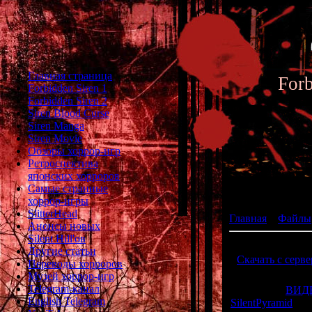
Главная страница
For
Forbidden Siren 1
Forbidden Siren 2
Siren Blood Curse
Siren Manga
Siren Movie
Обзоры хоррор-игр
Ретроспектива
японских хорроров
Каталог
Самые странные
хоррор-игры
SlitterHead
Главная
»
Файлы
Анонсы новых
Silent Hill'ов
SIREN music video
Другие статьи
[
Скачать с серве
Переводы хорроров
AMV по первой Си
Музей хоррор-игр
Telegram-канал
Категория:
ВИДЕ
English Telegram
SilentPyramid