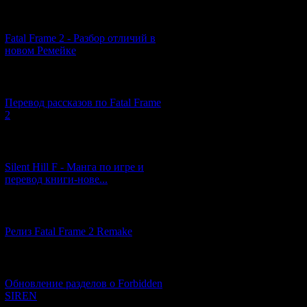
[10.04.2026] (19)
Fatal Frame 2 - Разбор отличий в
новом Ремейке
[03.04.2026] (4)
Перевод рассказов по Fatal Frame
2
[29.03.2026] (10)
Silent Hill F - Манга по игре и
перевод книги-нове...
[12.03.2026] (14)
Релиз Fatal Frame 2 Remake
[04.03.2026] (8)
Обновление разделов о Forbidden
SIREN