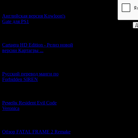
[05.07.2026] (9)
Код *:
Английская версия Kowloon's
Gate для PS1
[27.06.2026] (4)
Cartagra HD Edition - Релиз новой
версии Картагры ...
[21.06.2026] (6)
Русский перевод манги по
Forbidden SIREN
[07.06.2026] (2)
Ремейк Resident Evil Code
Veronica
[19.04.2026] (28)
Обзор FATAL FRAME 2 Remake