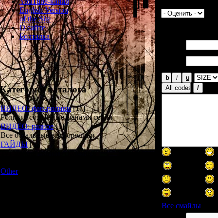
YouTube-канал
Просмотров:
230
English Version
of the Site
Всего комментар
О сайте
Болталка
Имя *:
Email
*:
Категории каталога
ВИДЕО: фан-ролики
[11]
Ролики, созданные фанами серии
ВИДЕО: разное
[1]
Все остальные видеоролики.
ГАЙДЫ
[1]
Тут можно скачать полезные
материалы в текстовом формате.
Other
[3]
Неожиданные, ВНЕЗАПНЫЕ
вещи ожидают вас в этом разделе
Все смайлы
Новости и обновления