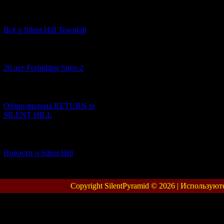
[13.02.2026] (20)
Всё о Silent Hill Townfall
[10.02.2026] (1)
20 лет Forbidden Siren 2
[23.01.2026] (14)
Обзор фильма RETURN to
SILENT HILL
[06.01.2026] (11)
Новости о Silent Hill
Copyright SilentPyramid © 2026 |
Используют