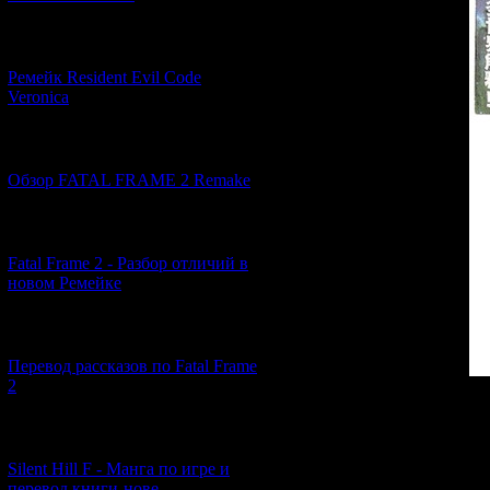
[07.06.2026] (2)
Ремейк Resident Evil Code
Veronica
[19.04.2026] (28)
Обзор FATAL FRAME 2 Remake
[10.04.2026] (19)
Fatal Frame 2 - Разбор отличий в
новом Ремейке
[03.04.2026] (4)
Перевод рассказов по Fatal Frame
2
The magazine At
Research Co.), but
[29.03.2026] (10)
the special issue
Siren 2's story.
Silent Hill F - Манга по игре и
towards the game's
перевод книги-нове...