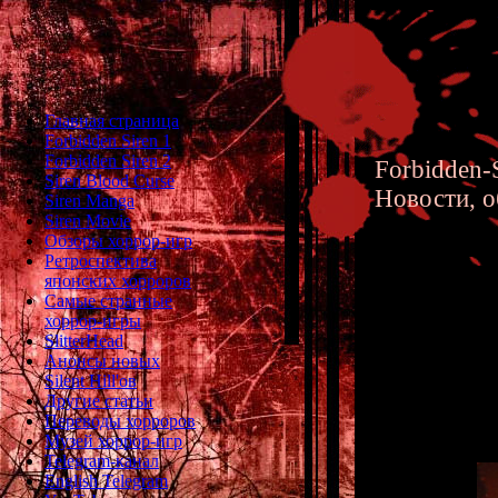
Главная страница
Forbidden Siren 1
Forbidden Siren 2
Forbidden-S
Siren Blood Curse
Новости, о
Siren Manga
Siren Movie
Обзоры хоррор-игр
Ретроспектива
японских хорроров
Самые странные
хоррор-игры
Siren 2 
SlitterHead
Анонсы новых
Silent Hill'ов
Другие статьи
Переводы хорроров
Музей хоррор-игр
Telegram-канал
English Telegram