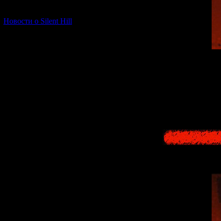
[06.01.2026] (11)
Новости о Silent Hill
Akiko Kiyota beg
Tagawa. This m
Yamijima. Th
underground wat
Ryuko's murder, re
island in the 
commi