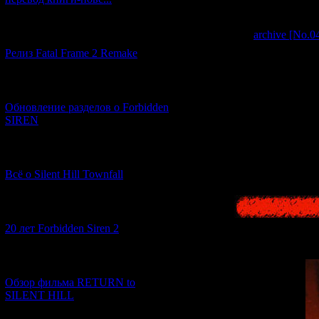
like "
Earth's Anc
Queen, the Curse
on
archive [No.
[12.03.2026] (14)
in Misumi Count
Релиз Fatal Frame 2 Remake
game lightly, whi
midway through t
talks about "
remn
[04.03.2026] (8)
that summarizes b
Обновление разделов о Forbidden
the Tree of Li
SIREN
Testament "Book 
sh
[13.02.2026] (20)
Note: For a bit of
Всё о Silent Hill Townfall
Amamoto" - the nam
[10.02.2026] (1)
20 лет Forbidden Siren 2
[23.01.2026] (14)
Обзор фильма RETURN to
SILENT HILL