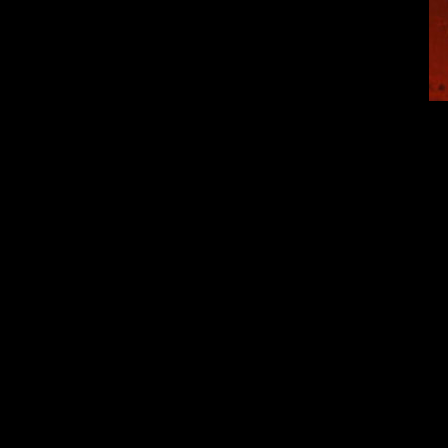
A newspaper arti
and the disappear
the reawakeni
combined the inci
discussion as a
beside the articl
"pregnant woman 
hidden the mystery
as the undersea c
she was on, who
having lost her ph
the womb of the p
containing the "es
as pa