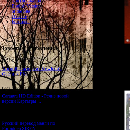
YouTube-канал
English Version
of the Site
О сайте
Болталка
Новости и обновления
Mamoru Itsuki's 
member of the edit
[05.07.2026] (6)
cards in the left
part actually giv
Английская версия Kowloon's
depth the staff
Gate для PS1
number. What shoul
[27.06.2026] (4)
Cartagra HD Edition - Релиз новой
версии Картагры ...
[21.06.2026] (6)
Русский перевод манги по
Forbidden SIREN