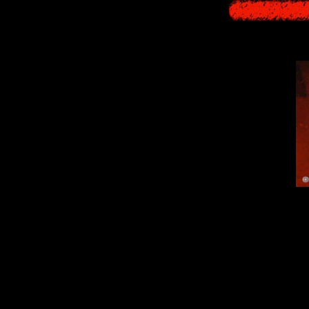
A turtle jelly ram
food of the Shikai 
see that fishermen
the turtles, showi
angered god to br
the product, s
production of Turt
see an article title
does see