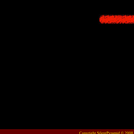
Copyright SilentPyramid © 2008 