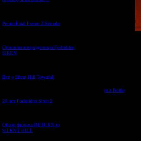
[12.03.2026] (14)
Релиз Fatal Frame 2 Remake
As shown in the p
[04.03.2026] (8)
Misumi County. In t
Обновление разделов о Forbidden
wiped out, but du
SIREN
Kishida). The "
retaking the worl
the intention of s
[13.02.2026] (20)
Kishida. As you ca
Всё о Silent Hill Townfall
is completely dif
imprisoned simply 
in a Bottle
) from 
[10.02.2026] (1)
reaches the outsid
20 лет Forbidden Siren 2
there. Also, the n
[23.01.2026] (14)
Обзор фильма RETURN to
SILENT HILL