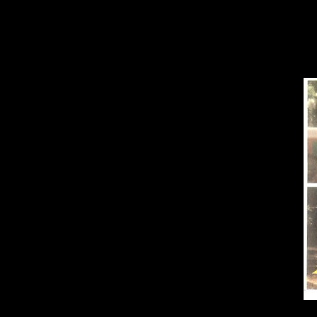
previous game. Pe
from limitless col
beauty, are the ult