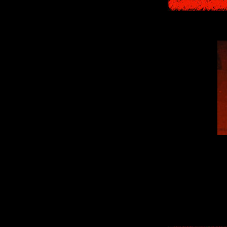
As you can see f
series, the devel
some, such as the
"
the rage of vic
turtles' shells as m
filled with biza
"-1:00 Fleeing", y
These kinds o