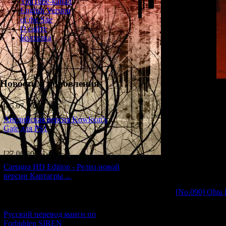
YouTube-канал
English Version
of the Site
О сайте
Болталка
Новости и обновления
A photograph show
and his only daug
[05.07.2026] (6)
leaves an imp
hysterical and 
Английская версия Kowloon's
caring towards 
Gate для PS1
anyone else, charg
an intense hatre
[27.06.2026] (4)
family's disti
boundaries of the
Cartagra HD Edition - Релиз новой
generation this 
версии Картагры ...
"World of Nothing
[No.090] Ohta 
"Yamibito" and "
[21.06.2026] (6)
Русский перевод манги по
Forbidden SIREN