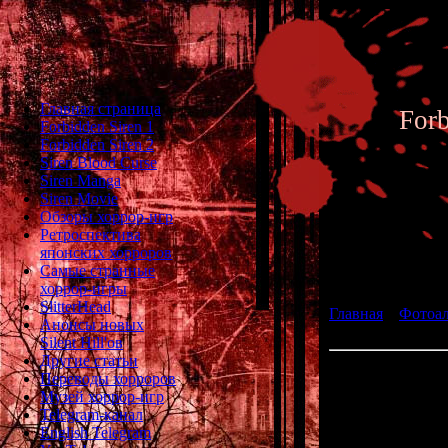
Главная страница
For
Forbidden Siren 1
Forbidden Siren 2
Siren Blood Curse
Siren Manga
Siren Movie
Обзоры хоррор-игр
Ретроспектива
японских хорроров
Фотоал
Самые странные
хоррор-игры
SlitterHead
Главная
»
Фотоа
Анонсы новых
Space Hulk
Silent Hill'ов
Другие статьи
Space Hulk:
Переводы хорроров
Музей хоррор-игр
ра
Telegram-канал
English Telegram