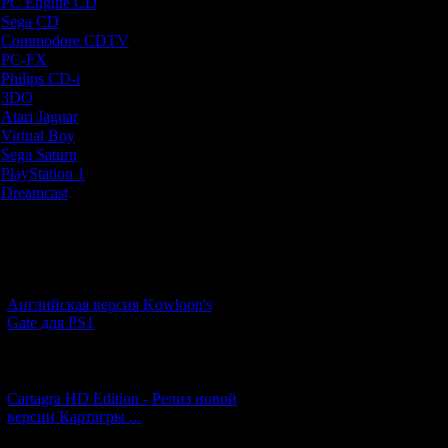
PC Engine CD
[7]
выживании, но
Sega CD
[5]
Commodore CDTV
[1]
3) Можно б
PC-FX
[1]
пере
Philips CD-i
[1]
3DO
[9]
4) Враги зде
Atari Jaguar
[1]
подберётся впл
Virtual Boy
[1]
у
Sega Saturn
[20]
PlayStation 1
[51]
5) Зубодро
Dreamcast
[12]
сложности. Не
пере
Новости и обновления
6) Space Hulk
3DO. Графика с
[05.07.2026] (7)
Английская версия Kowloon's
7) Игра п
Gate для PS1
атмосфер
способству
[27.06.2026] (4)
оформление (зв
зловещей тишины
Cartagra HD Edition - Релиз новой
версии Картагры ...