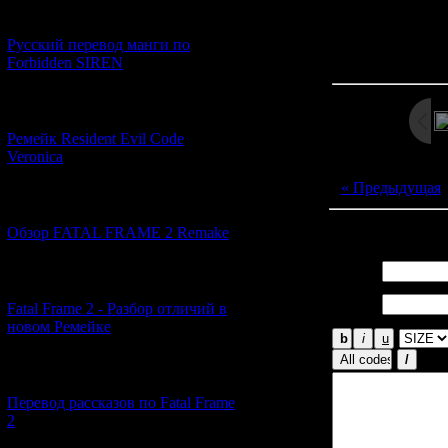
[21.06.2026] (6)
Просмотров: 287
Русский перевод манги по
Дата: 
Forbidden SIREN
[07.06.2026] (2)
Ремейк Resident Evil Code
Veronica
« Предыдущая
[19.04.2026] (28)
Всего комментар
Обзор FATAL FRAME 2 Remake
Имя *:
[10.04.2026] (19)
Email
Fatal Frame 2 - Разбор отличий в
*:
новом Ремейке
[03.04.2026] (4)
Перевод рассказов по Fatal Frame
2