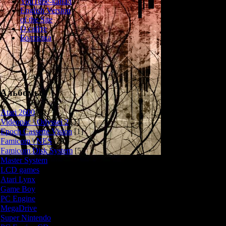
YouTube-канал
Очень необы
English Version
элементы FPS
of the Site
Сюжет Space
О сайте
WarHammer 4
Болталка
военного отряд
сразиться 
Вкратце пе
Альбомы
1) В нашем отр
Atari 2600
[3]
непосредствен
Videopac \ Odyssei 2
[1]
(как в FPS-иг
Epoch Cassette Vision
[1]
давать разнообр
Famicom \ NES
[25]
указывая куда 
Famicom Disk System
[5]
"возьми эту в
Master System
[5]
"охра
LCD games
[2]
2) Каждый из уч
Atari Lynx
[1]
Воскресить ум
Game Boy
[6]
всех наших тов
PC Engine
[8]
то в одиночку п
MegaDrive
[7]
практически не
Super Nintendo
[18]
очень важно за