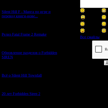
[29.03.2026] (10)
Silent Hill F - Манга по игре и
перевод книги-нове...
[12.03.2026] (14)
Релиз Fatal Frame 2 Remake
Все смайлы
[04.03.2026] (8)
Код *:
Обновление разделов о Forbidden
SIREN
[13.02.2026] (20)
Всё о Silent Hill Townfall
[10.02.2026] (1)
20 лет Forbidden Siren 2
[23.01.2026] (14)