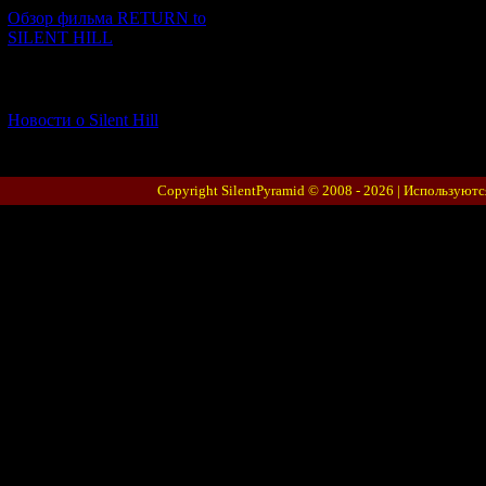
Обзор фильма RETURN to
SILENT HILL
[06.01.2026] (11)
Новости о Silent Hill
Copyright SilentPyramid © 2008 - 2026 |
Используютс