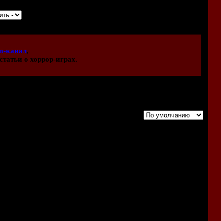
m-канал
,
статьи о хоррор-играх.
Порядок вывода комментариев: