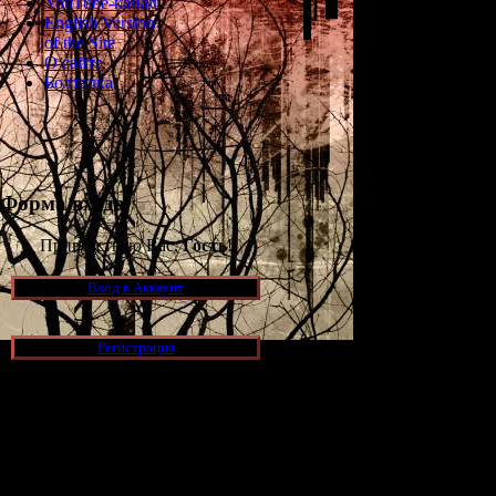
YouTube-канал
English Version
of the Site
О сайте
Болталка
Форма входа
Приветствую Вас,
Гость
!
Вход в Аккаунт
Регистрация
Новости и обновления
[05.07.2026] (7)