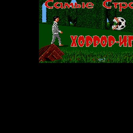
ШОК! СЕНСАЦИЯ!!
Survival Horror про магическую девочку, расстреливающую
Постапокалиптическая хоррор-RPG, в которой демон
Психологический хоррор с самураями, няшками, мифологией, кр
Хоррор-игра 1988-го года, в которой можно избивать пени
И многое другое...