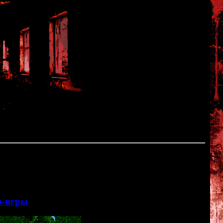
 время для нового хит-парада. На этот раз я хочу рассказать
нные хоррор-игры, в которые мне доводилось играть.
р-игры
<<