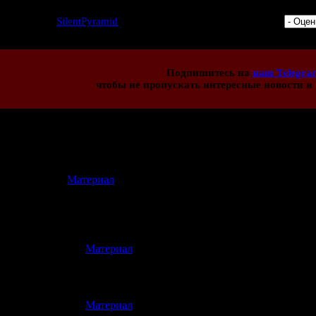
6 | Добавил:
SilentPyramid
| Дата: 26.10.2013 | Рейтинг: 5.0/1 |
Подпишитесь на
наш Telegra
чтобы не пропускать интересные новости и 
иев:
5
[
Материал
]
8.10.2013 19:20)
едавно приобрел Clock Tower 3, и она тут
сь, занятная игра
[
Материал
]
(26.10.2013 19:14)
[
Материал
]
(26.10.2013 14:35)