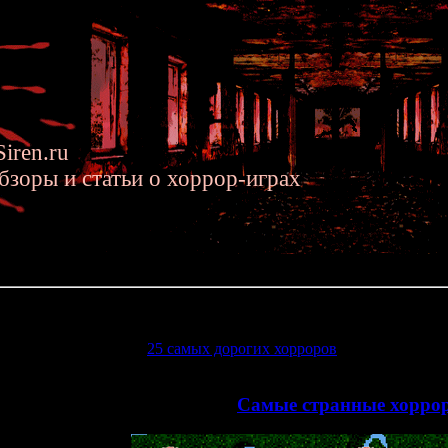
iren.ru
бзоры и статьи о хоррор-играх
.2013 »» Самые странные хоррор-игры (часть 1)
хоррор-игры (часть 1)
 нас была статья про
25 самых дорогих хорроров
, теперь настало
необычные, оригинальные, безумные... в общем - про самые стра
>>
Самые странные хорро