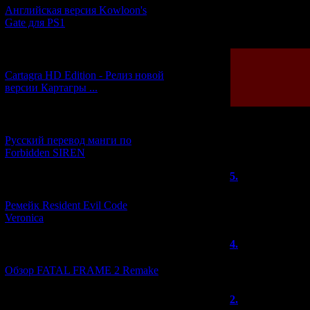
Английская версия Kowloon's
Просмотров: 214
Gate для PS1
[27.06.2026] (4)
Cartagra HD Edition - Релиз новой
версии Картагры ...
[21.06.2026] (6)
Русский перевод манги по
Всего комментар
Forbidden SIREN
5.
Travis
(2
[07.06.2026] (2)
оп-па, только н
Ремейк Resident Evil Code
Кстати, соглашу
Veronica
4.
knives out
[19.04.2026] (28)
спасибо!
Обзор FATAL FRAME 2 Remake
2.
knives out
[10.04.2026] (19)