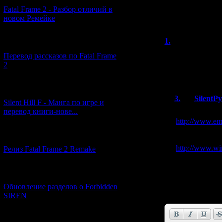
А такие игры ка
Fatal Frame 2 - Разбор отличий в
которых игровая
новом Ремейке
1.
knives out
[03.04.2026] (4)
Спасибо, очень
Перевод рассказов по Fatal Frame
2
А можете выцара
[29.03.2026] (10)
3.
SilentP
Silent Hill F - Манга по игре и
перевод книги-нове...
Вот тут можн
http://www.em
[12.03.2026] (14)
Она в ADX-фа
http://www.wi
Релиз Fatal Frame 2 Remake
[04.03.2026] (8)
Имя *:
Обновление разделов о Forbidden
Email *:
SIREN
[13.02.2026] (20)