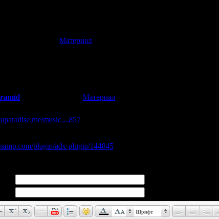
к Relics - еще одно доказательство, что игровая индустрия прош
 индустрия нынешняя или забыла, или не знает вообще
[
Материал
]
(26.10.2013 14:33)
 интересный материал!
пать музыку из Nijuuei ? Если не трудно =_=
yramid
[
Материал
]
(26.10.2013 19:02)
о скачать музыку, вытащенную из Дримкастовской версии:
uparadise.me/music....857
йлах, для воспроизведения понадобится специальный плагин д
namp.com/plugin/adx-plugin/144845
Шрифт