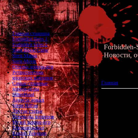
Главная страница
Forbidden Siren 1
Forbidden Siren 2
Forbidden-S
Siren Blood Curse
Новости, о
Siren Manga
Siren Movie
Обзоры хоррор-игр
Ретроспектива
японских хорроров
Главная
»» 26.10
Самые странные
хоррор-игры
SlitterHead
Самые странные 
Анонсы новых
Silent Hill'ов
В прошлый раз у
Другие статьи
про самые 
Переводы хорроров
Музей хоррор-игр
Telegram-канал
English Telegram