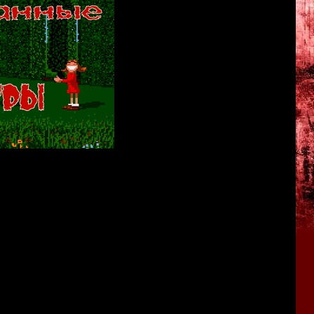
 маньяков-убийц из волшебного лука!
ы сражаются с инопланетянами!
овищей, хентаем и кислотной трансушкой!
сообразных монстров дохлой рыбиной!