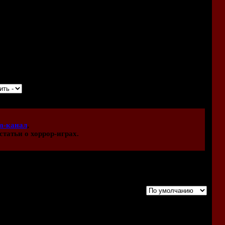
0 персонажами!
и маньяками!
рите от экрана беременных детей и маленьких женщин!
m-канал
,
статьи о хоррор-играх.
Порядок вывода комментариев:
рать или посмотреть прохождение (плюс языковой барьер),