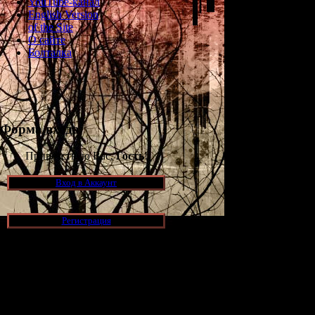
YouTube-канал
English Version
of the Site
О сайте
Болталка
Форма входа
Приветствую Вас,
Гость
!
Вход в Аккаунт
Регистрация
Новости и обновления
[05.07.2026] (7)