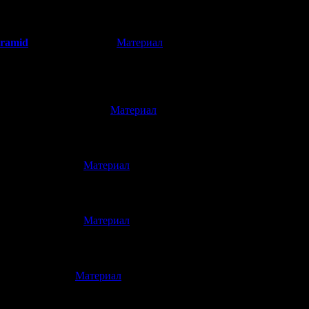
ту - много нового узнал!
yramid
[
Материал
]
(30.03.2014 16:32)
основная масса самых безумных и необычных игр пришлась на лихи
м рискованно из-за повышения стоимости разработки.
jango
[
Материал
]
(30.03.2014 04:41)
о!
[
Материал
]
(29.03.2014 23:40)
саму Сато к LSD и Chuten мне нравится больше творчества того
[
Материал
]
(29.03.2014 23:34)
лессы
[
Материал
]
(29.03.2014 23:13)
 Свершилось, это можно и отметить Ｏ(≧∇≦)Ｏ