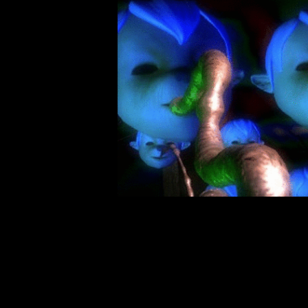
Игра про собаку-космонавта с расчетв
Маньяк Санта Клаус и сумасшедший 
Люди-Овцы и зубастые влагалища
Психоделический симулятор сн