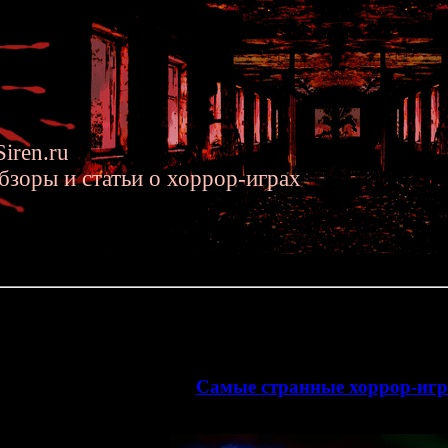
iren.ru
бзоры и статьи о хоррор-играх
.2014 »» Шизуха продолжается: Самые Странные Хорроры, часть
ется: Самые Странные Хорроры, часть 3
время для финальной части хит-парада самых странных хорроров
>>
Самые странные хоррор-игр