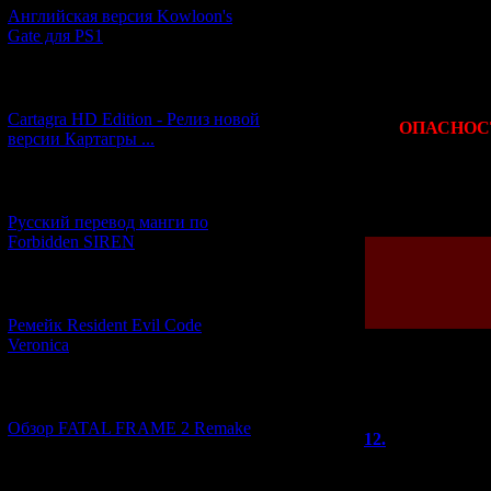
Английская версия Kowloon's
Gate для PS1
[27.06.2026] (4)
Cartagra HD Edition - Релиз новой
ОПАСНОС
версии Картагры ...
[21.06.2026] (6)
Просмотров: 213
Русский перевод манги по
Forbidden SIREN
[07.06.2026] (2)
Ремейк Resident Evil Code
Veronica
Всего комментар
[19.04.2026] (28)
Обзор FATAL FRAME 2 Remake
12.
Alex
(03
Ну, если уж гов
[10.04.2026] (19)
то хотя бы узнат