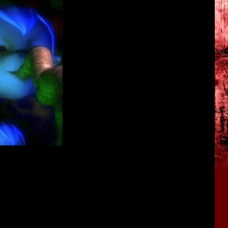
ерением личности!
учёный-Гитлер!
 с лапками!
овидений!