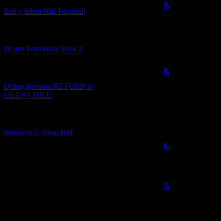
9.
miinna
(
Всё о Silent Hill Townfall
Ура!! Очень жда
Огромный плюс а
[10.02.2026] (1)
таковыми покажу
С огромным удо
20 лет Forbidden Siren 2
8.
Heathcliff
[23.01.2026] (14)
x1adf, сам я сла
Обзор фильма RETURN to
SilentPyramid, 
SILENT HILL
необычных игр,
На ПС3 совсем 
[06.01.2026] (11)
на 7-ом поколен
Новости о Silent Hill
6.
x1adf
(30
Heathcliff, ты 
5.
Heathcliff
Прочитав топ мо
LSD - победа до
Хотя, в глубине