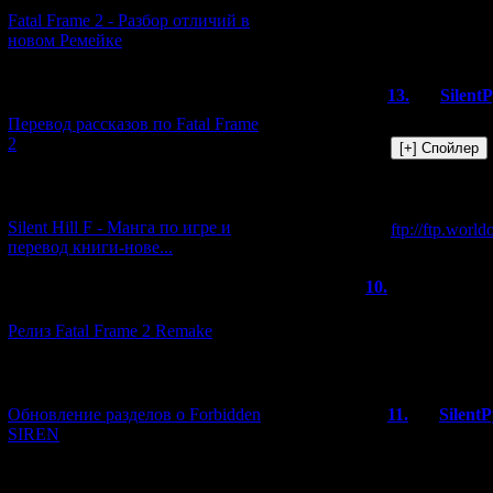
Кстати, отдельн
Fatal Frame 2 - Разбор отличий в
одна игра - "Go
новом Ремейке
[03.04.2026] (4)
13.
Silent
Перевод рассказов по Fatal Frame
А какой смыс
2
- от этого б
[29.03.2026] (10)
Про "Go to He
Silent Hill F - Манга по игре и
ftp://ftp.worl
перевод книги-нове...
10.
Alex
(03
[12.03.2026] (14)
Обзоры просто ш
Релиз Fatal Frame 2 Remake
прохождения нет
интересуют Plane
[04.03.2026] (8)
Обновление разделов о Forbidden
11.
Silent
SIREN
Не знаю, что
[13.02.2026] (20)