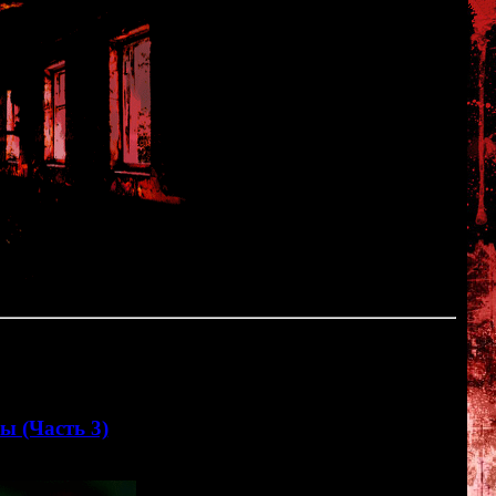
 3
. Только самое отборное безумие, только хардкор!
ы (Часть 3)
<<