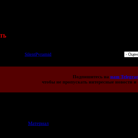
Постапокалиптический хоррор со 15
Парк аттракционов с монстрами 
И многое другое...
ТЬ
: Эти игры крайне негативно влияют на психику. Скорее убе
2 | Добавил:
SilentPyramid
| Дата: 29.03.2014 | Рейтинг: 5.0/6 |
Подпишитесь на
наш Telegra
чтобы не пропускать интересные новости и 
иев:
13
[
Материал
]
.07.2014 20:22)
орить откровенно, то хочется спойлеров. Раз уж не удастся поиг
ь, в чём там суть. Хотя, наверное, я прошу слишком многого :).