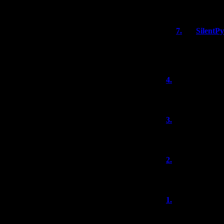
Спасибо за рабо
7.
SilentP
Всё верно - 
стало слишко
4.
Forever D
Отлично-отличн
3.
knives out
кстати музыка О
2.
knives out
оуе!!!! во имя а
1.
alkolord
Ура, товарищи!