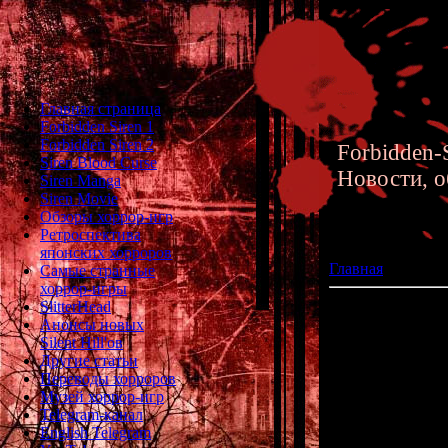
Главная страница
Forbidden Siren 1
Forbidden Siren 2
Forbidden-S
Siren Blood Curse
Новости, о
Siren Manga
Siren Movie
Обзоры хоррор-игр
Ретроспектива
японских хорроров
Главная
»» 29.03
Самые странные
хоррор-игры
SlitterHead
Шизуха продолжа
Анонсы новых
Silent Hill'ов
Пришло 
Другие статьи
Переводы хорроров
Музей хоррор-игр
Telegram-канал
English Telegram