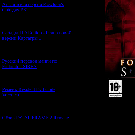
Английская версия Kowloon's
Gate для PS1
[27.06.2026] (4)
Cartagra HD Edition - Релиз новой
версии Картагры ...
[21.06.2026] (6)
Русский перевод манги по
Forbidden SIREN
[07.06.2026] (2)
Ремейк Resident Evil Code
Veronica
[19.04.2026] (28)
Обзор FATAL FRAME 2 Remake
Просмотров: 143
03.11.2013 | Рейти
[10.04.2026] (19)