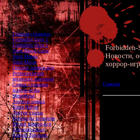
Главная страница
Forbidden Siren 1
Forbidden Siren 2
Forbidden-S
Siren Blood Curse
Новости, о
Siren Manga
Siren Movie
хоррор-иг
Обзоры хоррор-игр
Ретроспектива
японских хорроров
Главная
»» 03.11
Самые странные
Forbidden Siren
хоррор-игры
SlitterHead
Анонсы новых
Обновление разде
Silent Hill'ов
Другие статьи
Большое обно
Переводы хорроров
Музей хоррор-игр
Telegram-канал
English Telegram
Дополн