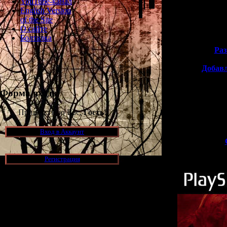
YouTube-канал
English Version
of the Site
О сайте
Болталка
Ра
Добав
Форма входа
Помимо этог
Приветствую Вас,
Гость
!
Вход в Аккаунт
Регистрация
Новости и обновления
[05.07.2026] (7)