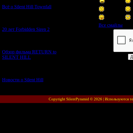
Всё о Silent Hill Townfall
[10.02.2026] (1)
Все смайлы
20 лет Forbidden Siren 2
Код *:
[23.01.2026] (14)
Обзор фильма RETURN to
SILENT HILL
[06.01.2026] (11)
Новости о Silent Hill
Copyright SilentPyramid © 2026 |
Используются т