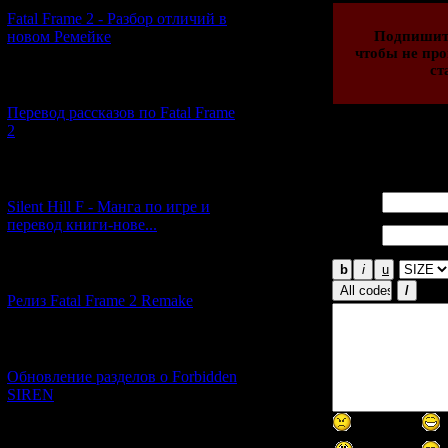
Fatal Frame 2 - Разбор отличий в
новом Ремейке
Подпишит
чтобы не про
ст
[03.04.2026] (4)
Перевод рассказов по Fatal Frame
2
Всего комментар
[29.03.2026] (10)
Имя *:
Silent Hill F - Манга по игре и
перевод книги-нове...
Email
*:
[12.03.2026] (14)
Релиз Fatal Frame 2 Remake
[04.03.2026] (8)
Обновление разделов о Forbidden
SIREN
[13.02.2026] (20)