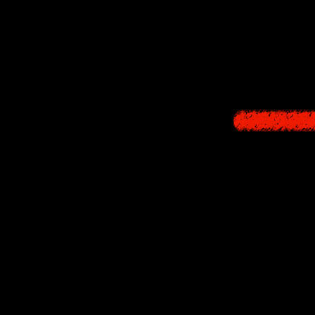
Свяще
Хисако
облад
творящийся вокру