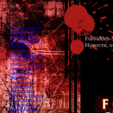
Главная страница
Forbidden Siren 1
Forbidden Siren 2
Forbidden-S
Siren Blood Curse
Новости, о
Siren Manga
Siren Movie
Обзоры хоррор-игр
Ретроспектива
японских хорроров
Самые странные
хоррор-игры
Forbidd
SlitterHead
Анонсы новых
Silent Hill'ов
Другие статьи
Переводы хорроров
Музей хоррор-игр
Telegram-канал
English Telegram