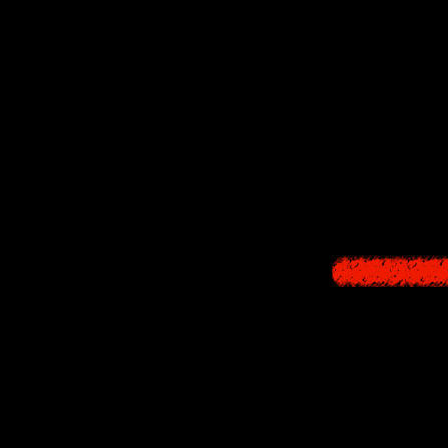
Риса Онда
прие
(которая рабо
осознавать, ч
Удастся ли 