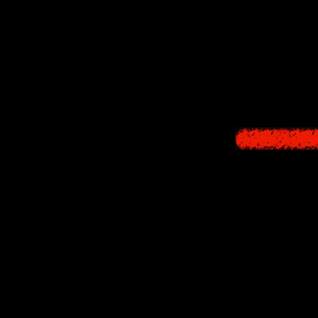
Живя в большо
всегда была в
внеш
В один прекрасн
небольшого реп
событ