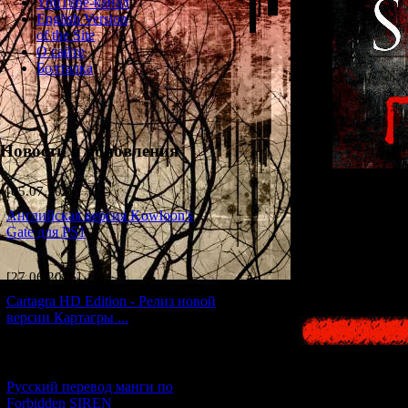
YouTube-канал
English Version
of the Site
О сайте
Болталка
Новости и обновления
[05.07.2026] (11)
На этой страни
Английская версия Kowloon's
Gate для PS1
Здесь нет спо
[27.06.2026] (4)
Cartagra HD Edition - Релиз новой
версии Картагры ...
[21.06.2026] (6)
Русский перевод манги по
Forbidden SIREN