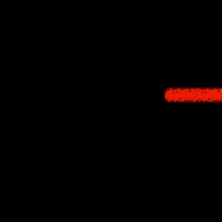
Но однажды е
смогла спаст
С тех по
С