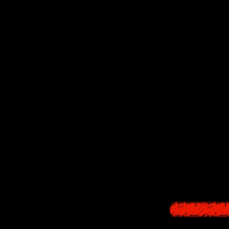
Преподавател
Тамон Такеу
религии, но на 
истинные п