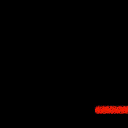
Однако
Кей М
счёту, никаког
пр
Но несмотря н
Что он будет