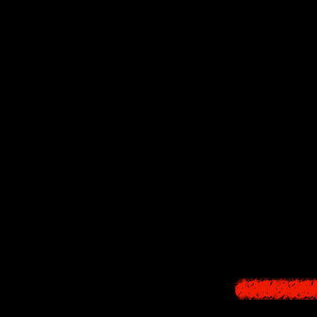
Поругавшись с
Теперь она 
деревни, мокнут
Найдёт л