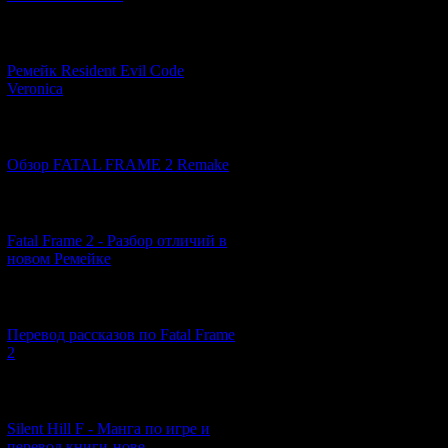
[07.06.2026] (2)
Ремейк Resident Evil Code
Veronica
[19.04.2026] (30)
Обзор FATAL FRAME 2 Remake
[10.04.2026] (19)
Fatal Frame 2 - Разбор отличий в
новом Ремейке
[03.04.2026] (4)
Кёя
- заядлый
Перевод рассказов по Fatal Frame
исследованием з
2
[29.03.2026] (10)
Случайно наткну
лет назад про
Silent Hill F - Манга по игре и
перевод книги-нове...