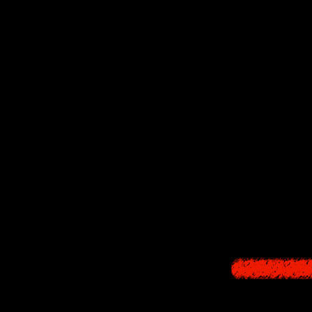
Ребёнку её в
продолжает жить
А недавно мал