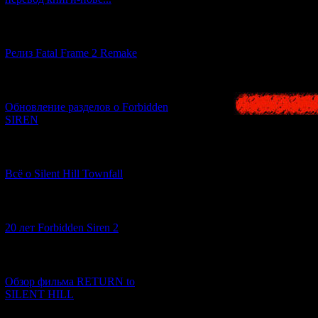
Но любовь 
таинственную
[12.03.2026] (14)
Сможет ли
Релиз Fatal Frame 2 Remake
[04.03.2026] (8)
Обновление разделов о Forbidden
SIREN
[13.02.2026] (20)
Всё о Silent Hill Townfall
[10.02.2026] (1)
20 лет Forbidden Siren 2
[23.01.2026] (14)
Обзор фильма RETURN to
SILENT HILL