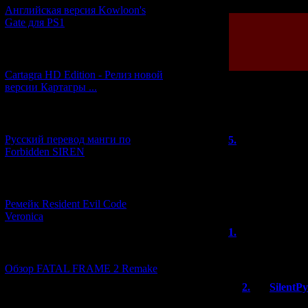
Английская версия Kowloon's
Gate для PS1
[27.06.2026] (4)
Cartagra HD Edition - Релиз новой
версии Картагры ...
Всего комментар
[21.06.2026] (6)
Русский перевод манги по
5.
knives out
Forbidden SIREN
>> релиз на iOS
вообще, японцы 
[07.06.2026] (2)
актуальные апп
Ремейк Resident Evil Code
Veronica
1.
Darth316
[19.04.2026] (28)
Классно! Но вот
Обзор FATAL FRAME 2 Remake
2.
SilentP
[10.04.2026] (19)
1) Ну, релиз