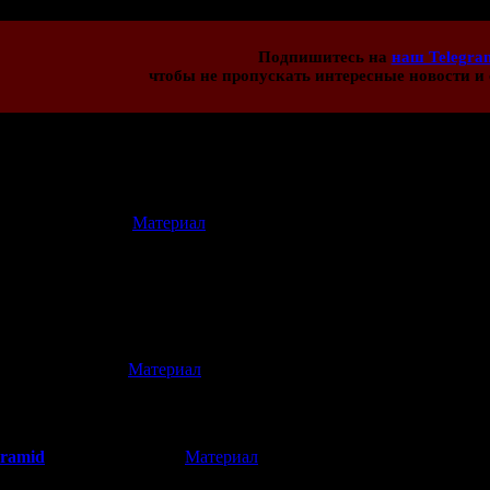
Подпишитесь на
наш Telegra
чтобы не пропускать интересные новости и 
иев:
5
[
Материал
]
(25.09.2014 10:22)
 и Android сложно назвать сюрпризом.<<
еще до бума iOS активно переезжали на свои yahoo! и i-mode мо
араты.
[
Материал
]
(22.09.2014 20:19)
 платформы для игры как-то страно выбраны. Почему в списке н
yramid
[
Материал
]
(22.09.2014 22:05)
 на iOS и Android сложно назвать сюрпризом. Я периодически заг