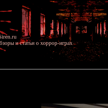
iren.ru
бзоры и статьи о хоррор-играх
2014 »» Project Scissors - анонс новой хоррор-игры от создателя 
 - анонс новой хоррор-игры от создателя Clock Tower
ровой выставке Indie Stream Fes 2014 сегодня состоялся интере
ъявил о начале работы над новым хоррор-проектом под кодовым 
ock Tower'а. В новой игре нам предстоит оказаться на борту пас
убийств. Сможем ли мы спастись из смертельно