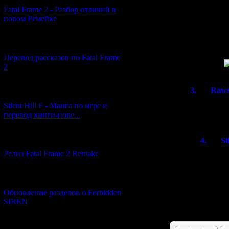
заметила, чт
Fatal Frame 2 - Разбор отличий в
новом Ремейке
2) Игра скор
[03.04.2026] (4)
3) А вот отс
случае, Андро
Перевод рассказов по Fatal Frame
ПеКашечке
2
3.
Raws
[29.03.2026] (10)
То что буд
Silent Hill F - Манга по игре и
P.T. demo 
перевод книги-нове...
[12.03.2026] (14)
4.
Si
Релиз Fatal Frame 2 Remake
Мне по
сказать
[04.03.2026] (8)
Обновление разделов о Forbidden
Имя *:
SIREN
Email *:
[13.02.2026] (20)