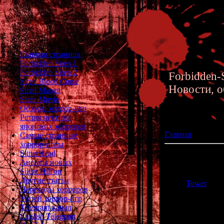
Главная страница
Forbidden Siren 1
Forbidden Siren 2
Forbidden-S
Siren Blood Curse
Новости, о
Siren Manga
Siren Movie
Обзоры хоррор-игр
Ретроспектива
японских хорроров
Главная
»» 20.09.
Самые странные
хоррор-игры
SlitterHead
Project Scissors
Анонсы новых
Silent Hill'ов
На японской иг
Другие статьи
Tower
) об
Переводы хорроров
наследником Cl
Музей хоррор-игр
Telegram-канал
English Telegram