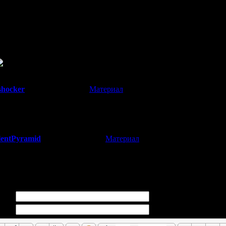
о он сильно интересуется этими платформами.
ее всего очень малобюджетная и поэтому не подходит для релиза 
утствие версии для PC действительно выглядит как-то страннов
ид вроде как-то эмулируется на PC - так что при желании в Proj
hocker
[
Материал
]
(23.09.2014 01:26)
ет хотя бы на Вите уже хорошо. Что насчет впечатлений от концеп
гораздо лучше.
lentPyramid
[
Материал
]
(23.09.2014 05:47)
нравились шизофреничные пугалки с мячиком-головой и дверью 
 о трейлере. Там толком ничего не показали.