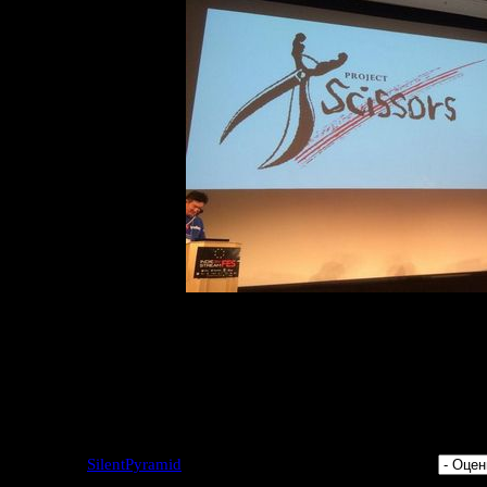
стера Коно, в Project Scissors принимают участие ещё две инт
ругих чудищ из Silent Hill 1, 2, 3) и киножериссёр
Такаши Шим
ыйти на iOS, Android и PS Vita. Насчёт даты релиза пока толком
будет приурочена к 20-летнему юбилею Clock
2 | Добавил:
SilentPyramid
| Дата: 20.09.2014 | Рейтинг: 5.0/1 |