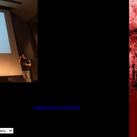
ересные личности: художник
Масахиро Ито
(создатель
изу
(автор знаменитого японского ужастика "Проклятье").
 не известно, но
некоторые источники
сообщают, что она
 Tower в 2015-м году.