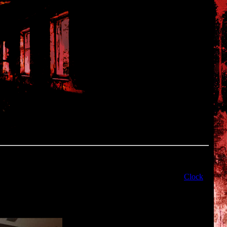
Clock Tower
сный анонс. Хифуми Коно (создатель культовой серии
Clock
названием "
Project Scissors
", который станет идейным
сажирского корабля, где внезапно начинается серия жутких
й ловушки посреди океана?