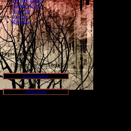
YouTube-канал
English Version
of the Site
О сайте
Болталка
Форма входа
Приветствую Вас,
Гость
!
Вход в Аккаунт
Помимо ми
ПирамидХэда и д
Регистрация
Игра должна в
Новости и обновления
Просмотров: 181
[05.07.2026] (7)