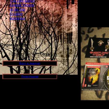
YouTube-канал
Сейчас там пред
English Version
игре есть по
of the Site
добавлять в ра
О сайте
будет окол
Болталка
Форма входа
Приветствую Вас,
Гость
!
Вход в Аккаунт
Регистрация
Новости и обновления
[05.07.2026] (9)
Помимо этого, т