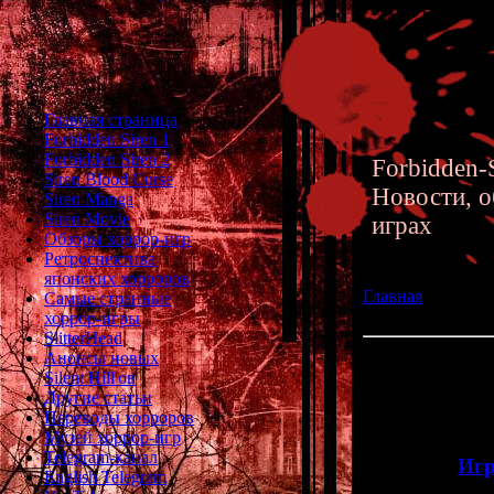
Главная страница
Forbidden Siren 1
Forbidden Siren 2
Forbidden-S
Siren Blood Curse
Новости, о
Siren Manga
Siren Movie
играх
Обзоры хоррор-игр
Ретроспектива
японских хорроров
Главная
»» 30.04.
Самые странные
обновление музе
хоррор-игры
SlitterHead
Анонсы новых
Ужасники для Son
Silent Hill'ов
хорроров
Другие статьи
Переводы хорроров
В музее х
Музей хоррор-игр
Telegram-канал
>>
Игр
English Telegram