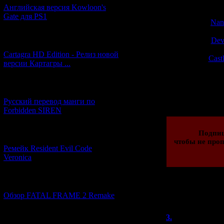
Английская версия Kowloon's
Gate для PS1
Nan
Dev
[27.06.2026] (4)
Cartagra HD Edition - Релиз новой
Cast
версии Картагры ...
Просмотров: 162
[21.06.2026] (6)
30.04.2014 | Рейти
Русский перевод манги по
Forbidden SIREN
Подпи
[07.06.2026] (2)
чтобы не проп
Ремейк Resident Evil Code
Veronica
[19.04.2026] (30)
Обзор FATAL FRAME 2 Remake
Всего комментар
Порядок
3.
LuckyTea
[10.04.2026] (19)