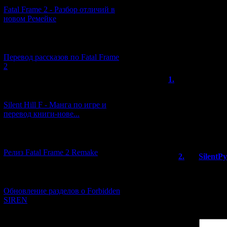
А нет ли у тебя
Fatal Frame 2 - Разбор отличий в
с образами и ма
новом Ремейке
плохо, но не вс
интересующей те
[03.04.2026] (4)
уверен, что раз
что сканы мануа
Перевод рассказов по Fatal Frame
2
1.
LuckyTea
[29.03.2026] (10)
Интересная колл
скриншоты к ин
Silent Hill F - Манга по игре и
отдельно, да и 
перевод книги-нове...
Пирамидка, ты п
иногда запускае
[12.03.2026] (14)
Релиз Fatal Frame 2 Remake
2.
SilentP
Картриджи - 
[04.03.2026] (8)
на болванку 
оригинал не 
Обновление разделов о Forbidden
SIREN
Имя *:
[13.02.2026] (20)