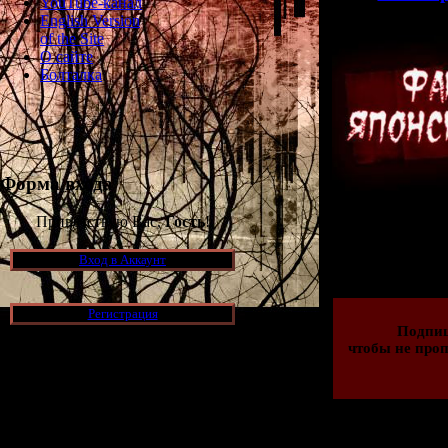
YouTube-канал
English Version
of the Site
О сайте
Болталка
Форма входа
Приветствую Вас,
Гость
!
Просмотров: 156
02.07.2014 | Рейти
Вход в Аккаунт
Регистрация
Подпи
чтобы не проп
Новости и обновления
[05.07.2026] (6)