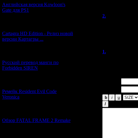
Всего комментар
Английская версия Kowloon's
Порядок
Gate для PS1
2.
miinna
(
На днях вышел 
[27.06.2026] (4)
прошу добавить
Cartagra HD Edition - Релиз новой
частью.
версии Картагры ...
1.
Alex
(02.0
[21.06.2026] (6)
Спасибо, присмо
Русский перевод манги по
Forbidden SIREN
Имя *:
[07.06.2026] (2)
Email *:
Ремейк Resident Evil Code
Veronica
[19.04.2026] (28)
Обзор FATAL FRAME 2 Remake
[10.04.2026] (19)