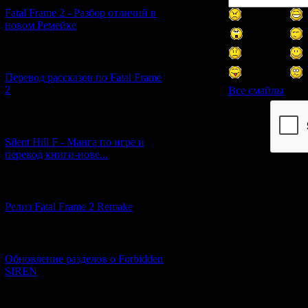
Fatal Frame 2 - Разбор отличий в
новом Ремейке
[03.04.2026] (4)
Перевод рассказов по Fatal Frame
2
Все смайлы
[29.03.2026] (10)
Код *:
Silent Hill F - Манга по игре и
перевод книги-нове...
[12.03.2026] (14)
Релиз Fatal Frame 2 Remake
[04.03.2026] (8)
Обновление разделов о Forbidden
SIREN
[13.02.2026] (20)