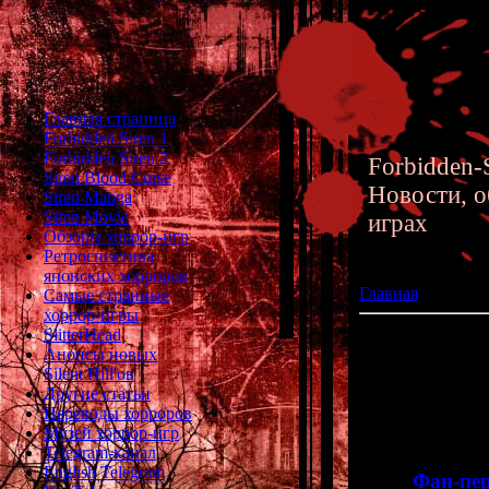
Главная страница
Forbidden Siren 1
Forbidden Siren 2
Forbidden-S
Siren Blood Curse
Новости, о
Siren Manga
Siren Movie
играх
Обзоры хоррор-игр
Ретроспектива
японских хорроров
Главная
»» 02.07
Самые странные
хоррор-игры
SlitterHead
Переводы хоррор
Анонсы новых
Silent Hill'ов
А вот и вторая 
Другие статьи
ужастиков. Н
Переводы хорроров
которых назва
Музей хоррор-игр
Telegram-канал
English Telegram
>>
Фан-пер