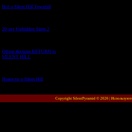
Всё о Silent Hill Townfall
[10.02.2026] (1)
20 лет Forbidden Siren 2
[23.01.2026] (14)
Обзор фильма RETURN to
SILENT HILL
[06.01.2026] (11)
Новости о Silent Hill
Copyright SilentPyramid © 2026 |
Используют