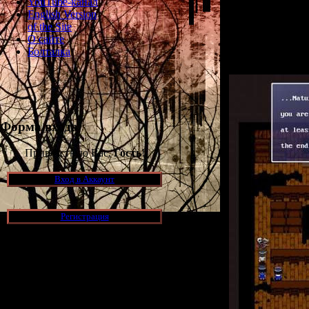
YouTube-канал
язык. Правда, 
English Version
для NEC PC-98, 
of the Site
Corpse Party 
О сайте
отличия между 
Болталка
нужно в
Форма входа
Приветствую Вас,
Гость
!
Вход в Аккаунт
Регистрация
Новости и обновления
[05.07.2026] (10)