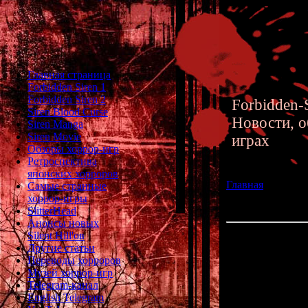
Главная страница
Forbidden Siren 1
Forbidden Siren 2
Forbidden-S
Siren Blood Curse
Новости, о
Siren Manga
Siren Movie
играх
Обзоры хоррор-игр
Ретроспектива
японских хорроров
Главная
»» 28.04.
Самые странные
порта самой пер
хоррор-игры
году
SlitterHead
Анонсы новых
Silent Hill'ов
Перевод Corpse P
Другие статьи
части серии, вы
Переводы хорроров
Музей хоррор-игр
Шестнадца
Telegram-канал
ознаменовал
English Telegram
перевели саму