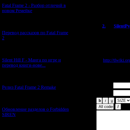
[PC]? Вроде как
Fatal Frame 2 - Разбор отличий в
перевод первой
новом Ремейке
эту версию, есл
[03.04.2026] (4)
2.
SilentP
Перевод рассказов по Fatal Frame
Учитывая что
2
версии, вряд
переводить B
еще в далеком
[29.03.2026] (10)
Страница пер
Silent Hill F - Манга по игре и
http://tlwiki.
перевод книги-нове...
Там же есть 
[12.03.2026] (14)
Имя *:
Релиз Fatal Frame 2 Remake
Email *:
[04.03.2026] (8)
Обновление разделов о Forbidden
SIREN
[13.02.2026] (20)