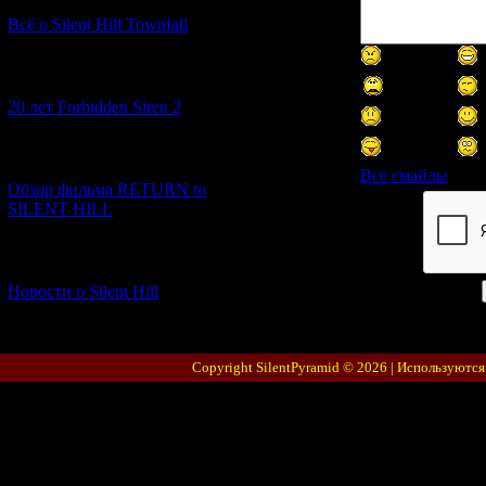
Всё о Silent Hill Townfall
[10.02.2026] (1)
20 лет Forbidden Siren 2
[23.01.2026] (14)
Все смайлы
Обзор фильма RETURN to
SILENT HILL
Код *:
[06.01.2026] (11)
Новости о Silent Hill
Copyright SilentPyramid © 2026 |
Используются