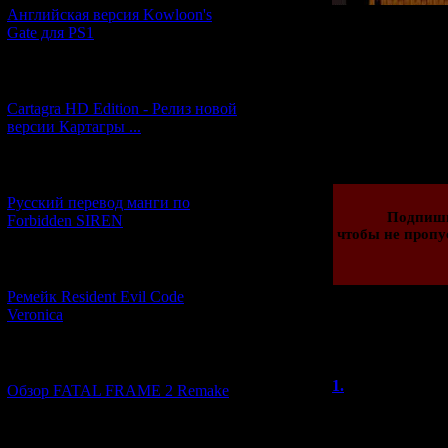
Английская версия Kowloon's
Скачать англи
Gate для PS1
также скачать 
[27.06.2026] (4)
Cartagra HD Edition - Релиз новой
версии Картагры ...
Просмотров: 339
28.04.2012 | Рейти
[21.06.2026] (6)
Русский перевод манги по
Подпиши
Forbidden SIREN
чтобы не пропу
[07.06.2026] (2)
Ремейк Resident Evil Code
Veronica
Всего комментар
Порядок в
[19.04.2026] (30)
1.
Ruu
Обзор FATAL FRAME 2 Remake
(04.0
SilentPyramid, а
англоязычной ве
[10.04.2026] (19)