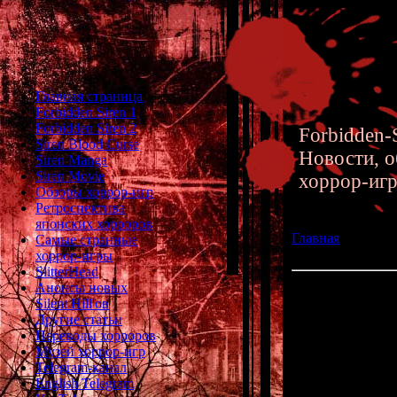
Главная страница
Forbidden Siren 1
Forbidden Siren 2
Forbidden-S
Siren Blood Curse
Новости, о
Siren Manga
Siren Movie
хоррор-иг
Обзоры хоррор-игр
Ретроспектива
японских хорроров
Главная
»» 15.02
Самые странные
хоррора LifeLine
хоррор-игры
SlitterHead
Анонсы новых
Обзор уникально
Silent Hill'ов
голосовым упра
Другие статьи
Переводы хорроров
Настало
Музей хоррор-игр
На этот раз 
Telegram-канал
необычный японс
English Telegram
командами и