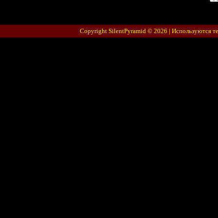
Copyright SilentPyramid © 2026 |
Используются т