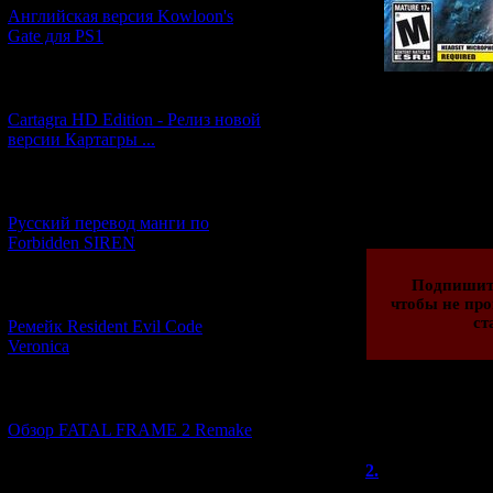
Английская версия Kowloon's
Gate для PS1
[27.06.2026] (4)
P.S.
: и ещё не
Cartagra HD Edition - Релиз новой
версии Картагры ...
Просмотров: 167
[21.06.2026] (6)
15.02.2014 | Рейти
Русский перевод манги по
Forbidden SIREN
Подпишит
[07.06.2026] (2)
чтобы не про
ст
Ремейк Resident Evil Code
Veronica
[19.04.2026] (30)
Всего комментар
Обзор FATAL FRAME 2 Remake
Порядок вывод
2.
Heathcliff
[10.04.2026] (19)