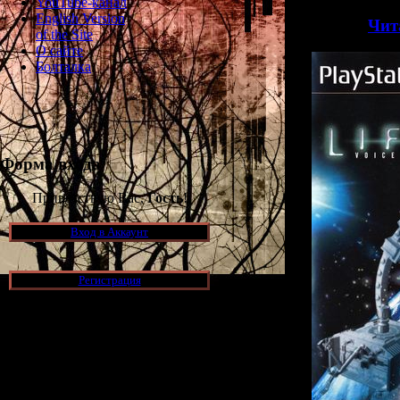
YouTube-канал
English Version
>>
Чит
of the Site
О сайте
Болталка
Форма входа
Приветствую Вас,
Гость
!
Вход в Аккаунт
Регистрация
Новости и обновления
[05.07.2026] (11)