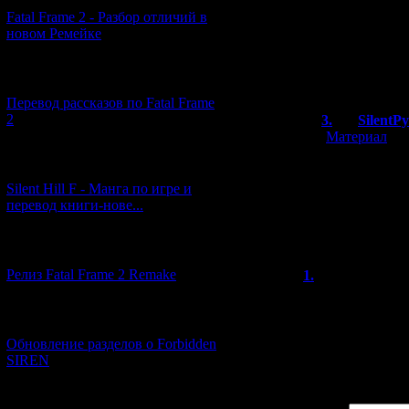
Все-таки по кол
Fatal Frame 2 - Разбор отличий в
оригинальных и
новом Ремейке
ПС3 - вот об эт
я так понимаю д
такой акссесуар
[03.04.2026] (4)
Перевод рассказов по Fatal Frame
2
3.
SilentP
[
Материал
]
Да, для игры
[29.03.2026] (10)
микрофон.
Silent Hill F - Манга по игре и
В Японии да
перевод книги-нове...
издание, к к
прилагался.
[12.03.2026] (14)
Релиз Fatal Frame 2 Remake
1.
чм4ц5е4
Круто. Не слыша
можно поболтать
[04.03.2026] (8)
предметов/игро
Обновление разделов о Forbidden
игроком заговар
SIREN
[13.02.2026] (20)