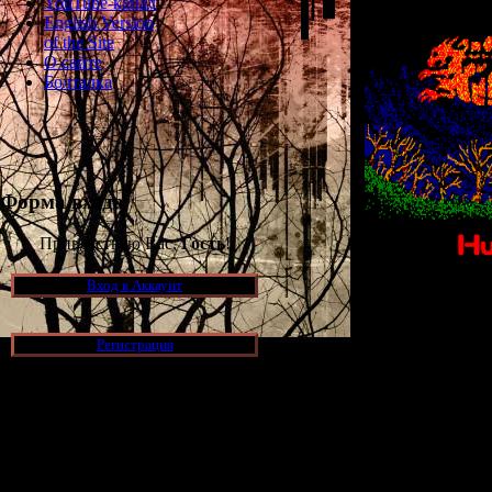
YouTube-канал
English Version
of the Site
О сайте
Болталка
Форма входа
Приветствую Вас,
Гость
!
Вход в Аккаунт
История Laplace
вымышленном 
Регистрация
стоит ста
принадлежавший
населен злым
практиковал
Новости и обновления
стараются обх
однажды в Нью
[05.07.2026] (6)
куда-то пропал