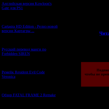
растерзанные
Английская версия Kowloon's
проклятого особ
Gate для PS1
- так и не нашл
где-то внутр
жители города
[27.06.2026] (4)
группу
Cartagra HD Edition - Релиз новой
версии Картагры ...
>>
Чита
[21.06.2026] (6)
Просмотров: 190
Русский перевод манги по
19.02.2013 | Рейти
Forbidden SIREN
[07.06.2026] (2)
Подпи
Ремейк Resident Evil Code
чтобы не проп
Veronica
[19.04.2026] (28)
Обзор FATAL FRAME 2 Remake
Всего комментар
Порядок
[10.04.2026] (19)