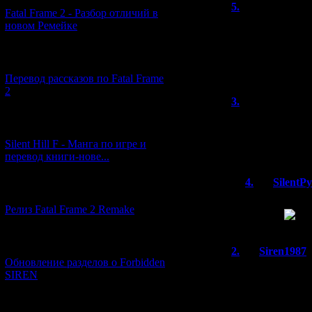
5.
氷菓
(27.
Fatal Frame 2 - Разбор отличий в
новом Ремейке
Вот как закончит
свой японский в
спасибо за прек
[03.04.2026] (4)
сайт С:
Перевод рассказов по Fatal Frame
2
3.
knives out
а топ странных и
[29.03.2026] (10)
Silent Hill F - Манга по игре и
а обзор интерес
перевод книги-нове...
4.
SilentP
[12.03.2026] (14)
Будет, но сн
Релиз Fatal Frame 2 Remake
го года
[04.03.2026] (8)
2.
Siren1987
Обновление разделов о Forbidden
Ооо, даже и не 
SIREN
эмуляторе СНЕС
[13.02.2026] (20)