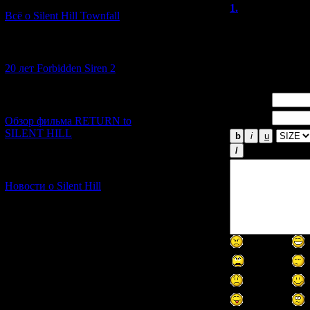
1.
LuckyTea
Всё о Silent Hill Townfall
Интересный обз
недавно начал 
[10.02.2026] (1)
и тут такой мёд
20 лет Forbidden Siren 2
Имя *:
[23.01.2026] (14)
Email *:
Обзор фильма RETURN to
SILENT HILL
[06.01.2026] (11)
Новости о Silent Hill