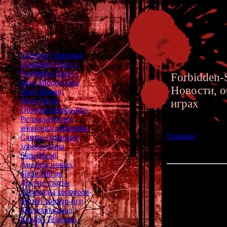
Главная страница
Forbidden Siren 1
Forbidden Siren 2
Forbidden-S
Siren Blood Curse
Новости, о
Siren Manga
Siren Movie
играх
Обзоры хоррор-игр
Ретроспектива
японских хорроров
Главная
»» 19.02.
Самые странные
Ma для PC88, MS
хоррор-игры
Nintendo
SlitterHead
Анонсы новых
Silent Hill'ов
Обзор ретро-хор
Другие статьи
X68000, PC Engi
Переводы хорроров
Музей хоррор-игр
В сегодняшн
Telegram-канал
хорроре-игре "
L
English Telegram
на япон