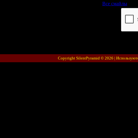
Все смайлы
Код *:
Copyright SilentPyramid © 2026 |
Используют