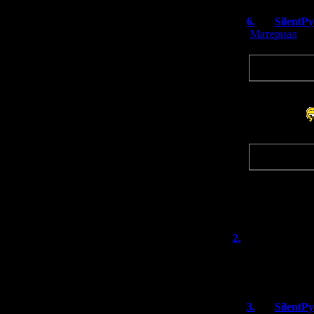
6.
SilentP
[
Материал
]
Цитата
Ага, иду 7 ав
наверняка).
Оо, круто!
Цитата
Пока непонят
на камеру.
В прошлом го
2.
242
(01.08
Футболки, сумки
фигурка действ
3.
SilentP