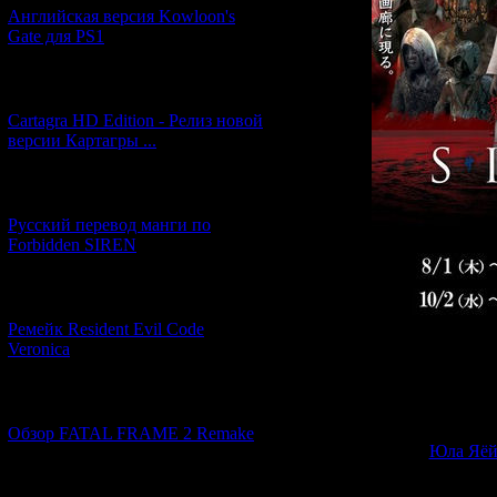
Английская версия Kowloon's
Gate для PS1
[27.06.2026] (4)
Cartagra HD Edition - Релиз новой
версии Картагры ...
[21.06.2026] (6)
Русский перевод манги по
Forbidden SIREN
[07.06.2026] (2)
Ремейк Resident Evil Code
Veronica
Мероприятие та
участвовавшие
[19.04.2026] (30)
августа дол
(игравший р
Обзор FATAL FRAME 2 Remake
певица
Юла Яё
первой Сирен
[10.04.2026] (19)
религиозный 