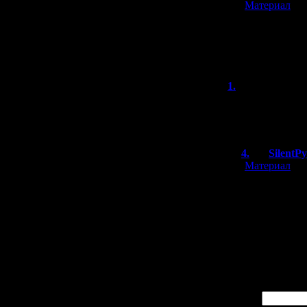
[
Материал
]
Майка с Шиб
Но если надет
всего не пой
1.
Кударана
Уриены стоят 9к 
матсхев просто.
4.
SilentP
[
Материал
]
Выглядят жут
штуками в ко
ночь сниться
Кстати - у ва
выставку?
Имя *: