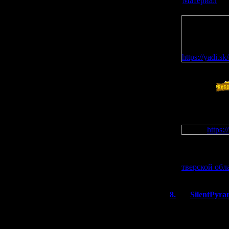
[
Материал
]
Цитата
Ага! В после
поглядеть на
было, чтобы 
Если интерес
https://yadi.
Спасибо!
Не возражает
на сайте?
Цитата
Бонус:
https
О, это же ле
тверской обл
8.
SilentPyra
Сирена всегда б
Там это один из
игровых франчай