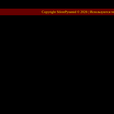
Copyright SilentPyramid © 2026 |
Используются т