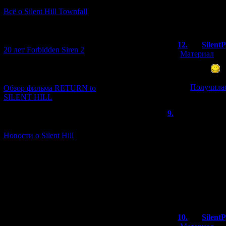
Я не против ра
Всё о Silent Hill Townfall
Хиназавки! Да, 
[10.02.2026] (1)
12.
Silent
20 лет Forbidden Siren 2
[
Материал
]
Аригато
[23.01.2026] (14)
>>
Получилас
Обзор фильма RETURN to
SILENT HILL
9.
Кударана
[06.01.2026] (11)
>Ну как, вам уд
Новости о Silent Hill
Ага! В последн
поглядеть на То
чтобы зайти вну
Если интересно,
https://yadi.sk/
Бонус: https://
10.
Silent