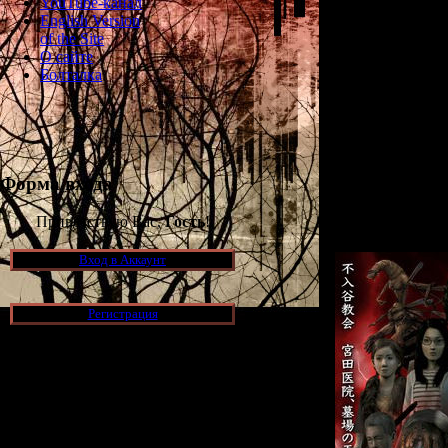
YouTube-канал
English Version
а потом в пре
of the Site
О сайте
На этой выс
Болталка
продемонстр
связанные с For
(которые носили 
церковные икон
Хануда, дневн
вещи" из игры (
Форма входа
виде при разр
Приветствую Вас,
Гость
!
Вход в Аккаунт
Регистрация
Новости и обновления
[05.07.2026] (7)