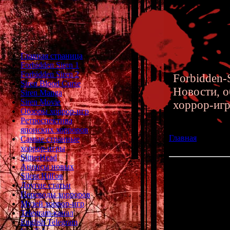
Главная страница
Forbidden Siren 1
Forbidden Siren 2
Forbidden-S
Siren Blood Curse
Новости, о
Siren Manga
Siren Movie
хоррор-иг
Обзоры хоррор-игр
Ретроспектива
японских хорроров
Главная
»» 31.07
Самые странные
Exhibition 2019
хоррор-игры
SlitterHead
Анонсы новых
Выставка SIREN 
Silent Hill'ов
Другие статьи
Переводы хорроров
Совсем скор
Музей хоррор-игр
"
SI
Telegram-канал
English Telegram
Она будет проход