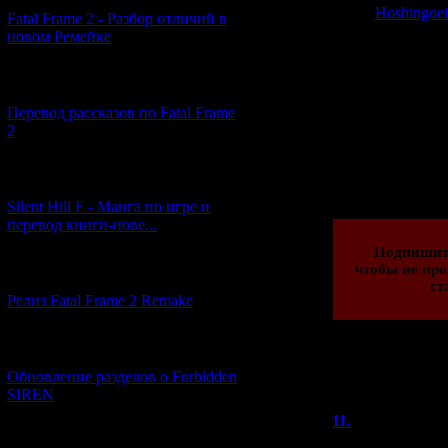
"
Hoshingoei
Fatal Frame 2 - Разбор отличий в
новом Ремейке
Помимо этого,
всякий экскл
[03.04.2026] (4)
Перевод рассказов по Fatal Frame
2
Просмотров: 389
31.07.2019 | Рейти
[29.03.2026] (10)
Silent Hill F - Манга по игре и
перевод книги-нове...
Подпишит
чтобы не про
[12.03.2026] (14)
ст
Релиз Fatal Frame 2 Remake
[04.03.2026] (8)
Обновление разделов о Forbidden
Всего комментар
SIREN
Порядок вывод
11.
Кударан
[13.02.2026] (20)