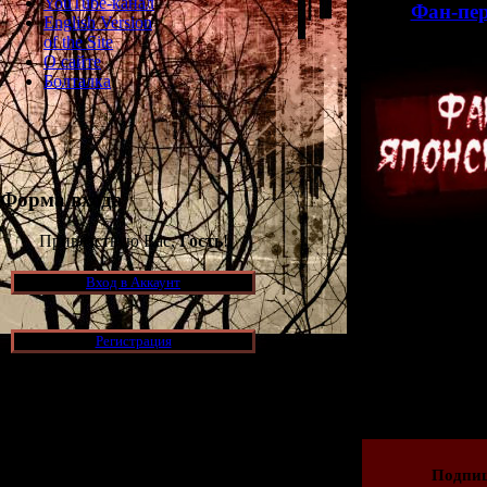
YouTube-канал
>>
Фан-пер
English Version
of the Site
О сайте
Болталка
Форма входа
Приветствую Вас,
Гость
!
Помимо этого,
Туда добавлен
Вход в Аккаунт
Clock Tower 
Doraemon
Регистрация
Просмотров: 149
11.01.2015 | Рейти
Новости и обновления
[05.07.2026] (6)
Подпи