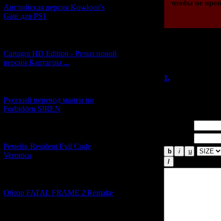
чтобы не проп
Английская версия Kowloon's
Gate для PS1
[27.06.2026] (4)
Cartagra HD Edition - Релиз новой
Всего комментар
версии Картагры ...
Порядок
1.
Leon
(13.
[21.06.2026] (6)
Полезный списоч
Русский перевод манги по
Forbidden SIREN
Имя *:
[07.06.2026] (2)
Email *:
Ремейк Resident Evil Code
Veronica
[19.04.2026] (28)
Обзор FATAL FRAME 2 Remake
[10.04.2026] (19)