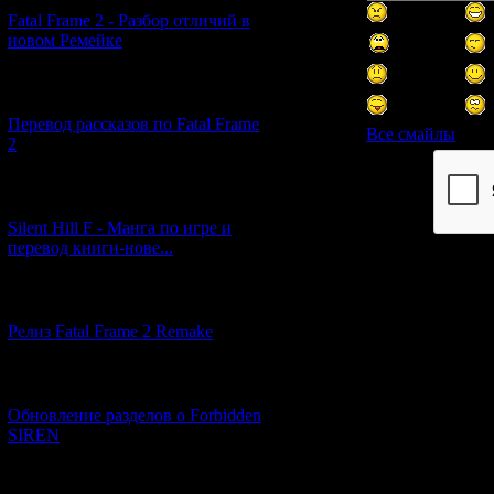
Fatal Frame 2 - Разбор отличий в
новом Ремейке
[03.04.2026] (4)
Перевод рассказов по Fatal Frame
Все смайлы
2
Код *:
[29.03.2026] (10)
Silent Hill F - Манга по игре и
перевод книги-нове...
[12.03.2026] (14)
Релиз Fatal Frame 2 Remake
[04.03.2026] (8)
Обновление разделов о Forbidden
SIREN
[13.02.2026] (20)