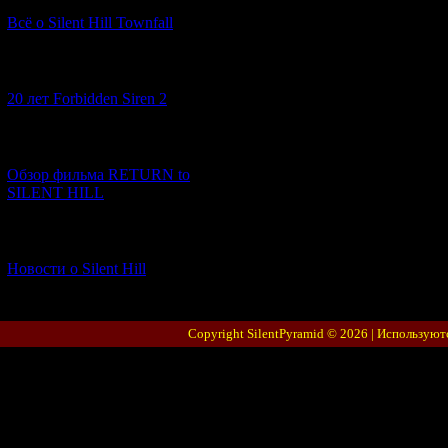
Всё о Silent Hill Townfall
[10.02.2026] (1)
20 лет Forbidden Siren 2
[23.01.2026] (14)
Обзор фильма RETURN to
SILENT HILL
[06.01.2026] (11)
Новости о Silent Hill
Copyright SilentPyramid © 2026 |
Используют