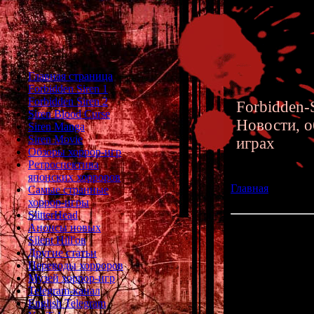
Главная страница
Forbidden Siren 1
Forbidden Siren 2
Forbidden-S
Siren Blood Curse
Новости, о
Siren Manga
Siren Movie
играх
Обзоры хоррор-игр
Ретроспектива
японских хорроров
Главная
»» 11.01
Самые странные
хорроров, часть 3
хоррор-игры
SlitterHead
Анонсы новых
Фан-переводы яп
Silent Hill'ов
Другие статьи
Продолжаю сост
Переводы хорроров
на английский 
Музей хоррор-игр
игр, у которых 
Telegram-канал
English Telegram