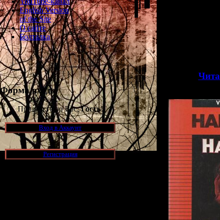
YouTube-канал
телезрителей п
English Version
маньяки нач
of the Site
видеоигры, 
О сайте
геймеров. И вот
Болталка
2600 появила
Майкла Майе
сбежа
>>
Чита
Форма входа
Приветствую Вас,
Гость
!
Вход в Аккаунт
Регистрация
Новости и обновления
[05.07.2026] (7)