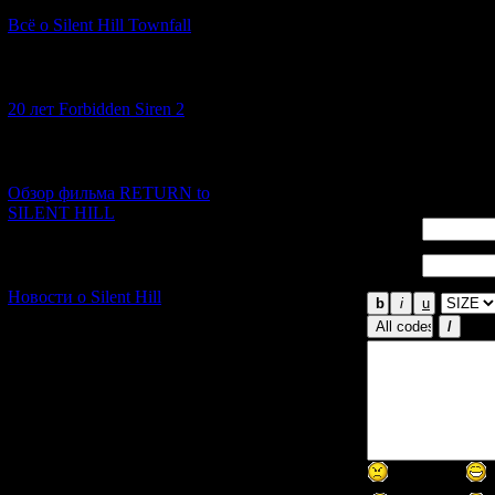
"пришествия"
Всё о Silent Hill Townfall
А вот Hallow
убегание от м
[10.02.2026] (1)
зловещая муз
20 лет Forbidden Siren 2
убийства. Вс
намного боль
Франкенштей
[23.01.2026] (14)
Обзор фильма RETURN to
SILENT HILL
Имя *:
Email
[06.01.2026] (11)
*:
Новости о Silent Hill