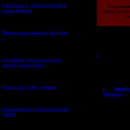
Fatal Frame 2 - Разбор отличий в
Подпишит
новом Ремейке
чтобы не про
ст
[03.04.2026] (4)
Перевод рассказов по Fatal Frame
2
Всего комментар
Порядок вывод
[29.03.2026] (10)
1.
66310
(2
Silent Hill F - Манга по игре и
Тот же Frankenst
перевод книги-нове...
степени хоррур.
конец.
[12.03.2026] (14)
Релиз Fatal Frame 2 Remake
2.
SilentP
[
Материал
]
[04.03.2026] (8)
Я играла в Ф
к хоррорам. 
Обновление разделов о Forbidden
состоит из п
SIREN
а-ля Pitfall.
почти не фиг
случае Game O
[13.02.2026] (20)