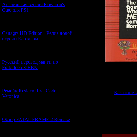
Английская версия Kowloon's
Gate для PS1
[27.06.2026] (4)
Cartagra HD Edition - Релиз новой
версии Картагры ...
[21.06.2026] (6)
Русский перевод манги по
Forbidden SIREN
И в качестве 
статейка для т
[07.06.2026] (2)
Ремейк Resident Evil Code
>>
Как отлич
Veronica
[19.04.2026] (28)
Просмотров: 151
Обзор FATAL FRAME 2 Remake
23.06.2014 | Рейти
[10.04.2026] (19)