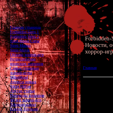
Главная страница
Forbidden Siren 1
Forbidden Siren 2
Forbidden-S
Siren Blood Curse
Новости, о
Siren Manga
Siren Movie
хоррор-иг
Обзоры хоррор-игр
Ретроспектива
японских хорроров
Главная
»» 23.06
Самые странные
Halloween для Ata
хоррор-игры
SlitterHead
Анонсы новых
Обзор хоррор-иг
Silent Hill'ов
Другие статьи
В 80-х года
Переводы хорроров
находились 
Музей хоррор-игр
Крюгер, Дж
Telegram-канал
Кожаное Л
English Telegram
кровожадные п