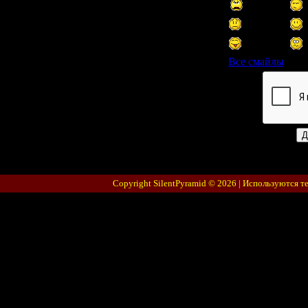
Все смайлы
Код *:
Copyright SilentPyramid © 2026 |
Используются т