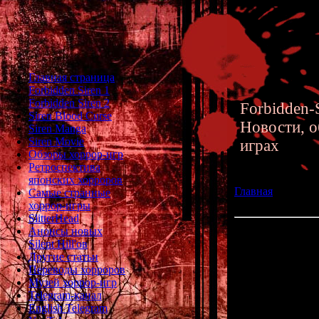
Главная страница
Forbidden Siren 1
Forbidden Siren 2
Forbidden-S
Siren Blood Curse
Новости, о
Siren Manga
Siren Movie
играх
Обзоры хоррор-игр
Ретроспектива
японских хорроров
Главная
»» 16.12.
Самые странные
Новый хоррор от
хоррор-игры
SlitterHead
Анонсы новых
Gensou Rougoku 
Silent Hill'ов
Ryukishi07
Другие статьи
Переводы хорроров
Музей хоррор-игр
Завтра в Япони
Telegram-канал
Rougoku no Ka
English Telegram
Switch. Эта и