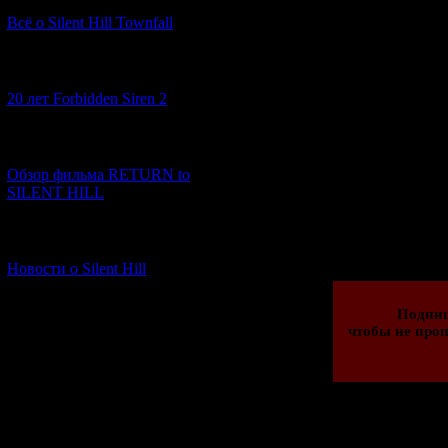
мальчик, запе
пребывает в с
Всё о Silent Hill Townfall
шока, что не м
[10.02.2026] (1)
И тут внезапно
20 лет Forbidden Siren 2
неизвестного
сыграть в игру, 
[23.01.2026] (14)
Обзор фильма RETURN to
SILENT HILL
Просмотров: 346
16.12.2020 | Рейти
[06.01.2026] (11)
Новости о Silent Hill
Подпи
чтобы не проп
Всего комментар