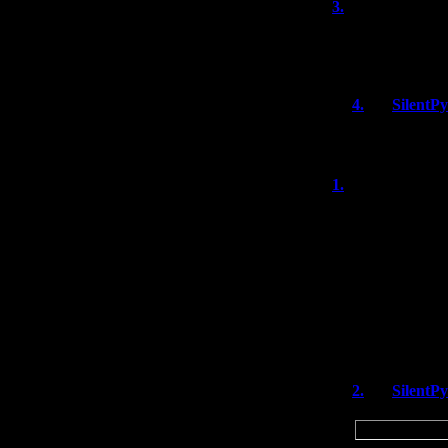
3.
Aaz
(22.12
Никакой информа
нет?
4.
SilentP
Нет, английс
1.
101q
(19.
По завязке напо
неплохой, но вс
забавно, в том ч
Это, конечно, п
Ещё меня заинтр
меньше новелл,
Любопытно, с че
не знаю об экон
2.
SilentP
Цитата
По завязке н