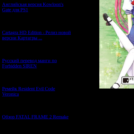
Английская версия Kowloon's
Gate для PS1
[27.06.2026] (4)
Cartagra HD Edition - Релиз новой
версии Картагры ...
[21.06.2026] (6)
Русский перевод манги по
Forbidden SIREN
[07.06.2026] (2)
Ремейк Resident Evil Code
Veronica
Gensou Rougo
2019-м году и 
[19.04.2026] (30)
в
Обзор FATAL FRAME 2 Remake
Первые трейлер
[10.04.2026] (19)