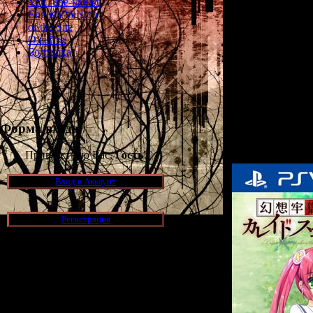
YouTube-канал
разработчиков, 
English Version
of the Site
Сценарий игры
О сайте
no Naku Koro 
Болталка
А графикой
художница
визуальны
Любителям ужасн
психологическом
Форма входа
м году (и, кста
Приветствую Вас,
Гость
!
Вход в Аккаунт
Регистрация
Новости и обновления
[05.07.2026] (9)