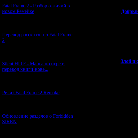
Fatal Frame 2 - Разбор отличий в
новом Ремейке
>>
Добрый
[03.04.2026] (4)
Однако вско
обманули - 
Перевод рассказов по Fatal Frame
Kaleidoscope
я
2
жесток
[29.03.2026] (10)
>>
Злой и 
Silent Hill F - Манга по игре и
перевод книги-нове...
[12.03.2026] (14)
Релиз Fatal Frame 2 Remake
В один прекрас
ото сна и с уж
запертой ком
[04.03.2026] (8)
ошейники, ко
Обновление разделов о Forbidden
пыток. Но как д
SIREN
Вместе с ними в
[13.02.2026] (20)