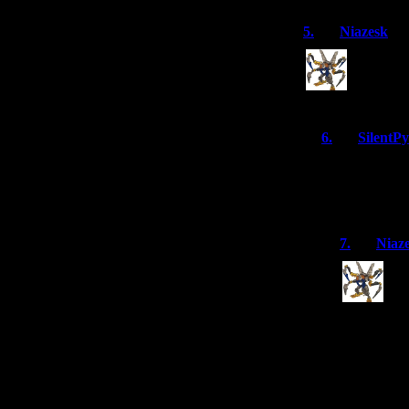
Порядок
5.
Niazesk
Whoa, и т
личность
В Бионик
6.
SilentP
Какие странн
7.
Niaz
Why
все
как
первые го
злой силой
помощью з
недальнов