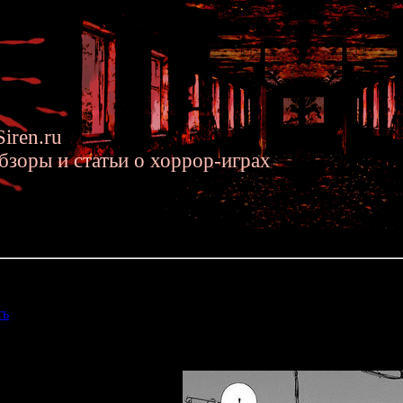
iren.ru
бзоры и статьи о хоррор-играх
.2014 »» Первая глава новой манги по Forbidden SIREN
вой манги по Forbidden SIREN
ть
про мангу "
Зов Красного Моря
" по мотивам Сирены? Так вот
бликована первая глава этой манги. А чуть позже авторы размест
"seiga.nicovideo.jp".