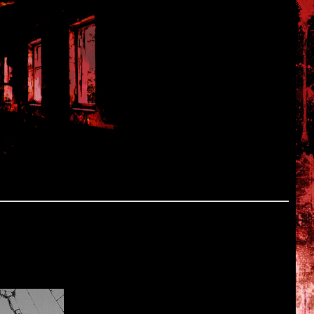
, 17-го июля в японском журнале "Shin Mimibukuro Atmos"
или для ознакомления 14 страниц из манги на сайте