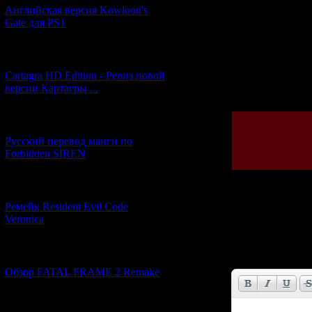
Английская версия Kowloon's
Gate для PS1
[27.06.2026] (4)
Cartagra HD Edition - Релиз новой
Просмотров: 150
версии Картагры ...
[21.06.2026] (6)
Русский перевод манги по
Forbidden SIREN
[07.06.2026] (2)
Ремейк Resident Evil Code
Всего комментар
Veronica
Имя *:
[19.04.2026] (28)
Email *:
Обзор FATAL FRAME 2 Remake
[10.04.2026] (19)