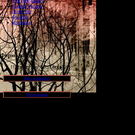
YouTube-канал
English Version
of the Site
О сайте
Болталка
Форма входа
Приветствую Вас,
Гость
!
Вход в Аккаунт
Регистрация
Новости и обновления
[05.07.2026] (7)