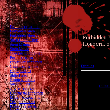
Главная страница
Forbidden Siren 1
Forbidden Siren 2
Forbidden-S
Siren Blood Curse
Новости, о
Siren Manga
Siren Movie
Обзоры хоррор-игр
Ретроспектива
японских хорроров
Главная
»» 29.07
Самые странные
хоррор-игры
SlitterHead
Первая глава но
Анонсы новых
Silent Hill'ов
Помните
новос
Другие статьи
была опу
Переводы хорроров
Музей хоррор-игр
Telegram-канал
English Telegram