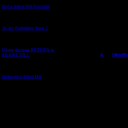
мучаюсь уже кот
Всё о Silent Hill Townfall
выполнять мисси
пропустил какую
коварно со стор
[10.02.2026] (1)
начале миссий, 
20 лет Forbidden Siren 2
Единственное, ч
наушников, как 
объёмного звуча
[23.01.2026] (14)
Обзор фильма RETURN to
6.
SilentP
SILENT HILL
Чтобы игра д
погибнуть не
[06.01.2026] (11)
появится хин
Новости о Silent Hill
Сирена, кстат
чем Silent Hill
В СХ1 если и
квест в сере
невнятную "B
отправляли п
При этом ник
думаю, лишь 