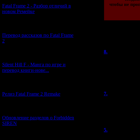
чтобы не проп
Fatal Frame 2 - Разбор отличий в
новом Ремейке
[03.04.2026] (4)
Перевод рассказов по Fatal Frame
Всего комментар
2
Порядо
8.
Александр
[29.03.2026] (10)
Отличный сайт S
Silent Hill F - Манга по игре и
и просмотрел вс
перевод книги-нове...
захожу сюда, см
старое и жду но
[12.03.2026] (14)
7.
Niazesk
Релиз Fatal Frame 2 Remake
Товарищ Silent 
появилась!
[04.03.2026] (8)
https://store.st
Обновление разделов о Forbidden
SIREN
5.
Expensev
Чёртовы людишк
[13.02.2026] (20)