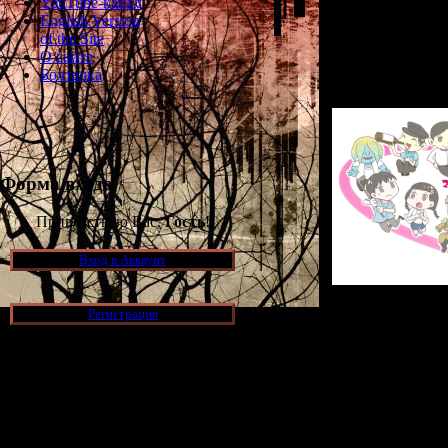
YouTube-канал
English Version
of the Site
Поздравляю
О сайте
с этим
Болталка
Форма входа
Приветствую Вас,
Гость
!
Вход в Аккаунт
Регистрация
Я помню, как пя
В 2003-м году н
мне попалас
Новости и обновления
загадочная игра
меня сразу за
[05.07.2026] (7)
было трудно