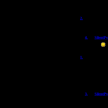
самостоятель
первом прох
2.
101q
(06.
С праздником вс
4.
SilentP
Спасибо
1.
Кто-то
Пирамида, у теб
ностальгические
делиться воспом
бабушке, где был
безобидная шутк
3.
SilentP
Ностальгичес
деревню - это