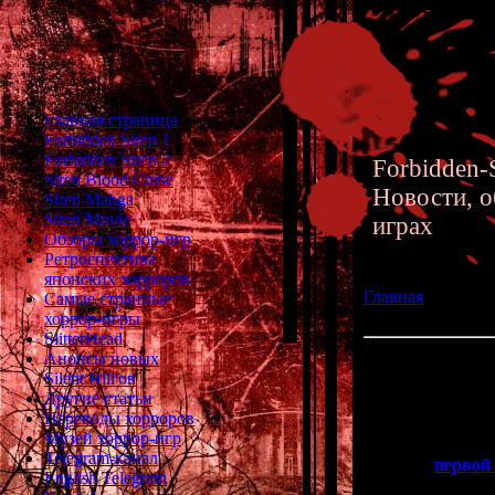
Главная страница
Forbidden Siren 1
Forbidden Siren 2
Forbidden-S
Siren Blood Curse
Новости, о
Siren Manga
Siren Movie
играх
Обзоры хоррор-игр
Ретроспектива
японских хорроров
Главная
»» 06.11.
Самые странные
лет
хоррор-игры
SlitterHead
Анонсы новых
Forbidden Siren 
Silent Hill'ов
Другие статьи
Переводы хорроров
Серия "
Forbi
Музей хоррор-игр
Telegram-канал
Релиз
первой
English Telegram
так что сегод