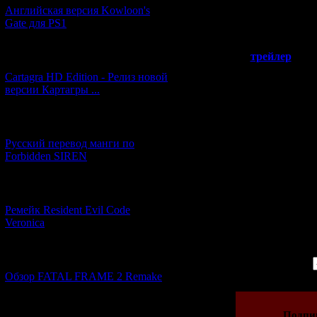
торрентов то
Английская версия Kowloon's
Gate для PS1
На протяжении
трейлер
Сире
[27.06.2026] (4)
мееееееедлее
Cartagra HD Edition - Релиз новой
разрешении и в
версии Картагры ...
впечатляло наст
Оно напоминал
кошмарного с
[21.06.2026] (6)
понятно, что 
Русский перевод манги по
оче
Forbidden SIREN
Я помню всё так
И трудно повер
[07.06.2026] (2)
Ремейк Resident Evil Code
Veronica
Просмотров: 844
[19.04.2026] (30)
| Рейтинг: 5.0/2 |
Обзор FATAL FRAME 2 Remake
[10.04.2026] (19)
Подпи