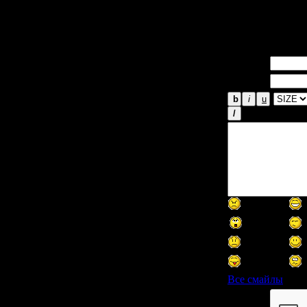
хорроры ночью
атмосфера.
Имя *:
Email *:
Все смайлы