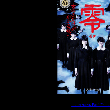
омнить, что через 9 дней должна состояться премьера кинофильма
- выходит
новая часть Fatal Fram