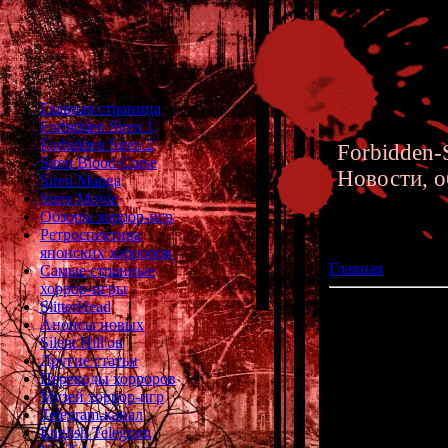
Главная страница
Forbidden Siren 1
Forbidden Siren 2
Forbidden-S
Siren Blood Curse
Новости, о
Siren Manga
Siren Movie
Обзоры хоррор-игр
Ретроспектива
японских хорроров
Главная
»» 17.09.
Самые странные
хоррор-игры
SlitterHead
Перевод книги п
Анонсы новых
Silent Hill'ов
И ещё немного
Другие статьи
Переводы хорроров
Музей хоррор-игр
Telegram-канал
English Telegram