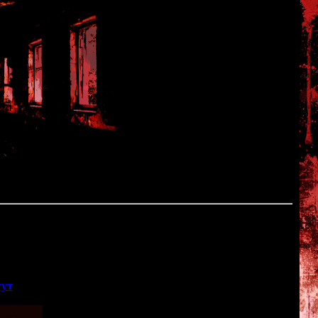
A Curse Affecting Only Girls
" по мотивам японской хоррор-
Zero.
тут
<<