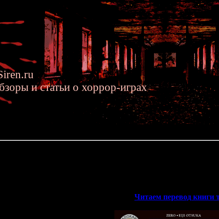
iren.ru
бзоры и статьи о хоррор-играх
2014 »» Перевод книги по Fatal Frame
о Fatal Frame
 новостей о переводах. Сегодня завершён перевод книги "
Zero: 
серии Fatal Frame \ Project 
>>
Читаем перевод книги 