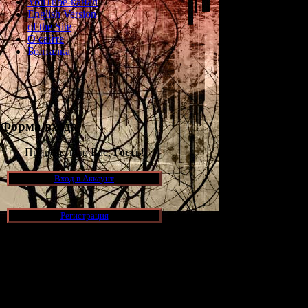
YouTube-канал
English Version
of the Site
О сайте
Болталка
Форма входа
Приветствую Вас,
Гость
!
Вход в Аккаунт
Регистрация
Новости и обновления
Заодно хочу нап
[05.07.2026] (8)