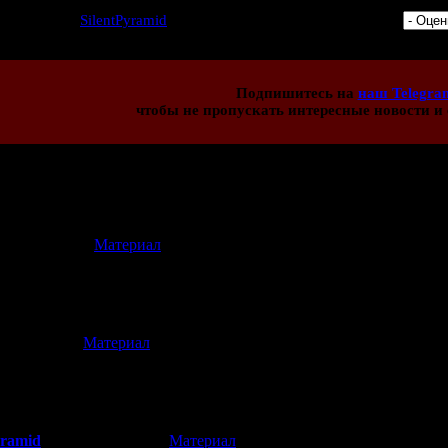
4 | Добавил:
SilentPyramid
| Дата: 17.09.2014 | Рейтинг: 0.0/0 |
Подпишитесь на
наш Telegra
чтобы не пропускать интересные новости и 
иев:
3
[
Материал
]
6.01.2015 23:09)
 U, обожаю Fatal Frame, узнала о ней (серии, и побежала на рутр
а со старого сайта. А о старом сайте... Ладно, хватит. :D
[
Материал
]
9.2014 17:07)
ер! Известно, будет ли хоть кто-либо озвучивать/переводить фи
м на виию буду, скорее всего, проходить на ютубе :)
yramid
[
Материал
]
(18.09.2014 17:31)