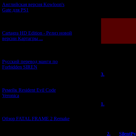
Английская версия Kowloon's
Просмотров: 202
Gate для PS1
[27.06.2026] (4)
Cartagra HD Edition - Релиз новой
версии Картагры ...
[21.06.2026] (6)
Всего комментар
Русский перевод манги по
Forbidden SIREN
3.
Malks
(0
[07.06.2026] (2)
Оооо, мне бы Wii
этом сайте узнал
Ремейк Resident Evil Code
Veronica
1.
Alex
(18.0
[19.04.2026] (28)
Отлично, наприм
П.С. фатал фрей
Обзор FATAL FRAME 2 Remake
[10.04.2026] (19)
2.
SilentP