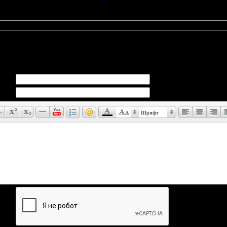
дет ли хоть кто-либо озвучивать/переводить фильм на русский?
а фильм хотя бы на английский переведут. Релиз же только в Я
Шрифт