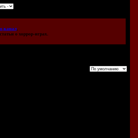
m-канал
,
статьи о хоррор-играх.
Порядок вывода комментариев:
экер качать и болванки жечь) только с этого сайта. А об
льм на русский?