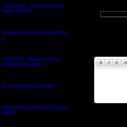
Fatal Frame 2 - Разбор отличий в
новом Ремейке
Цитата
Известно, бу
[03.04.2026] (4)
Пусть сначал
Перевод рассказов по Fatal Frame
2
Имя *:
[29.03.2026] (10)
Email *:
Silent Hill F - Манга по игре и
перевод книги-нове...
[12.03.2026] (14)
Релиз Fatal Frame 2 Remake
[04.03.2026] (8)
Обновление разделов о Forbidden
SIREN
Код *:
[13.02.2026] (20)