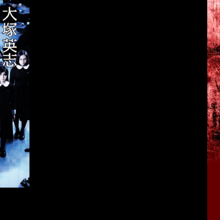
 (фильм является адаптацией этой книги), а через 10 дней
e
для Wii U.