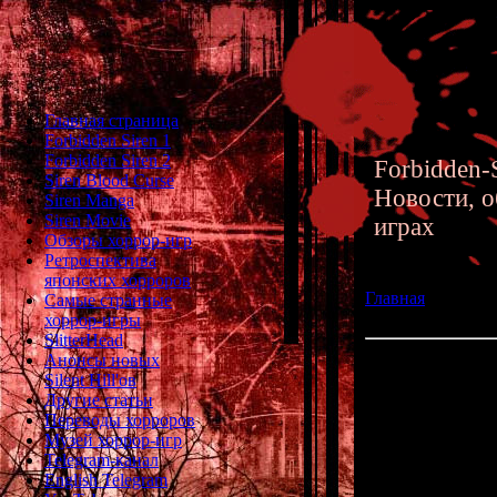
Главная страница
Forbidden Siren 1
Forbidden Siren 2
Forbidden-S
Siren Blood Curse
Новости, о
Siren Manga
Siren Movie
играх
Обзоры хоррор-игр
Ретроспектива
японских хорроров
Главная
»» 01.03.
Самые странные
версия и Русская
хоррор-игры
SlitterHead
Анонсы новых
Doctor Hauzer - 
Silent Hill'ов
Другие статьи
Пом
Переводы хорроров
Именно она в
Музей хоррор-игр
(создателя Silen
Telegram-канал
English Telegram