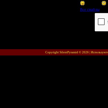
Все смайлы
Код *:
Copyright SilentPyramid © 2026 |
Используют