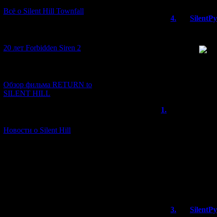
Всё о Silent Hill Townfall
4.
SilentP
Насколько я з
[10.02.2026] (1)
не проблема.
20 лет Forbidden Siren 2
не надо
Наоборот, про
умещается в 
[23.01.2026] (14)
таких случая
Обзор фильма RETURN to
сокращать.
SILENT HILL
1.
burivuh
[06.01.2026] (11)
цитата с форума
Новости о Silent Hill
лучше все-таки 
"Фраза: Doesn`t s
переводится на 
что быть в любой
но пусть ребята
3.
SilentP