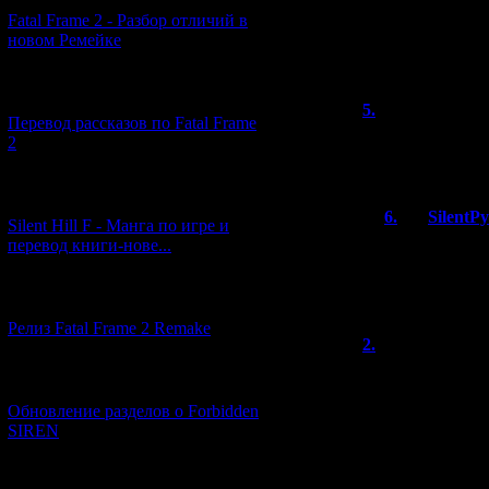
Fatal Frame 2 - Разбор отличий в
новом Ремейке
Всего комментар
Порядок
[03.04.2026] (4)
5.
roc_lobsta
Перевод рассказов по Fatal Frame
Пирамида, помо
2
даже в базовом 
[29.03.2026] (10)
6.
SilentP
Silent Hill F - Манга по игре и
перевод книги-нове...
Ну, вроде бы
которые помо
нормально с
[12.03.2026] (14)
Релиз Fatal Frame 2 Remake
2.
b5s7s7b84s
У них там еще 
[04.03.2026] (8)
что можно ожида
Обновление разделов о Forbidden
смысл использ
SIREN
более художеств
типа нельзя вот
вот здеся, да, та
[13.02.2026] (20)