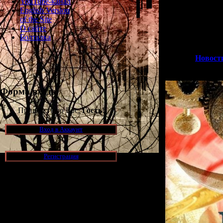
YouTube-канал
Так вот: недавн
English Version
на английски
of the Site
сделать в фо
О сайте
субтитрами, но
Болталка
сма
>>
Новости
Форма входа
Приветствую Вас,
Гость
!
Вход в Аккаунт
Регистрация
Новости и обновления
[05.07.2026] (9)