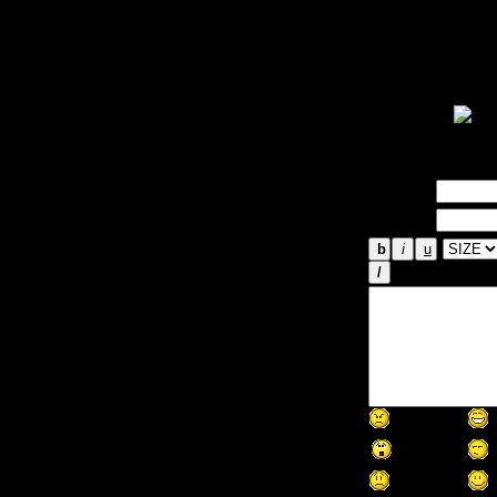
Да, меня тож
Но всё равно
набирает изв
писала обзор 
существовани
не знал
Имя *:
Email *: