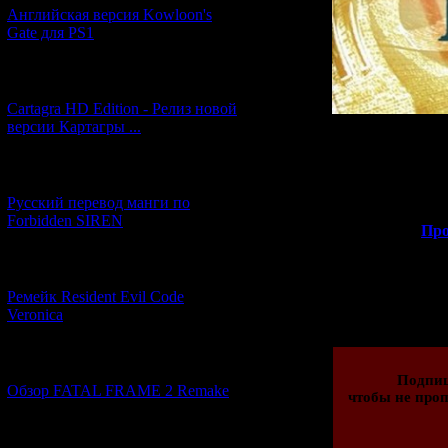
Английская версия Kowloon's
Gate для PS1
[27.06.2026] (4)
Cartagra HD Edition - Релиз новой
версии Картагры ...
Но это ещё не 
[21.06.2026] (6)
появится р
новостями о рус
Русский перевод манги по
Forbidden SIREN
>>
Про
[07.06.2026] (2)
Просмотров: 207
Ремейк Resident Evil Code
01.03.2016 | Рейти
Veronica
[19.04.2026] (28)
Подпи
Обзор FATAL FRAME 2 Remake
чтобы не проп
[10.04.2026] (19)