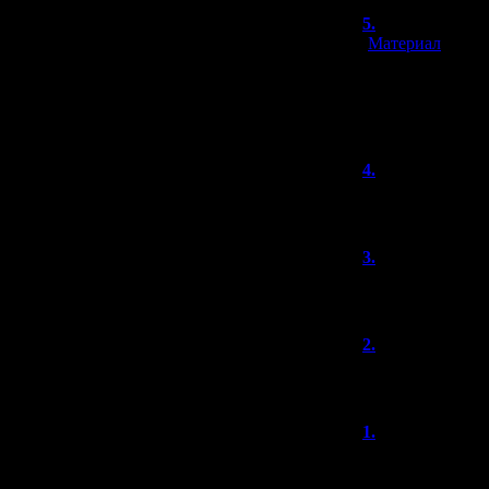
5.
shadow_of
[
Материал
]
Это я удачно за
постов про хор
кругозора хорро
4.
Darth316
Поздравляю! От
3.
Дмитрий
УРА УРА УРА
2.
maXXX
с Днем Рождения
1.
x1adf
(23
Как быстро врем
недавно перешел