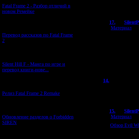
Fatal Frame 2 - Разбор отличий в
SP is love, SP is
новом Ремейке
17.
Silent
[03.04.2026] (4)
[
Материал
]
Перевод рассказов по Fatal Frame
>>Но с юкоза 
2
А какой смыс
Это будет до
[29.03.2026] (10)
по сути, прид
Silent Hill F - Манга по игре и
польза от эт
перевод книги-нове...
14.
sdtv95
[12.03.2026] (14)
Поздравляю! Пла
Релиз Fatal Frame 2 Remake
isolation и evil w
[04.03.2026] (8)
15.
Silent
[
Материал
]
Обновление разделов о Forbidden
SIREN
Обзор Evil Wi
[13.02.2026] (20)