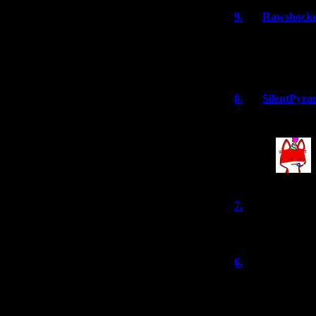
9.
Rawshock
Поздравляю! Был
Надеюсь на даль
новых фанатов 
8.
SilentPyra
Спасибо всем за
7.
dizzy
(23.
И Nintendo сего
6.
Денис
(2
Поздравляю) Хо
вконтакте^^