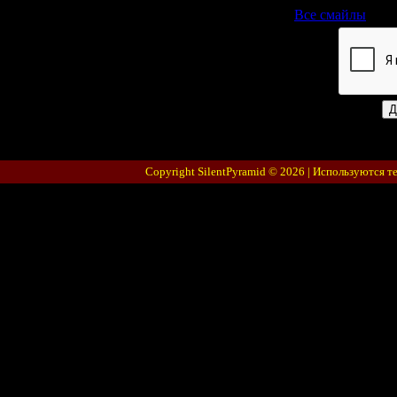
Все смайлы
Код *:
Copyright SilentPyramid © 2026 |
Используются т