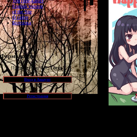
YouTube-канал
English Version
of the Site
О сайте
Болталка
Форма входа
Приветствую Вас,
Гость
!
Вход в Аккаунт
Регистрация
Изначально сай
Новости и обновления
года - в те вр
несколько стра
Siren. Но за э
[05.07.2026] (6)
путь. Теперь 