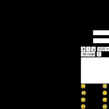
демонофобию, да
почитывая новые
Пирамидка, под
меня на старые 
Имя *:
Email
*: