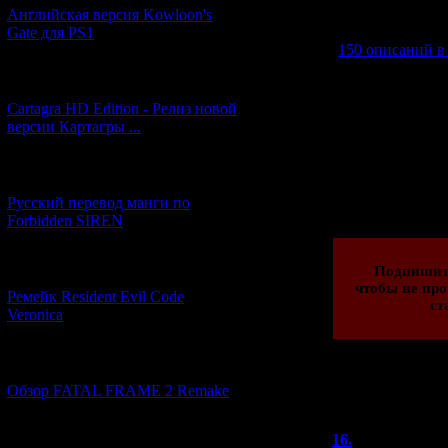
информацию о С
Английская версия Kowloon's
других интере
Gate для PS1
150 описаний в
новости,
[27.06.2026] (4)
В общем, 
Cartagra HD Edition - Релиз новой
Надеюсь и дал
версии Картагры ...
[21.06.2026] (6)
Просмотров: 206
23.09.2014 | Рейти
Русский перевод манги по
Forbidden SIREN
[07.06.2026] (2)
Подпишит
чтобы не про
Ремейк Resident Evil Code
ст
Veronica
[19.04.2026] (28)
Обзор FATAL FRAME 2 Remake
Всего комментар
Порядок вывод
16.
Анатоли
[10.04.2026] (19)