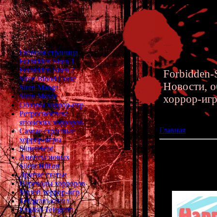
Главная страница
Forbidden Siren 1
Forbidden Siren 2
Forbidden-S
Siren Blood Curse
Новости, о
Siren Manga
Siren Movie
хоррор-иг
Обзоры хоррор-игр
Ретроспектива
японских хорроров
Главная
»» 23.09
Самые странные
хоррор-игры
SlitterHead
День рождения с
Анонсы новых
Silent Hill'ов
Сегодня у 
Другие статьи
Ему испо
Переводы хорроров
Музей хоррор-игр
Telegram-канал
English Telegram