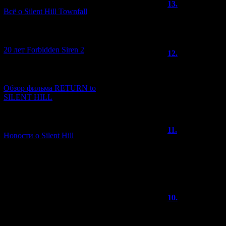
13.
Ruu
(29
Всё о Silent Hill Townfall
Присоединяюсь 
Больше статей х
[10.02.2026] (1)
20 лет Forbidden Siren 2
12.
Голова О
Я, конечно, позд
[23.01.2026] (14)
примерно как на
переехать в кон
Обзор фильма RETURN to
организовывать 
SILENT HILL
читателями.
[06.01.2026] (11)
11.
Alex
(26
Новости о Silent Hill
С днем рождени
Из 6 лет, 4 - я ту
Желаю и дальше
))))
10.
knives ou
пам парарам!