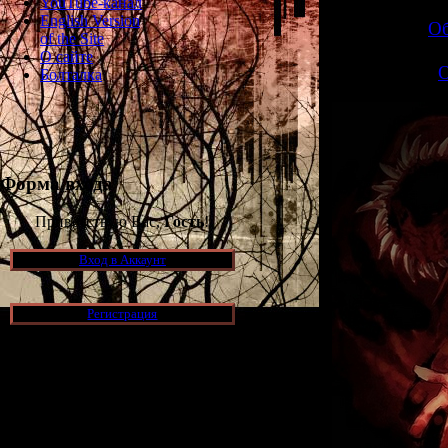
YouTube-канал
English Version
>>
О
of the Site
О сайте
>>
О
Болталка
Форма входа
Приветствую Вас,
Гость
!
Вход в Аккаунт
Регистрация
Новости и обновления
[05.07.2026] (7)