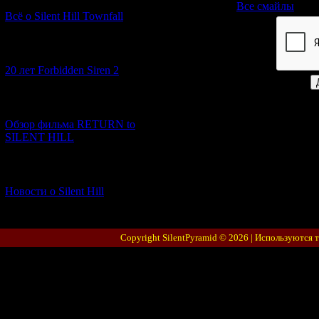
Все смайлы
Всё о Silent Hill Townfall
Код *:
[10.02.2026] (1)
20 лет Forbidden Siren 2
[23.01.2026] (14)
Обзор фильма RETURN to
SILENT HILL
[06.01.2026] (11)
Новости о Silent Hill
Copyright SilentPyramid © 2026 |
Используются 