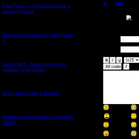
1.
txct
(14.11
Fatal Frame 2 - Разбор отличий в
новом Ремейке
С удовольствием
Спасибо !
[03.04.2026] (4)
Перевод рассказов по Fatal Frame
Имя *:
2
Email
*:
[29.03.2026] (10)
Silent Hill F - Манга по игре и
перевод книги-нове...
[12.03.2026] (14)
Релиз Fatal Frame 2 Remake
[04.03.2026] (8)
Обновление разделов о Forbidden
SIREN
[13.02.2026] (20)