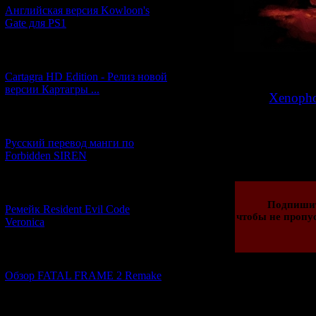
Английская версия Kowloon's
Gate для PS1
[27.06.2026] (4)
Ну и в качестве
Cartagra HD Edition - Релиз новой
версии Картагры ...
>>
Xenopho
[21.06.2026] (6)
Просмотров: 184
Русский перевод манги по
01.11.2015 | Рейти
Forbidden SIREN
[07.06.2026] (2)
Подпиши
Ремейк Resident Evil Code
чтобы не пропу
Veronica
[19.04.2026] (28)
Обзор FATAL FRAME 2 Remake
Всего комментар
Порядок выв
[10.04.2026] (19)