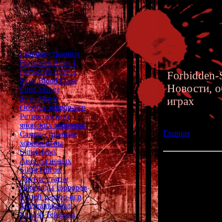
Главная страница
Forbidden Siren 1
Forbidden Siren 2
Forbidden-S
Siren Blood Curse
Новости, о
Siren Manga
Siren Movie
играх
Обзоры хоррор-игр
Ретроспектива
японских хорроров
Главная
»» 01.11
Самые странные
хоррорах Demono
хоррор-игры
SlitterHead
Анонсы новых
Обновление стат
Silent Hill'ов
Demonophobia и 
Другие статьи
Переводы хорроров
Продолжаю обно
Музей хоррор-игр
На этот раз 
Telegram-канал
японских ин
English Telegram