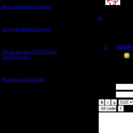
Всё о Silent Hill Townfall
1.
Aaz
(30.12
[10.02.2026] (1)
Восхитительная 
20 лет Forbidden Siren 2
подарок!
[23.01.2026] (14)
2.
SilentP
Обзор фильма RETURN to
Аригато
SILENT HILL
Через неско
раздел для ст
[06.01.2026] (11)
Новости о Silent Hill
Имя *:
Email *: