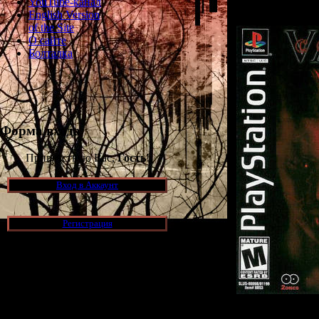
YouTube-канал
English Version
of the Site
О сайте
Болталка
Форма входа
Приветствую Вас,
Гость
!
Вход в Аккаунт
Регистрация
Новости и обновления
[05.07.2026] (6)