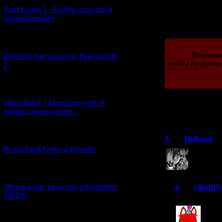
Fatal Frame 2 - Разбор отличий в
Просмотров: 1140
новом Ремейке
29.12.2022 | Рейти
[03.04.2026] (4)
Подпиши
Перевод рассказов по Fatal Frame
чтобы не пропу
2
[29.03.2026] (10)
Silent Hill F - Манга по игре и
перевод книги-нове...
Всего комментар
Порядок в
[12.03.2026] (14)
3.
Hellsong
Релиз Fatal Frame 2 Remake
Спасибо з
что на н
[04.03.2026] (8)
Обновление разделов о Forbidden
4.
SilentP
SIREN
С наступающ
[13.02.2026] (20)