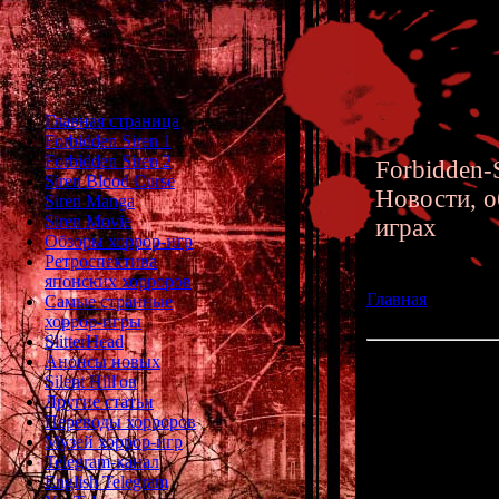
Главная страница
Forbidden Siren 1
Forbidden Siren 2
Forbidden-S
Siren Blood Curse
Новости, о
Siren Manga
Siren Movie
играх
Обзоры хоррор-игр
Ретроспектива
японских хорроров
Главная
»» 29.12
Самые странные
Survival Horror'а
хоррор-игры
SlitterHead
Анонсы новых
Countdown Vampir
Silent Hill'ов
Другие статьи
Переводы хорроров
А в
Музей хоррор-игр
Telegram-канал
Он посвящён
English Telegram
Horror'у "
Cou