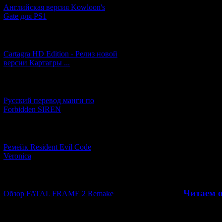
События игры 
Английская версия Kowloon's
Gate для PS1
Вечером 24-
открытия модног
Moon
". Одна
[27.06.2026] (4)
быстро превраща
Cartagra HD Edition - Релиз новой
клубов внеза
версии Картагры ...
система пожарот
то начинает раз
неё люди сходя
[21.06.2026] (6)
зомбей и
Русский перевод манги по
Forbidden SIREN
Вдобавок в зда
в чёрной одежде
в серийных уб
[07.06.2026] (2)
протяжен
Ремейк Resident Evil Code
Veronica
Сможем ли мы п
из р
[19.04.2026] (28)
>>
Читаем 
Обзор FATAL FRAME 2 Remake
[10.04.2026] (19)