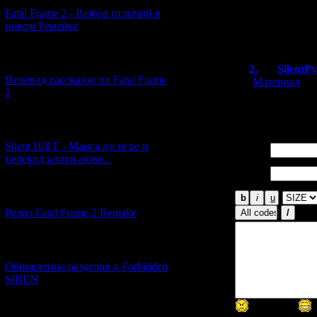
Спрошу, где мож
Fatal Frame 2 - Разбор отличий в
на английском, 
новом Ремейке
люди напишите 
[03.04.2026] (4)
2.
SilentP
Перевод рассказов по Fatal Frame
[
Материал
]
2
CP2 еще не п
[29.03.2026] (10)
Silent Hill F - Манга по игре и
Имя *:
перевод книги-нове...
Email
*:
[12.03.2026] (14)
Релиз Fatal Frame 2 Remake
[04.03.2026] (8)
Обновление разделов о Forbidden
SIREN
[13.02.2026] (20)