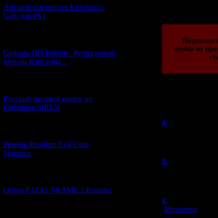
08.07.2013 | Рейти
Английская версия Kowloon's
Gate для PS1
[27.06.2026] (4)
Подпишит
чтобы не про
Cartagra HD Edition - Релиз новой
ст
версии Картагры ...
[21.06.2026] (6)
Русский перевод манги по
Всего комментар
Forbidden SIREN
Порядок вывод
4.
Sladkaya
[07.06.2026] (2)
Уже нашла. Изв
Ремейк Resident Evil Code
Veronica
3.
Sladkaya
SilentPyramid, а
[19.04.2026] (29)
Обзор FATAL FRAME 2 Remake
1.
GorkyPar
[
Материал
]
[10.04.2026] (19)