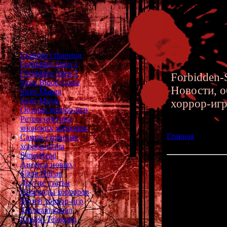
Главная страница
Forbidden Siren 1
Forbidden Siren 2
Forbidden-S
Siren Blood Curse
Новости, о
Siren Manga
Siren Movie
хоррор-иг
Обзоры хоррор-игр
Ретроспектива
японских хорроров
Главная
»» 08.07.
Самые странные
игры Corpse Part
хоррор-игры
SlitterHead
Анонсы новых
Русская версия х
Silent Hill'ов
Другие статьи
Хотели сыграть
Переводы хорроров
могли из-за не
Музей хоррор-игр
ваши молитвы у
Telegram-канал
поклонники CP
English Telegram