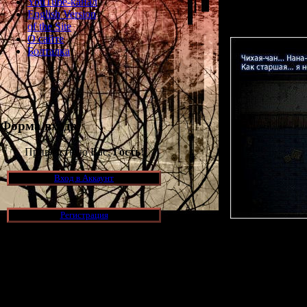
YouTube-канал
English Version
Скачать р
of the Site
О сайте
Болталка
Форма входа
Приветствую Вас,
Гость
!
Вход в Аккаунт
Регистрация
Помимо этог
русифицировать 
Новости и обновления
[05.07.2026] (11)
Просмотров: 610