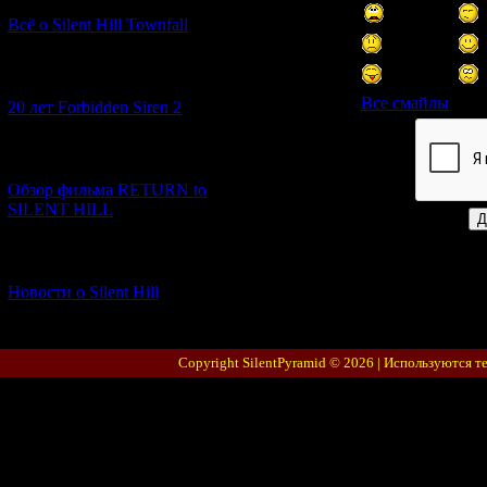
Всё о Silent Hill Townfall
[10.02.2026] (1)
Все смайлы
20 лет Forbidden Siren 2
Код *:
[23.01.2026] (14)
Обзор фильма RETURN to
SILENT HILL
[06.01.2026] (11)
Новости о Silent Hill
Copyright SilentPyramid © 2026 |
Используются т