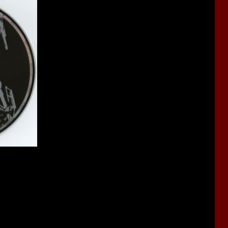
n of the movie's soundtrack.
udio effects from the movie.
l.