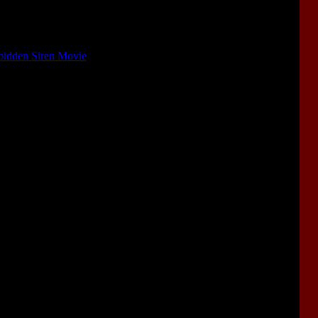
kkyu Ishino
bidden Siren Movie
.
 same composer who worked on
Forbidden Siren 2
), and the final
usician
Takkyu Ishino
.