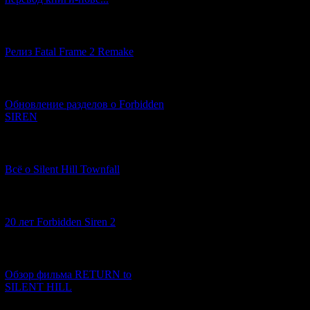
[12.03.2026] (14)
Релиз Fatal Frame 2 Remake
[04.03.2026] (8)
Обновление разделов о Forbidden
SIREN
[13.02.2026] (20)
Всё о Silent Hill Townfall
[10.02.2026] (1)
20 лет Forbidden Siren 2
[23.01.2026] (14)
Обзор фильма RETURN to
SILENT HILL