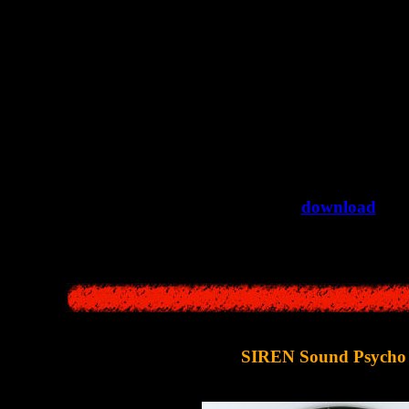
14. Disappear
15. Steel Tower
16. Resolve
17. Shoot Down
18. Deaf
19. Dispensary
20. Date
21. Song of Sacred Mirro
22. Siren
>>
download
<<
SIREN Sound Psycho