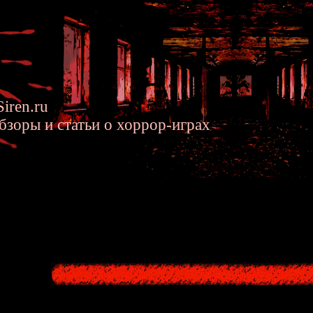
iren.ru
бзоры и статьи о хоррор-играх
n Siren Movie OST - Music and 