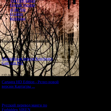
YouTube-канал
English Version
of the Site
О сайте
Болталка
Новости и обновления
[05.07.2026] (6)
Английская версия Kowloon's
Gate для PS1
[27.06.2026] (4)
Cartagra HD Edition - Релиз новой
версии Картагры ...
[21.06.2026] (6)
Русский перевод манги по
Forbidden SIREN