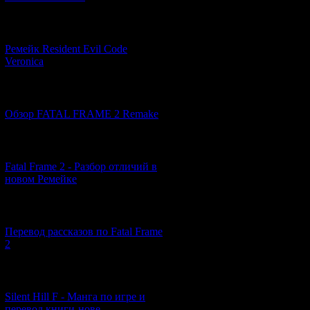
[07.06.2026] (2)
Ремейк Resident Evil Code
Veronica
This CD contains 
[19.04.2026] (28)
Обзор FATAL FRAME 2 Remake
[10.04.2026] (19)
Fatal Frame 2 - Разбор отличий в
новом Ремейке
[03.04.2026] (4)
Перевод рассказов по Fatal Frame
2
[29.03.2026] (10)
Silent Hill F - Манга по игре и
перевод книги-нове...