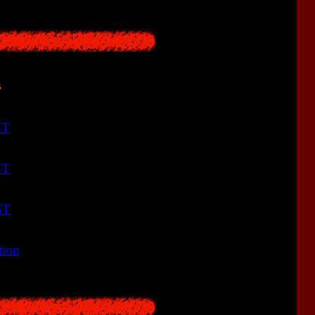
s
ST
<<
ST
<<
ST
<<
tion
<<