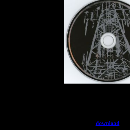
This bonus disc was included with the limited editio
It contains several creepy siren sounds and other a
There are 24 tracks in tota
>>
download
<<