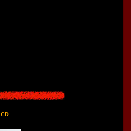
r
 CD