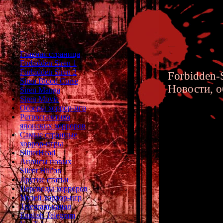
Главная страница
Forbidden Siren 1
Forbidden Siren 2
Forbidden-S
Siren Blood Curse
Новости, о
Siren Manga
Siren Movie
Обзоры хоррор-игр
Ретроспектива
японских хорроров
Самые странные
хоррор-игры
Forbidde
SlitterHead
Анонсы новых
Silent Hill'ов
Другие статьи
Переводы хорроров
Музей хоррор-игр
Telegram-канал
English Telegram