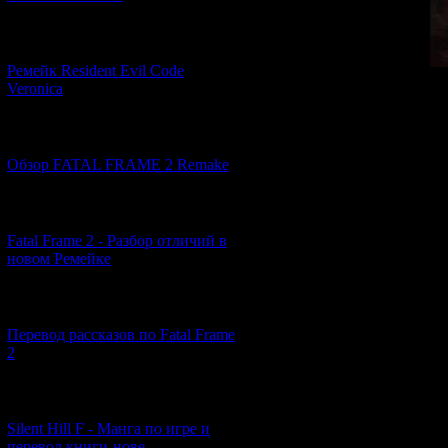
[07.06.2026] (2)
Ремейк Resident Evil Code
Veronica
[19.04.2026] (30)
Обзор FATAL FRAME 2 Remake
Official sound
[10.04.2026] (19)
Fatal Frame 2 - Разбор отличий в
новом Ремейке
[03.04.2026] (4)
Перевод рассказов по Fatal Frame
2
[29.03.2026] (10)
Silent Hill F - Манга по игре и
перевод книги-нове...