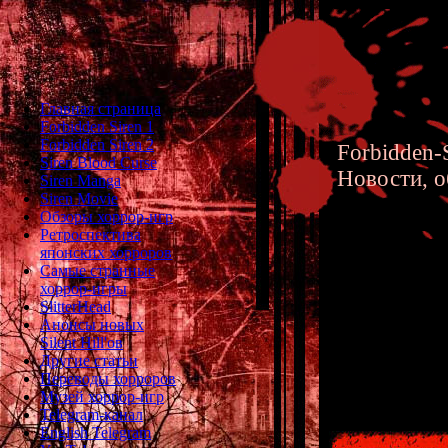
Главная страница
Forbidden Siren 1
Forbidden Siren 2
Forbidden-S
Siren Blood Curse
Новости, о
Siren Manga
Siren Movie
Обзоры хоррор-игр
Ретроспектива
японских хорроров
Самые странные
хоррор-игры
SIREN B
SlitterHead
Анонсы новых
Music f
Silent Hill'ов
Другие статьи
Переводы хорроров
Музей хоррор-игр
Telegram-канал
English Telegram