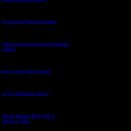
[12.03.2026] (14)
Релиз Fatal Frame 2 Remake
[04.03.2026] (8)
Обновление разделов о Forbidden
SIREN
[13.02.2026] (20)
Всё о Silent Hill Townfall
[10.02.2026] (1)
20 лет Forbidden Siren 2
[23.01.2026] (14)
Обзор фильма RETURN to
SILENT HILL