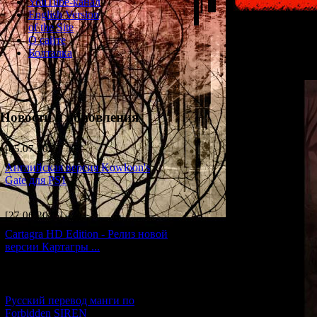
YouTube-канал
English Version
of the Site
О сайте
Болталка
Новости и обновления
[05.07.2026] (7)
Английская версия Kowloon's
Gate для PS1
[27.06.2026] (4)
Cartagra HD Edition - Релиз новой
версии Картагры ...
[21.06.2026] (6)
Русский перевод манги по
Forbidden SIREN