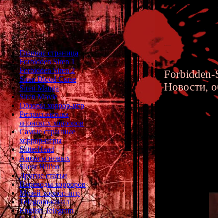
Главная страница
Forbidden Siren 1
Forbidden Siren 2
Forbidden-S
Siren Blood Curse
Новости, о
Siren Manga
Siren Movie
Обзоры хоррор-игр
Ретроспектива
японских хорроров
Самые странные
хоррор-игры
Siren Ma
SlitterHead
Анонсы новых
and Exp
Silent Hill'ов
Другие статьи
Переводы хорроров
Музей хоррор-игр
Telegram-канал
English Telegram