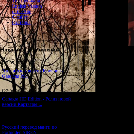
YouTube-канал
English Version
of the Site
О сайте
Болталка
Новости и обновления
[05.07.2026] (7)
Английская версия Kowloon's
Gate для PS1
g
[27.06.2026] (4)
war
w
Cartagra HD Edition - Релиз новой
версии Картагры ...
[21.06.2026] (6)
Русский перевод манги по
Forbidden SIREN