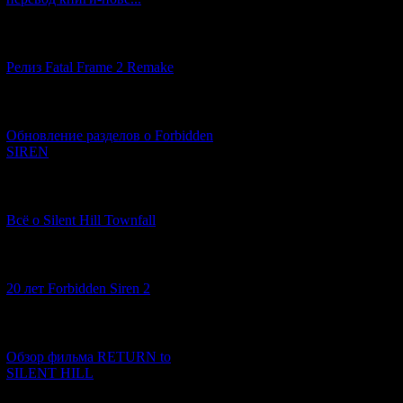
"
uyamai ~ tamau
[12.03.2026] (14)
ago (684 AD). This 
Релиз Fatal Frame 2 Remake
"
gururi ya
" - "spi
[04.03.2026] (8)
"
mittsu no go-shi
Обновление разделов о Forbidden
and death, first, 
SIREN
"
warera ~ batsu 
(eating a young go
[13.02.2026] (20)
"
warera ~ tamau
Всё о Silent Hill Townfall
"
on-aruji ~ tama
[10.02.2026] (1)
(the Underworld)"
Meaning of the ch
20 лет Forbidden Siren 2
"
hottero ~ sonna
"
[23.01.2026] (14)
"
gururi ya
" - the 
Обзор фильма RETURN to
SILENT HILL
"
kiri to ~ renzo
" 