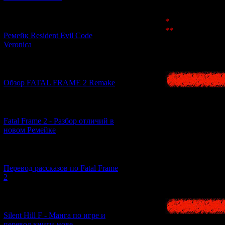
*
This part was cut
[07.06.2026] (2)
**
The chorus sect
Ремейк Resident Evil Code
knowledge from fo
Veronica
Japanese people, an
[19.04.2026] (28)
Обзор FATAL FRAME 2 Remake
[10.04.2026] (19)
Fatal Frame 2 - Разбор отличий в
and be
новом Ремейке
[03.04.2026] (4)
Перевод рассказов по Fatal Frame
2
[29.03.2026] (10)
Silent Hill F - Манга по игре и
перевод книги-нове...