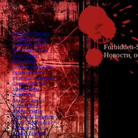
Главная страница
Forbidden Siren 1
Forbidden Siren 2
Forbidden-S
Siren Blood Curse
Новости, о
Siren Manga
Siren Movie
Обзоры хоррор-игр
Ретроспектива
японских хорроров
Самые странные
хоррор-игры
Siren 2 
SlitterHead
Анонсы новых
Silent Hill'ов
Другие статьи
Переводы хорроров
Methods of 
Музей хоррор-игр
Telegram-канал
English Telegram