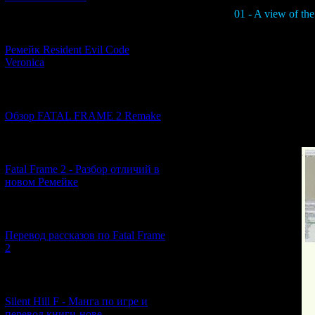
01 - A view of the
[07.06.2026] (2)
Ремейк Resident Evil Code
Veronica
Also, with regar
multiple character
used to give a dis
[19.04.2026] (28)
allowed them to ef
Обзор FATAL FRAME 2 Remake
[10.04.2026] (19)
Fatal Frame 2 - Разбор отличий в
новом Ремейке
[03.04.2026] (4)
Перевод рассказов по Fatal Frame
2
[29.03.2026] (10)
Silent Hill F - Манга по игре и
перевод книги-нове...