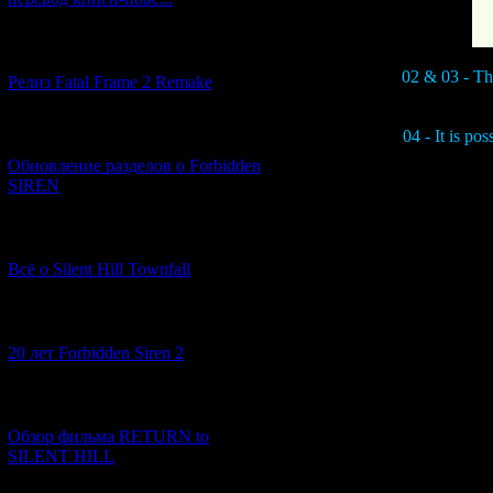
[12.03.2026] (14)
02 & 03 - The
Релиз Fatal Frame 2 Remake
04 - It is po
[04.03.2026] (8)
Обновление разделов о Forbidden
SIREN
Furthermore, the 
more dramatic is n
2's "camera swit
[13.02.2026] (20)
angles and continu
Всё о Silent Hill Townfall
be mana
The facial express
[10.02.2026] (1)
22 cuts for "basic
20 лет Forbidden Siren 2
cuts each), for 
expressing the irr
face of the 3D 
[23.01.2026] (14)
Обзор фильма RETURN to
SILENT HILL