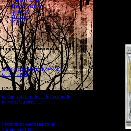
YouTube-канал
As has already bee
English Version
from this there we
of the Site
facial animatio
О сайте
manage each leve
Болталка
used. Depending
between more
Новости и обновления
[05.07.2026] (7)
Английская версия Kowloon's
Gate для PS1
[27.06.2026] (4)
Cartagra HD Edition - Релиз новой
версии Картагры ...
[21.06.2026] (6)
Русский перевод манги по
Forbidden SIREN