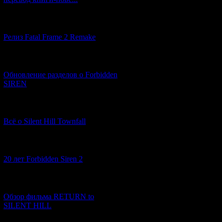
still goes along 
different kinds of
[12.03.2026] (14)
Релиз Fatal Frame 2 Remake
[04.03.2026] (8)
Обновление разделов о Forbidden
SIREN
[13.02.2026] (20)
Всё о Silent Hill Townfall
[10.02.2026] (1)
20 лет Forbidden Siren 2
[23.01.2026] (14)
Обзор фильма RETURN to
SILENT HILL