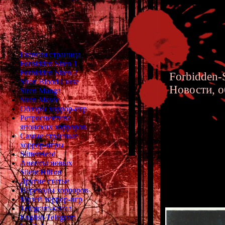
Главная страница
Forbidden Siren 1
Forbidden Siren 2
Forbidden-S
Siren Blood Curse
Новости, о
Siren Manga
Siren Movie
Обзоры хоррор-игр
Ретроспектива
японских хорроров
Самые странные
хоррор-игры
Siren 2 
SlitterHead
Анонсы новых
the 3D g
Silent Hill'ов
Другие статьи
Переводы хорроров
Музей хоррор-игр
Telegram-канал
English Telegram