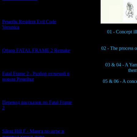
[07.06.2026] (2)
Ремейк Resident Evil Code
Veronica
01 - Concept ill
[19.04.2026] (28)
02 - The process o
Обзор FATAL FRAME 2 Remake
03 & 04 - A Yami
[10.04.2026] (19)
them
Fatal Frame 2 - Разбор отличий в
новом Ремейке
05 & 06 - A conce
[03.04.2026] (4)
Перевод рассказов по Fatal Frame
Yamibito and Mothe
2
beings that no one
notes allow you to
have been experime
[29.03.2026] (10)
of the page (01) w
but you can see ho
Silent Hill F - Манга по игре и
a variety of patte
перевод книги-нове...