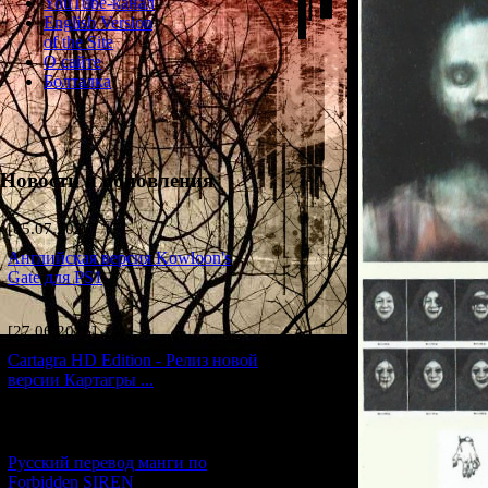
YouTube-канал
English Version
of the Site
О сайте
Болталка
Новости и обновления
[05.07.2026] (7)
Английская версия Kowloon's
Gate для PS1
[27.06.2026] (4)
Cartagra HD Edition - Релиз новой
версии Картагры ...
[21.06.2026] (6)
Русский перевод манги по
Forbidden SIREN