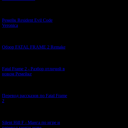
3) Официальный 
вдохновения для
[07.06.2026] (2)
Ремейк Resident Evil Code
-- Роберт МакКам
Veronica
техасский город 
другим. И прише
никому сбежать,
[19.04.2026] (32)
местных жителей
Обзор FATAL FRAME 2 Remake
"ином мире".
-- Фильм Джона
[10.04.2026] (19)
повествует о неб
расправа над ни 
Fatal Frame 2 - Разбор отличий в
По ночам призрак
новом Ремейке
чего он боится -
фильма, когда гл
[03.04.2026] (4)
-- Фильм "THE G
Перевод рассказов по Fatal Frame
которая с помощ
2
загадочном убий
Киётой, которую
судя по имеющей
[29.03.2026] (10)
снимать именно 
Silent Hill F - Манга по игре и
перевод книги-нове...