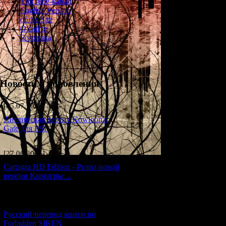
YouTube-канал
English Version
Forbidden SIREN 
of the Site
максимальное вни
О сайте
игру различные 
Болталка
интересные моме
таким моментам 
информация по В
разработчиков, 
наблюдениями, на
Новости и обновления
[05.07.2026] (6)
Английская версия Kowloon's
6.1
Gate для PS1
1) Согласно ком
[27.06.2026] (4)
фольклера в кач
японской хоррор
Cartagra HD Edition - Релиз новой
Например, идея 
версии Картагры ...
поверий, во мно
Жизни").
[21.06.2026] (6)
2) Как признаетс
Русский перевод манги по
игры пришла из 
Forbidden SIREN