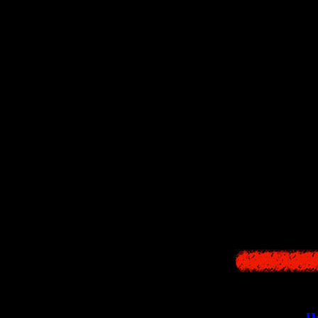
женщины, говорящ
фактически спос
похоже на ситуа
-- Однажды в Сай
исчезло пассажир
аналогия с судьб
-- Во второй част
похожую на нее д
человеческой. Н
-- Члены религи
должна пробудит
мы тоже встреча
>>
Ч