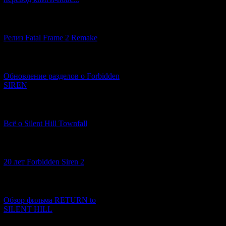
-- Книга "BODY 
том, что на зем
иного человека, 
[12.03.2026] (14)
обществе. Весьм
Релиз Fatal Frame 2 Remake
-- "DAGON" ("да
"Дагон" и "Тень 
[04.03.2026] (8)
кораблекрушения
Обновление разделов о Forbidden
богу моря Дагон
SIREN
видимости, данн
приморской дере
[13.02.2026] (20)
4) Идеи присутс
шумеро-аккадско
Всё о Silent Hill Townfall
Например, прооб
на царице иного
[10.02.2026] (1)
"русалках", иде
башней отсылает
20 лет Forbidden Siren 2
иное как божеств
5) Учитывая инф
[23.01.2026] (14)
"иного мира", по
Обзор фильма RETURN to
жуткие существа,
SILENT HILL
творчества Лавкр
Время там течет 