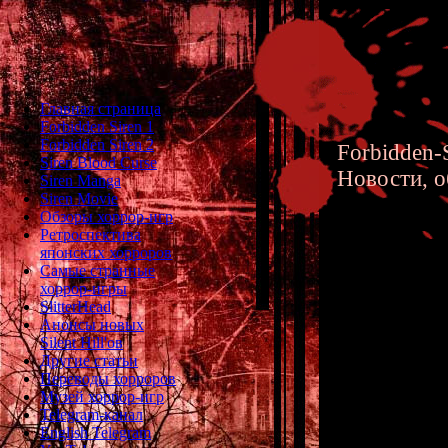
Главная страница
Forbidden Siren 1
Forbidden Siren 2
Forbidden-S
Siren Blood Curse
Новости, о
Siren Manga
Siren Movie
Обзоры хоррор-игр
Ретроспектива
японских хорроров
Самые странные
хоррор-игры
Анализ 
SlitterHead
Анонсы новых
Наблюде
Silent Hill'ов
Другие статьи
Вдохнов
Переводы хорроров
Музей хоррор-игр
Telegram-канал
English Telegram