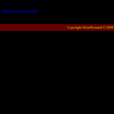
[06.01.2026] (11)
Новости о Silent Hill
Copyright SilentPyramid © 2008 