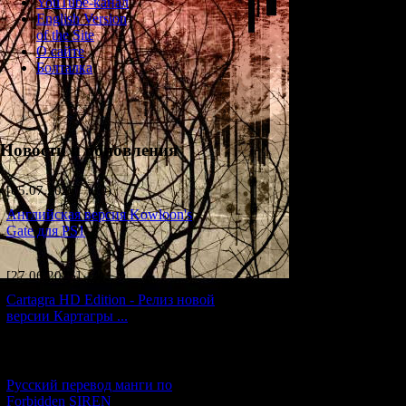
YouTube-канал
English Version
1) Журналы "Kast
of the Site
игры (хотя там н
О сайте
Болталка
2) Омихито Таке
FS1 - там мы мог
3) Момент, когд
первой части), н
Новости и обновления
что она - Шибито
аналогичный моме
[05.07.2026] (10)
нему, но когда ч
Шибито. Да и сам
Английская версия Kowloon's
Gate для PS1
4) Музыка, котор
игры. Да и само 
[27.06.2026] (4)
5) В рекламе "Tu
Cartagra HD Edition - Релиз новой
первой части For
версии Картагры ...
6) Радио, которо
дождях в округе 
[21.06.2026] (6)
несколько минут 
Русский перевод манги по
Forbidden SIREN
7) Кроме того, 