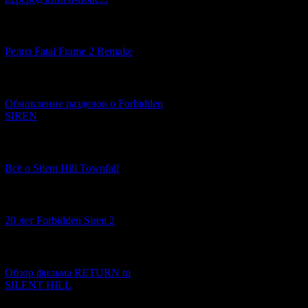
[12.03.2026] (14)
Релиз Fatal Frame 2 Remake
[04.03.2026] (8)
Обновление разделов о Forbidden
SIREN
[13.02.2026] (20)
Всё о Silent Hill Townfall
[10.02.2026] (1)
20 лет Forbidden Siren 2
[23.01.2026] (14)
Обзор фильма RETURN to
SILENT HILL