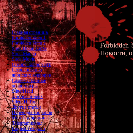
Главная страница
Forbidden Siren 1
Forbidden Siren 2
Forbidden-S
Siren Blood Curse
Новости, о
Siren Manga
Siren Movie
Обзоры хоррор-игр
Ретроспектива
японских хорроров
Самые странные
хоррор-игры
Анализ 
SlitterHead
Анонсы новых
Отсылки
Silent Hill'ов
Другие статьи
Переводы хорроров
Музей хоррор-игр
Telegram-канал
6.
English Telegram