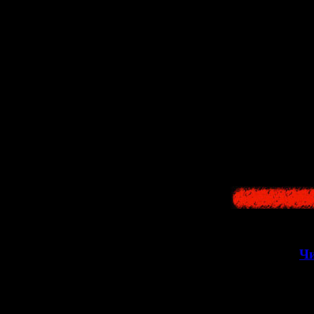
4)
24:45
: (прим:
всех архивных ф
миры смешиваютс
Как можно догада
а следовательно,
Кифуне не родили
которую мы знали
возможно, теперь
потери, найти сво
>>
Чи