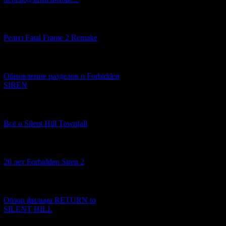
подземный мир. 
жуткое существо
этой жертве проб
[12.03.2026] (14)
почему лицо "Ма
этим жутким под
Релиз Fatal Frame 2 Remake
искать ответы на
(которую он снов
[04.03.2026] (8)
Если ранее в Сод
Обновление разделов о Forbidden
квартире принадл
SIREN
постепенно начин
увидеть Рюко? Н
кошмар, в которы
[13.02.2026] (20)
выжить в этом с
Всё о Silent Hill Townfall
1)
15:31
: Раздел
[10.02.2026] (1)
отправляется на 
20 лет Forbidden Siren 2
девушку, которую
испытывает стран
Но прежде чем Со
[23.01.2026] (14)
держаться в оди
именно тем факто
Обзор фильма RETURN to
призванный наме
SILENT HILL