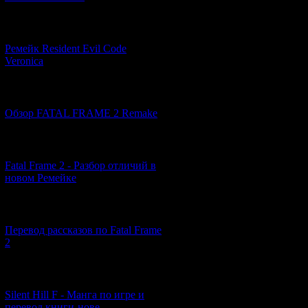
происшествия - в
соседи наверняк
[07.06.2026] (2)
звонка Акико Ки
опасности... Реш
Ремейк Resident Evil Code
происшедшем, Сод
Veronica
сих пор он не мо
Рюко, то кого он
[19.04.2026] (28)
В итоге оказалос
Обзор FATAL FRAME 2 Remake
ее гаданиям, раз
выбора у Содзи, у
Киётой они отпра
[10.04.2026] (19)
попадает во вне
Fatal Frame 2 - Разбор отличий в
берег Ямидзимы.
новом Ремейке
После того, как 
Содзи некоторое 
[03.04.2026] (4)
леса (а что если
Перевод рассказов по Fatal Frame
гурманских похо
2
свою собаку-пов
незнакомце Содз
детский восторг
[29.03.2026] (10)
добродушный Сод
Silent Hill F - Манга по игре и
итоге приходят 
перевод книги-нове...