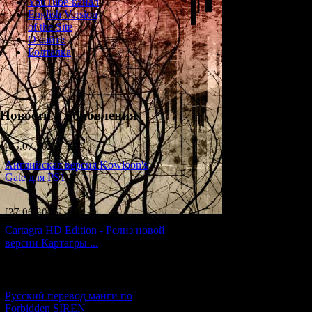
YouTube-канал
5-8. Содзи А
English Version
of the Site
Возраст
: 24 года
О сайте
Болталка
Профессия
: без
Профиль
: Несмо
уличного хулига
скорее большого 
Новости и обновления
поэтому он посто
[05.07.2026] (11)
Так или иначе, в
квартире с Рюко 
Английская версия Kowloon's
Содзи не было де
Gate для PS1
квартиру вместе)
совершенно разн
друге поддержку,
[27.06.2026] (4)
взаимоотношения
Cartagra HD Edition - Релиз новой
друг в друге.
версии Картагры ...
31 июля Содзи, в
мере ему показал
[21.06.2026] (6)
же было его удив
Русский перевод манги по
луже крови тело 
Forbidden SIREN
Вскоре приехала 