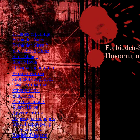
Главная страница
Forbidden Siren 1
Forbidden Siren 2
Forbidden-S
Siren Blood Curse
Новости, о
Siren Manga
Siren Movie
Обзоры хоррор-игр
Ретроспектива
японских хорроров
Самые странные
хоррор-игры
Анализ 
SlitterHead
Анонсы новых
Истории
Silent Hill'ов
Другие статьи
Abe)
Переводы хорроров
Музей хоррор-игр
Telegram-канал
English Telegram