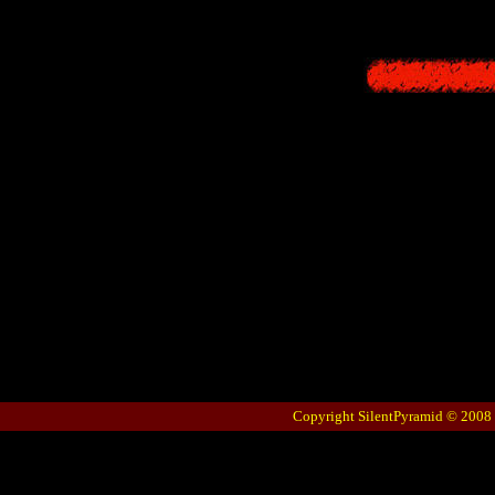
Copyright SilentPyramid © 2008 