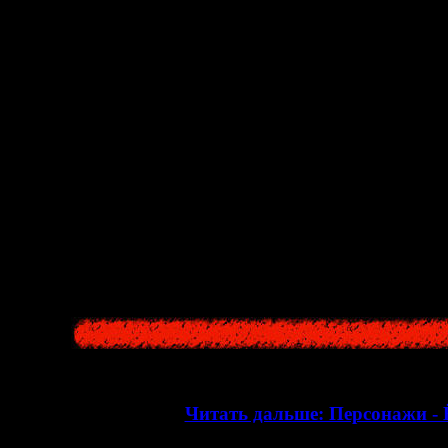
 говорит, что теперь наконец-то сможет очнуться от этого кошма
тьем, жаждал окончить кошмар, искал смерти... и, наконец, нашел
ящий кошмар лишь только начинается...
браза Такеаки Мисавы)
: Мисава-сан представляет собой человек
а он принял участие в спасательной операции в деревни Хануда,
шихся в его собственной голове, и даже таблетки не могли спасти
такую кару -- просто спас маленькую девочку, но и одного соп
ра. Да и вообще, желание помочь кому-либо всегда приносило М
я, а, вызволив Ичико из лап Ямибито, лишь заработал пулю в сп
думаться, стоит ли вообще помогать кому-то в этом мире... Впро
мереть. Кстати, примечательно, что в какой-то степени этот пе
ы - как в плане поведения, так и своей судьбой.
>>
Читать дальше: Персонажи -