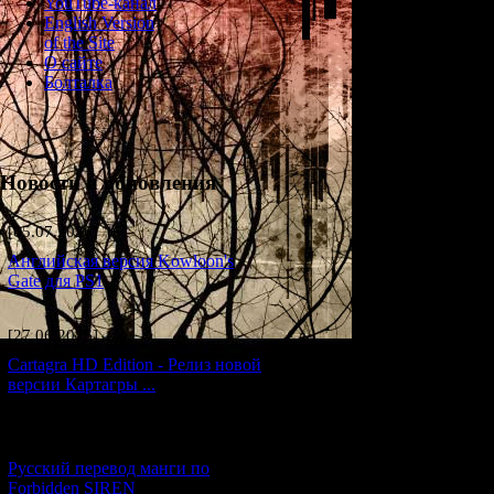
YouTube-канал
Возраст
: 38 лет
English Version
of the Site
Профессия
: Май
О сайте
Болталка
Профиль
: Два г
единственную вы
что на первый вз
соприкоснулся с 
тянущимися из з
Новости и обновления
кошмарах, потому
еще пытался сох
[05.07.2026] (6)
иногда он вдруг
предметах (в т.ч
Английская версия Kowloon's
пожирало его рас
Gate для PS1
Итак, однажды, 
месту военных у
[27.06.2026] (4)
вынужденную пос
Cartagra HD Edition - Релиз новой
версии Картагры ...
1) -
02:24
: экстре
Хироши Окита по
[21.06.2026] (6)
хладнокровие и 
Русский перевод манги по
парк развлечени
Forbidden SIREN