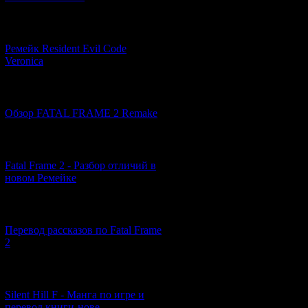
2) -
01:59
: тем не
[07.06.2026] (2)
сержант Окита ум
превратившегося
Ремейк Resident Evil Code
обезумевшего от 
Veronica
застрелить став
[19.04.2026] (28)
3) -
00:01
: Блужда
Обзор FATAL FRAME 2 Remake
та в страхе пряч
подозревать нела
[10.04.2026] (19)
Fatal Frame 2 - Разбор отличий в
4)
01:09
: Мисава
новом Ремейке
параноидальное с
за винтовку, и в
[03.04.2026] (4)
Перевод рассказов по Fatal Frame
5)
02:35
: После 
2
это время Ёрито 
Мисава лишь пред
закончится, а он
[29.03.2026] (10)
показаться по м
Silent Hill F - Манга по игре и
границу между с
перевод книги-нове...
майора, как он з