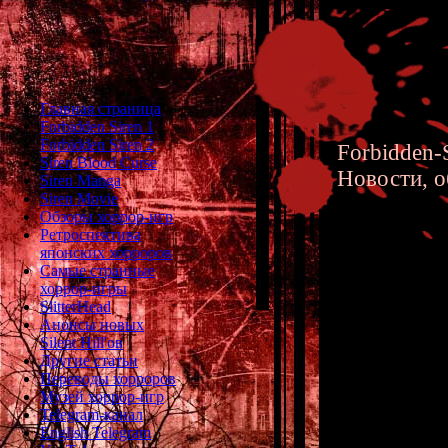
Главная страница
Forbidden Siren 1
Forbidden Siren 2
Forbidden-S
Siren Blood Curse
Новости, о
Siren Manga
Siren Movie
Обзоры хоррор-игр
Ретроспектива
японских хорроров
Самые странные
хоррор-игры
Анализ 
SlitterHead
Анонсы новых
Мисава 
Silent Hill'ов
Другие статьи
Переводы хорроров
Музей хоррор-игр
Telegram-канал
5-9. Такеаки
English Telegram