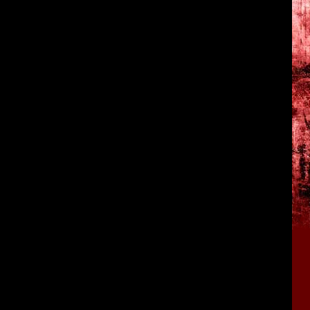
а территории деревни Хануда, когда ему удалось спасти
ькую девочку по имени Харуми Ёмода. Но, несмотря на то,
нил всю жизнь военного, ибо в тот день Мисава-сан впервые
ать страшные видения с многочисленными руками,
 преследовала военного (возможно, он видел Харуми в
дой и проклятьем). Несмотря на то, что Такеаки Мисава все
и даже выигрывал спортивные соревнования по стрельбе,
 рисовать изображения черных рук на первых попавшихся
 что-то поселилось в подсознании майора и день за днем
 и Хироши Окитой летели на вертолете к назначенному
 радиопередатчики отказали и им пришлось сделать
игателя, вертолет был полностью разбит, а сержант
ито сразу же впал в панику, Такеаки пытается сохранять
 ближайшее людное место -- расположенный поблизости