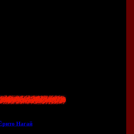
ра. И впрямь, пожалуй, все это время Такеаки Мисава,
. Но он еще не знал, что для тех, кто умирает на острове
а, у которого ничего не осталось в этой жизни. С того
 вся его жизнь пошла наперекосяк - военный стал жертвой
 его от этого проклятья. Казалось бы, он ничего не сделал,
рикосновения с проклятьем деревни Хануда было достаточно
исаве только проблемы - спасая жизнь Харуми, он стал
ину от собственного напарника, которого не раз выручал
чем, в глубине души Мисава сам искал путь очнуться от
рсонаж немного напоминает охотника Акиру Шимуру из
 Ёрито Нагай
<<