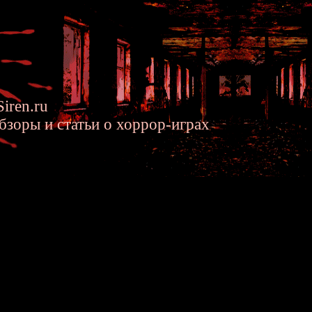
iren.ru
бзоры и статьи о хоррор-играх
сюжета Forbidden Siren 2 - Ис
(Takeaki Misawa)
 Мисава