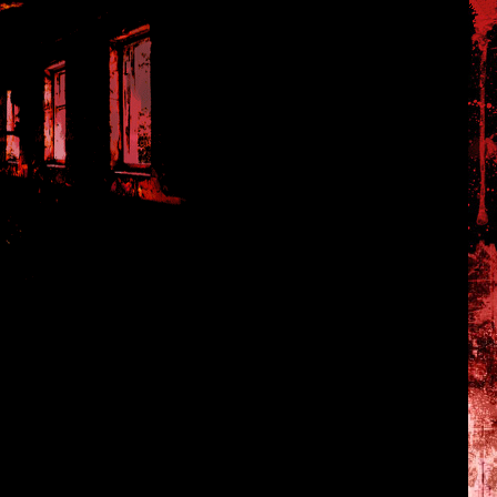
тории персонажей - Такеаки