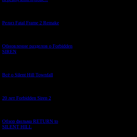
[12.03.2026] (14)
6)
03:00
: Посред
лицу, вдруг появ
Релиз Fatal Frame 2 Remake
только что спасе
понимает истинно
[04.03.2026] (8)
гражданских лиц.
Обновление разделов о Forbidden
SIREN
7)
04:42
: Под во
начинает все бол
воззваниям к Ёр
[13.02.2026] (20)
беспощадным вр
Всё о Silent Hill Townfall
8)
13:00
: Глядя в
[10.02.2026] (1)
протянуть, но в
20 лет Forbidden Siren 2
спасти от Ямибит
об этом пожалеть.
[23.01.2026] (14)
9)
14:00
: Майор 
Обзор фильма RETURN to
наставляет на не
SILENT HILL
сослуживец сошел