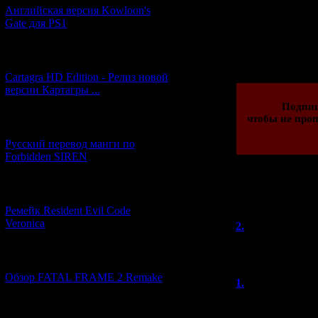
Английская версия Kowloon's
Gate для PS1
Просмотров: 176
01.05.2010 | Рейти
[27.06.2026] (4)
Cartagra HD Edition - Релиз новой
версии Картагры ...
Подпи
чтобы не проп
[21.06.2026] (6)
Русский перевод манги по
Forbidden SIREN
[07.06.2026] (2)
Всего комментар
Ремейк Resident Evil Code
Порядок
Veronica
2.
прикуписх
седьмую арку ни
[19.04.2026] (28)
Обзор FATAL FRAME 2 Remake
1.
Anon
(01
Здорово. А вот 
[10.04.2026] (19)