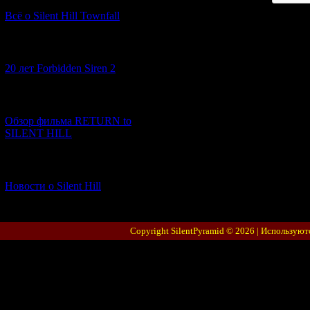
Всё о Silent Hill Townfall
[10.02.2026] (1)
20 лет Forbidden Siren 2
[23.01.2026] (14)
Обзор фильма RETURN to
SILENT HILL
[06.01.2026] (11)
Новости о Silent Hill
Copyright SilentPyramid © 2026 |
Используют