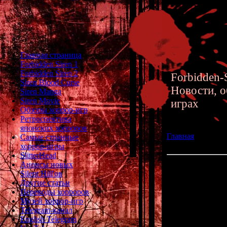
Главная страница
Forbidden Siren 1
Forbidden Siren 2
Forbidden-S
Siren Blood Curse
Новости, о
Siren Manga
Siren Movie
играх
Обзоры хоррор-игр
Ретроспектива
японских хорроров
Главная
»» 01.05
Самые странные
английском язык
хоррор-игры
SlitterHead
Анонсы новых
Шестая арка Хи
Silent Hill'ов
Другие статьи
Шестая арка
H
Переводы хорроров
Музей хоррор-игр
Telegram-канал
English Telegram