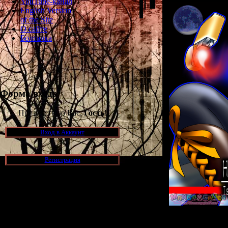
YouTube-канал
English Version
of the Site
О сайте
Болталка
Форма входа
Приветствую Вас,
Гость
!
Вход в Аккаунт
Регистрация
Новости и обновления
А тем времене
[05.07.2026] (6)