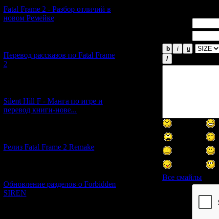
Fatal Frame 2 - Разбор отличий в
новом Ремейке
Имя *:
Email *:
[03.04.2026] (4)
Перевод рассказов по Fatal Frame
2
[29.03.2026] (10)
Silent Hill F - Манга по игре и
перевод книги-нове...
[12.03.2026] (14)
Релиз Fatal Frame 2 Remake
[04.03.2026] (8)
Все смайлы
Обновление разделов о Forbidden
SIREN
Код *:
[13.02.2026] (20)