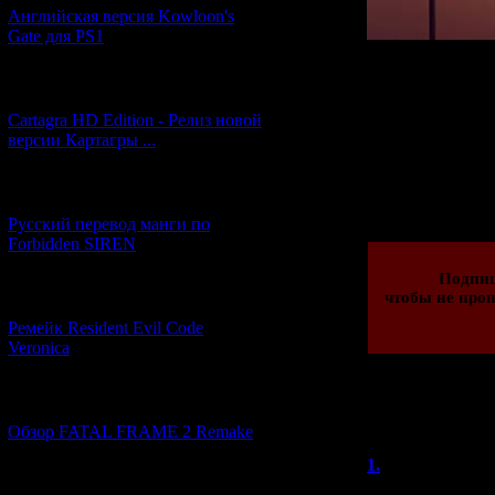
Английская версия Kowloon's
Gate для PS1
P.S.
: в английс
[27.06.2026] (4)
блокнотом могу
игрой
Cartagra HD Edition - Релиз новой
версии Картагры ...
Просмотров: 248
[21.06.2026] (6)
09.07.2011 | Рейти
Русский перевод манги по
Forbidden SIREN
Подпи
чтобы не проп
[07.06.2026] (2)
Ремейк Resident Evil Code
Veronica
[19.04.2026] (29)
Всего комментар
Обзор FATAL FRAME 2 Remake
Порядок
1.
Valik
(15
[10.04.2026] (19)