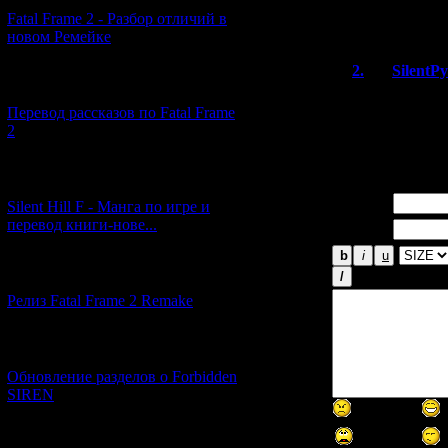
А известно нас
Fatal Frame 2 - Разбор отличий в
Cartagra на сюже
новом Ремейке
2.
SilentP
[03.04.2026] (4)
Некоторые пе
Перевод рассказов по Fatal Frame
KnS. Сами по
2
непосредстве
[29.03.2026] (10)
Имя *:
Silent Hill F - Манга по игре и
перевод книги-нове...
Email *:
[12.03.2026] (14)
Релиз Fatal Frame 2 Remake
[04.03.2026] (8)
Обновление разделов о Forbidden
SIREN
[13.02.2026] (20)