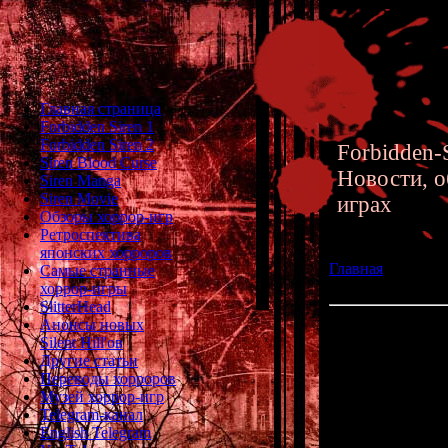
Главная страница
Forbidden Siren 1
Forbidden Siren 2
Forbidden-S
Siren Blood Curse
Новости, о
Siren Manga
Siren Movie
играх
Обзоры хоррор-игр
Ретроспектива
японских хорроров
Главная
»» 09.07
Самые странные
Shoujo - новой иг
хоррор-игры
SlitterHead
Анонсы новых
Релиз английской
Silent Hill'ов
создателей Carta
Другие статьи
Переводы хорроров
Двухлетняя эпо
Музей хоррор-игр
то подошл
Telegram-канал
англоя
English Telegram