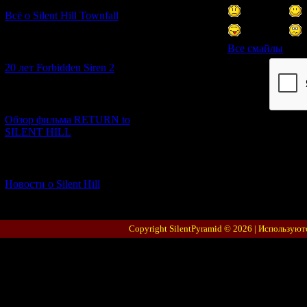
Всё о Silent Hill Townfall
Все смайлы
[10.02.2026] (1)
20 лет Forbidden Siren 2
Код *:
[23.01.2026] (14)
Обзор фильма RETURN to
SILENT HILL
[06.01.2026] (11)
Новости о Silent Hill
Copyright SilentPyramid © 2026 |
Используют