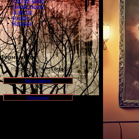
YouTube-канал
English Version
of the Site
О сайте
Болталка
Форма входа
Приветствую Вас,
Гость
!
Вход в Аккаунт
Регистрация
Новости и обновления
[05.07.2026] (11)