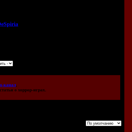
ий язык
. Он выполнен в формате видеопрохождения с
водом велась почти год.
eSpiria
<<
нный английский патч для
DeSpiria
.
m-канал
,
статьи о хоррор-играх.
Порядок вывода комментариев: