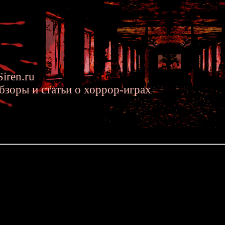
iren.ru
бзоры и статьи о хоррор-играх
.2023 »» DeSpiria - Английский видео-перевод хоррор-игры для S
ийский видео-перевод хоррор-игры для Sega Dreamcast
етители сайта наверняка уже слышали про уникальный психоде
Dreamcast
.
В 2014-м году эта игра заняла почётное 5-е место в наше