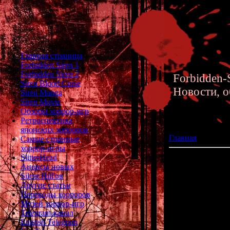
Главная страница
Forbidden Siren 1
Forbidden Siren 2
Forbidden-S
Siren Blood Curse
Новости, о
Siren Manga
Siren Movie
Обзоры хоррор-игр
Ретроспектива
японских хорроров
Главная
»» 03.04
Самые странные
хоррор-игры
SlitterHead
DeSpiria - Англ
Анонсы новых
Silent Hill'ов
Другие статьи
Постоянные пос
Переводы хорроров
Музей хоррор-игр
Telegram-канал
English Telegram