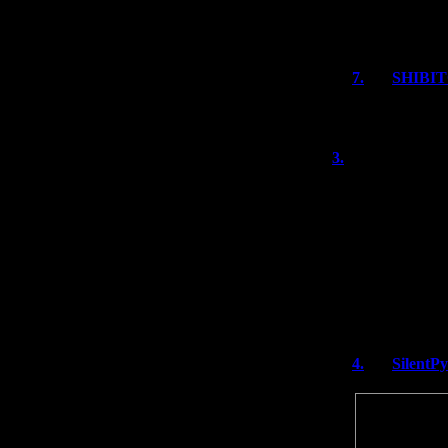
Сейчас больши
Какой уж тут 
7.
SHIBI
Не знал про h
3.
бледная т
Кстати не в пер
Почему-то в мои
"нахватал" как 
штукенции оказ
Что Хеллнайт, ч
must have и все
гораздо меньше 
4.
SilentP
Цитата
Что Хеллнайт
must have и 
замечаешь го