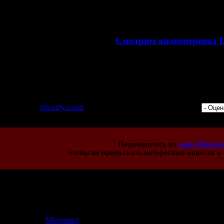
ару недель назад фанаты доделали перевод
ДеСпирии
на
английск
английскими субтитрами, работа над этим пере
>>
Смотрим видеоперевод D
Будем надеяться, что когда-нибудь появится и полноце
3 | Добавил:
SilentPyramid
| Дата: 03.04.2023 | Рейтинг: 5.0/4 |
Подпишитесь на
наш Telegra
чтобы не пропускать интересные новости и 
иев:
13
[
Материал
]
.05.2026 12:27)