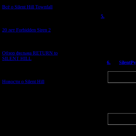
Надеюсь, что 
Всё о Silent Hill Townfall
5.
бледная т
[10.02.2026] (1)
У фобии, как мн
20 лет Forbidden Siren 2
наверное) товар
А так да, в пер
[23.01.2026] (14)
оказалось не сег
Обзор фильма RETURN to
SILENT HILL
6.
SilentP
Цитата
[06.01.2026] (11)
У фобии, как
целом наверн
Новости о Silent Hill
Угу. Я думаю
хардкорные.
Цитата
А так да, в 
оказалось не 