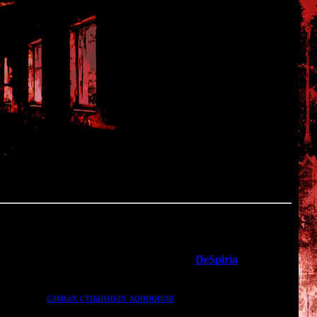
ega Dreamcast
лично-постапокалиптический ужасник "
DeSpiria
" для
Sega
м рейтинге
самых странных хорроров
.