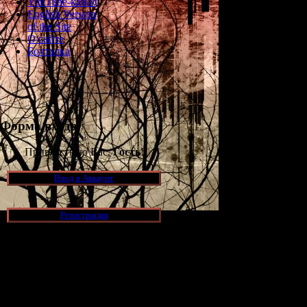
YouTube-канал
English Version
of the Site
О сайте
Болталка
Форма входа
Приветствую Вас,
Гость
!
Вход в Аккаунт
Регистрация
Новости и обновления
[05.07.2026] (10)