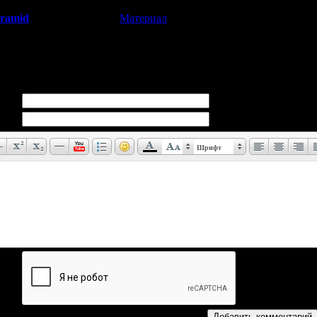
yramid
[
Материал
]
(04.04.2023 00:35)
 HellNight понравился.
плохо продался на Западе - и из-за этого ДеСпирию не стали там
Шрифт