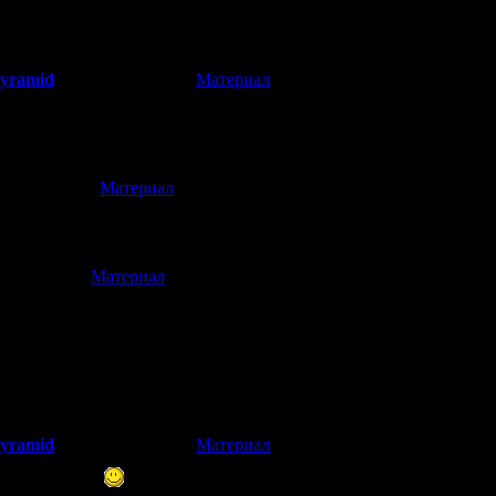
еревод ? где можно взять информацию ?
Pyramid
[
Материал
]
(12.05.2026 11:34)
 полного перевода придётся ждать долго, т.к. в игре много текс
 "e2e4e6e8".
[
Материал
]
.05.2026 08:01)
то перевод будет на русский язык
[
Материал
]
5.2026 08:00)
 ведется работы по переводу, вот цитата с сайта "ознакомительн
ны неточности и опечатки, отсутствуют знаки препинания,
перевод некоторых мест и т.д. качаем на свой страх и риск
 vga если приставка подключена через hdmi конвертер возможен 
Pyramid
[
Материал
]
(12.05.2026 11:23)
ошая новость
Напишу об этом в нашем телеграм-канале.