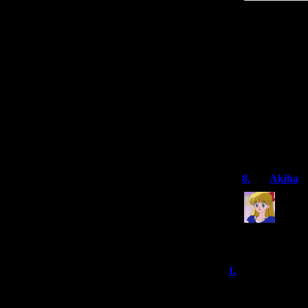
Смотря каки
В Японии это
В США почти 
денег, чтобы
А в России л
Демонофобия,
8.
Akiha
Ну так
больше
начина
связанное с 
1.
бледная т
Hellnight прохо