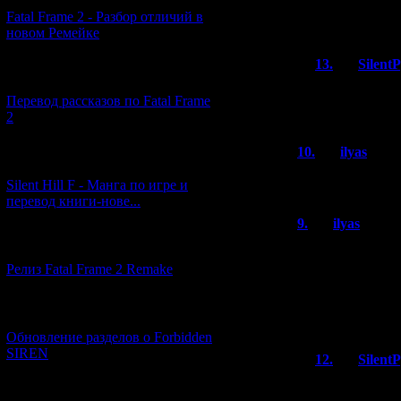
Fatal Frame 2 - Разбор отличий в
А когда будет п
новом Ремейке
13.
Silent
[03.04.2026] (4)
Скорее всего
Перевод рассказов по Fatal Frame
него никнейм
2
10.
ilyas
(01
[29.03.2026] (10)
Забыл указать ч
Silent Hill F - Манга по игре и
перевод книги-нове...
9.
ilyas
(01.0
[12.03.2026] (14)
В данный момент
локации, возмож
Релиз Fatal Frame 2 Remake
некорректный в 
игра не умеет в
трекере
[04.03.2026] (8)
Обновление разделов о Forbidden
SIREN
12.
Silent
Спасибо, хор
[13.02.2026] (20)