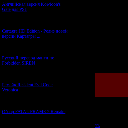
Так вот - п
Английская версия Kowloon's
Gate для PS1
[27.06.2026] (4)
Cartagra HD Edition - Релиз новой
версии Картагры ...
[21.06.2026] (6)
Русский перевод манги по
Просмотров: 426
Forbidden SIREN
[07.06.2026] (2)
Ремейк Resident Evil Code
Veronica
[19.04.2026] (30)
Обзор FATAL FRAME 2 Remake
Всего комментар
11.
Tails
[10.04.2026] (19)
(04