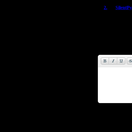
2.
SilentP
Да, мне тоже
Жаль что он 
Имя *:
Email *:
Код *: