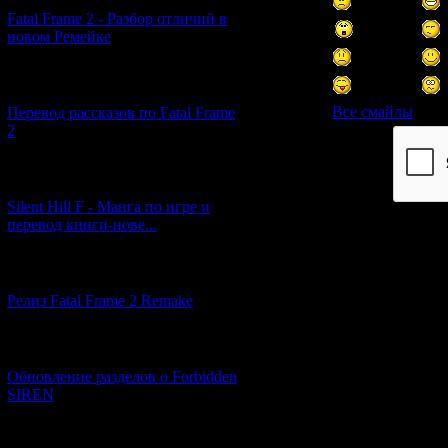
Fatal Frame 2 - Разбор отличий в
новом Ремейке
[03.04.2026] (4)
Все смайлы
Перевод рассказов по Fatal Frame
2
Код *:
[29.03.2026] (10)
Silent Hill F - Манга по игре и
перевод книги-нове...
[12.03.2026] (14)
Релиз Fatal Frame 2 Remake
[04.03.2026] (8)
Обновление разделов о Forbidden
SIREN
[13.02.2026] (20)