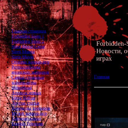
Главная страница
Forbidden Siren 1
Forbidden Siren 2
Forbidden-S
Siren Blood Curse
Новости, о
Siren Manga
Siren Movie
играх
Обзоры хоррор-игр
Ретроспектива
японских хорроров
Главная
»» 19.03
Самые странные
Siren, часть 2
хоррор-игры
SlitterHead
Анонсы новых
Архивные файлы и
Silent Hill'ов
Другие статьи
Дополнен раз
Переводы хорроров
Музей хоррор-игр
Telegram-канал
English Telegram