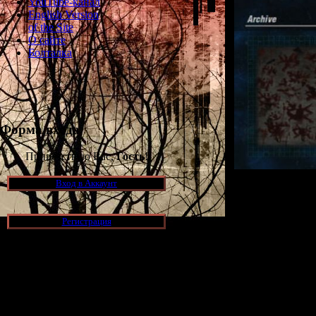
YouTube-канал
English Version
of the Site
О сайте
Болталка
Форма входа
Приветствую Вас,
Гость
!
Вход в Аккаунт
Добавлены ар
Регистрация
Новости и обновления
Просмотров: 137
[05.07.2026] (6)