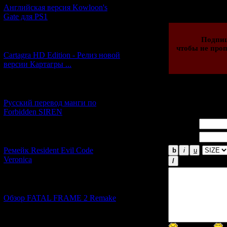
19.03.2014 | Рейти
Английская версия Kowloon's
Gate для PS1
Подпи
[27.06.2026] (4)
чтобы не проп
Cartagra HD Edition - Релиз новой
версии Картагры ...
[21.06.2026] (6)
Русский перевод манги по
Всего комментар
Forbidden SIREN
Имя *:
Email *:
[07.06.2026] (2)
Ремейк Resident Evil Code
Veronica
[19.04.2026] (28)
Обзор FATAL FRAME 2 Remake
[10.04.2026] (19)