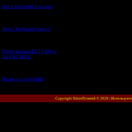
Всё о Silent Hill Townfall
[10.02.2026] (1)
20 лет Forbidden Siren 2
[23.01.2026] (14)
Обзор фильма RETURN to
SILENT HILL
[06.01.2026] (11)
Новости о Silent Hill
Copyright SilentPyramid © 2026 |
Используют