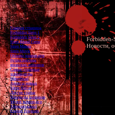
Главная страница
Forbidden Siren 1
Forbidden Siren 2
Forbidden-S
Siren Blood Curse
Новости, о
Siren Manga
Siren Movie
Обзоры хоррор-игр
Ретроспектива
японских хорроров
Самые странные
хоррор-игры
Xenopho
SlitterHead
Анонсы новых
перевод
Silent Hill'ов
Другие статьи
Переводы хорроров
Музей хоррор-игр
Telegram-канал
English Telegram