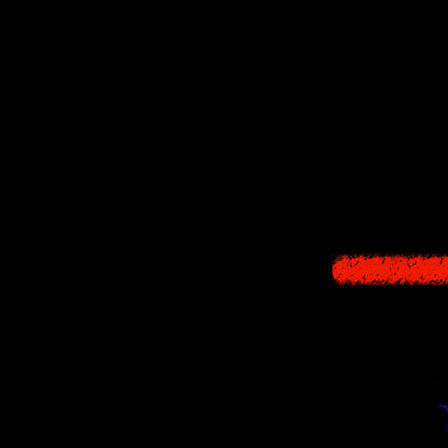
Мама мне стр
Они м