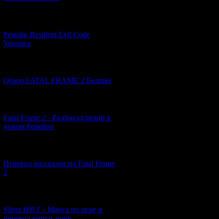
В прошлых ст
(
Demonophobia
[07.06.2026] (2)
Ремейк Resident Evil Code
Veronica
[19.04.2026] (30)
Обзор FATAL FRAME 2 Remake
А на этой
[10.04.2026] (19)
Fatal Frame 2 - Разбор отличий в
новом Ремейке
К ранней версии
персонажах. В 
[03.04.2026] (4)
удалось со
Перевод рассказов по Fatal Frame
2
[29.03.2026] (10)
Тут вы найдёте
Silent Hill F - Манга по игре и
ещё перевод инт
перевод книги-нове...