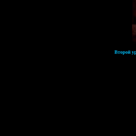
Второй у
В льющейс
Собачка, коше
На верхнем
Чтоб