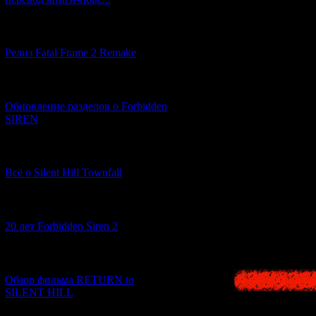
[12.03.2026] (14)
Релиз Fatal Frame 2 Remake
В этом раз
[04.03.2026] (8)
Обновление разделов о Forbidden
SIREN
[13.02.2026] (20)
Всё о Silent Hill Townfall
В японском txt-
описания теп
монстры в "
К
[10.02.2026] (1)
20 лет Forbidden Siren 2
[23.01.2026] (14)
Обзор фильма RETURN to
SILENT HILL