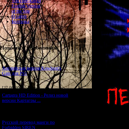
YouTube-канал
English Version
of the Site
О сайте
Болталка
Новости и обновления
[05.07.2026] (11)
Английская версия Kowloon's
Gate для PS1
[27.06.2026] (4)
Cartagra HD Edition - Релиз новой
версии Картагры ...
[21.06.2026] (6)
Русский перевод манги по
Forbidden SIREN