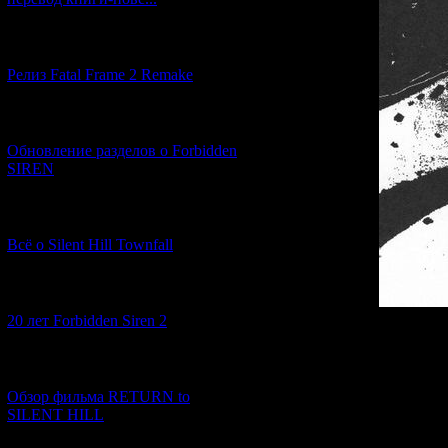
[12.03.2026] (14)
Релиз Fatal Frame 2 Remake
[04.03.2026] (8)
Обновление разделов о Forbidden
SIREN
[13.02.2026] (20)
Всё о Silent Hill Townfall
[10.02.2026] (1)
20 лет Forbidden Siren 2
[23.01.2026] (14)
Обзор фильма RETURN to
SILENT HILL