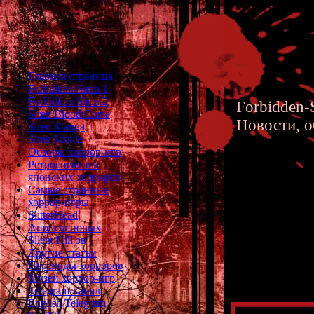
Главная страница
Forbidden Siren 1
Forbidden Siren 2
Forbidden-S
Siren Blood Curse
Новости, о
Siren Manga
Siren Movie
Обзоры хоррор-игр
Ретроспектива
японских хорроров
Самые странные
хоррор-игры
SIREN i
SlitterHead
Анонсы новых
японско
Silent Hill'ов
Другие статьи
Переводы хорроров
Музей хоррор-игр
Telegram-канал
English Telegram