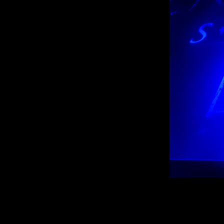
Аттракцион на
нечто вроде