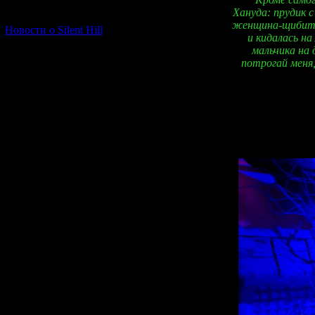
[06.01.2026] (11)
Хануда: прудик с
женщина-щибито.
Новости о Silent Hill
и кидалась на
мальчика на 
потрогай меня