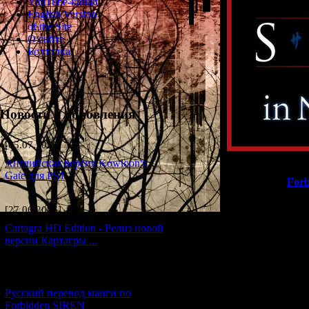
YouTube-канал
English Version
of the Site
О сайте
Болталка
Новости и обновления
[05.07.2026] (7)
Английская версия Kowloon's
Gate для PS1
В этом году
Forb
[27.06.2026] (4)
По такому сл
Cartagra HD Edition - Релиз новой
специальный 
версии Картагры ...
испытать жутк
некоему подо
[21.06.2026] (6)
Русский перевод манги по
Посетительнице
Forbidden SIREN
аттракционов