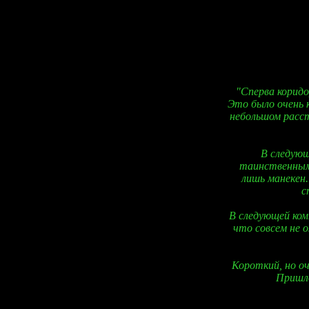
По правилам, л
"Сперва корид
Это было очень к
небольшом рассто
В следующ
таинственным 
лишь манекен.
с
В следующей комн
что совсем не 
Короткий, но о
Пришло