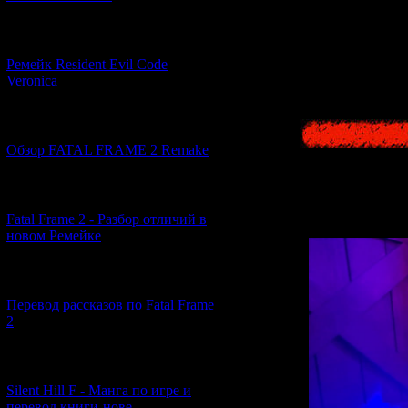
[07.06.2026] (2)
А в качестве бо
Ремейк Resident Evil Code
Veronica
[19.04.2026] (30)
Обзор FATAL FRAME 2 Remake
[10.04.2026] (19)
Fatal Frame 2 - Разбор отличий в
новом Ремейке
[03.04.2026] (4)
Перевод рассказов по Fatal Frame
2
[29.03.2026] (10)
Silent Hill F - Манга по игре и
перевод книги-нове...