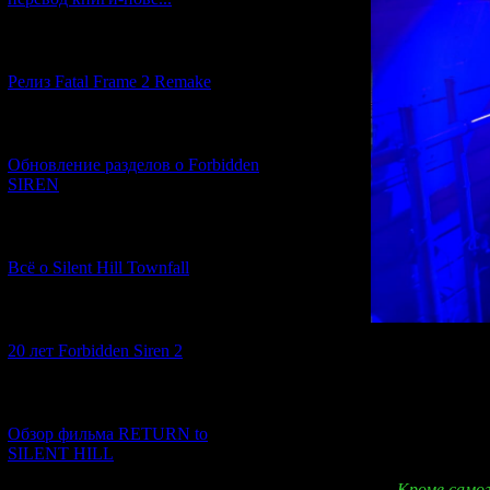
[12.03.2026] (14)
Релиз Fatal Frame 2 Remake
[04.03.2026] (8)
Обновление разделов о Forbidden
SIREN
[13.02.2026] (20)
Всё о Silent Hill Townfall
[10.02.2026] (1)
20 лет Forbidden Siren 2
Часть парка
Na
Хануды
из
For
[23.01.2026] (14)
Обзор фильма RETURN to
SILENT HILL
"
Кроме само