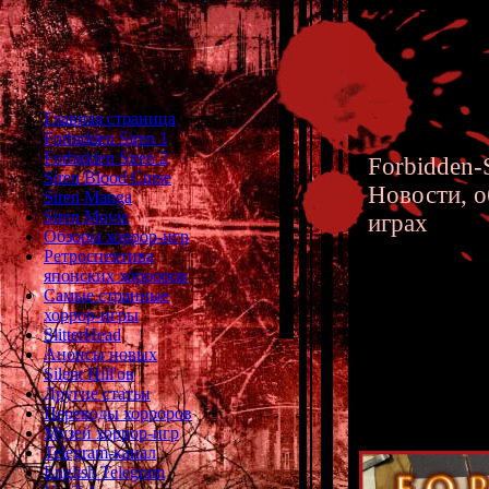
Главная страница
Forbidden Siren 1
Forbidden Siren 2
Forbidden-S
Siren Blood Curse
Новости, о
Siren Manga
Siren Movie
играх
Обзоры хоррор-игр
Ретроспектива
японских хорроров
Самые странные
хоррор-игры
Forbidde
SlitterHead
Анонсы новых
Сюжета 
Silent Hill'ов
Другие статьи
Переводы хорроров
Музей хоррор-игр
Telegram-канал
English Telegram