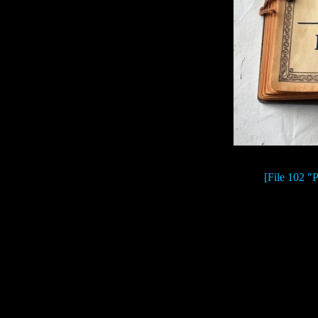
[File 102 "
В этом ветх
Ямидзимы
. А та
людей, с
Но если вы на