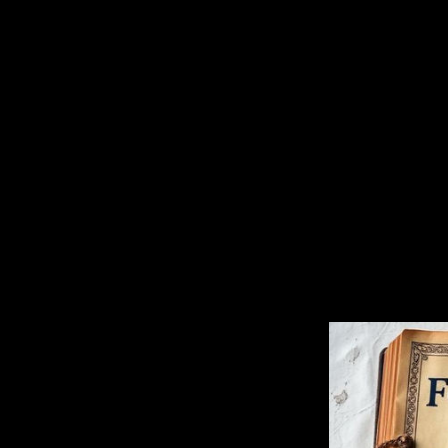
пробужден
Но вы всё равн
Прислушайте
Это вой
Сирены
Когда этот 
становится кро
странные сущ
благог
Но раз уж вы о
остров, я помо