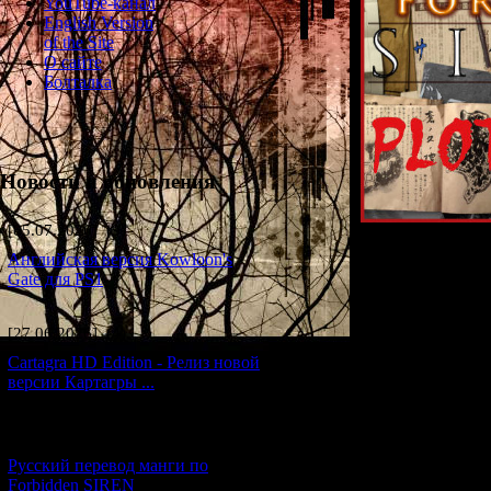
YouTube-канал
English Version
of the Site
О сайте
Болталка
Новости и обновления
[05.07.2026] (9)
Английская версия Kowloon's
Gate для PS1
[27.06.2026] (4)
Forbidden Si
Cartagra HD Edition - Релиз новой
версии Картагры ...
"
Запретная С
частей
Silent H
интересных
[21.06.2026] (6)
разработчикам в
Русский перевод манги по
атмосферой и
Forbidden SIREN