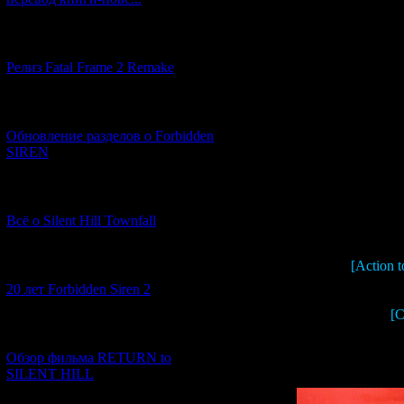
В этой книге мо
подробную и
[12.03.2026] (14)
мифологии и тр
Релиз Fatal Frame 2 Remake
о монстрах 
психологически
также о 
[04.03.2026] (8)
Надеюсь, этот а
Обновление разделов о Forbidden
Forbidden Si
SIREN
разрабо
[13.02.2026] (20)
Итак, вы гот
Всё о Silent Hill Townfall
[Action t
[10.02.2026] (1)
20 лет Forbidden Siren 2
[C
[23.01.2026] (14)
Обзор фильма RETURN to
SILENT HILL