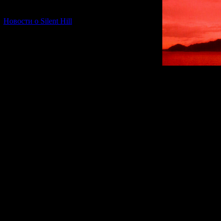
[06.01.2026] (11)
Новости о Silent Hill
Добро пожалов
Что привело вас
Быть может, 
воспоминания 
душу? Или хоти
Позвольте дать
иногда лишь 