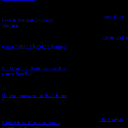
И это не удивит
несколько ключ
[07.06.2026] (2)
"
Team Silent
"
Ремейк Resident Evil Code
Veronica
Совсем неда
Forbidden Sir
[19.04.2026] (30)
продемонст
Обзор FATAL FRAME 2 Remake
сторителлинга
з
[10.04.2026] (19)
Сценар
недосказанность
Fatal Frame 2 - Разбор отличий в
события с первог
новом Ремейке
пониманию сюж
миру, а также по
[03.04.2026] (4)
разобраться в
маленьких кусо
Перевод рассказов по Fatal Frame
2
После прохож
собрать весь э
сюжета игры (в
[29.03.2026] (10)
Plot Analysis
")
Silent Hill F - Манга по игре и
Сире
перевод книги-нове...