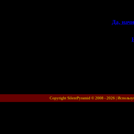
>>
Да, нач
>>
Copyright SilentPyramid © 2008 - 2026 |
Использу