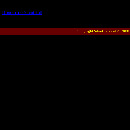
[06.01.2026] (11)
Новости о Silent Hill
Copyright SilentPyramid © 2008 