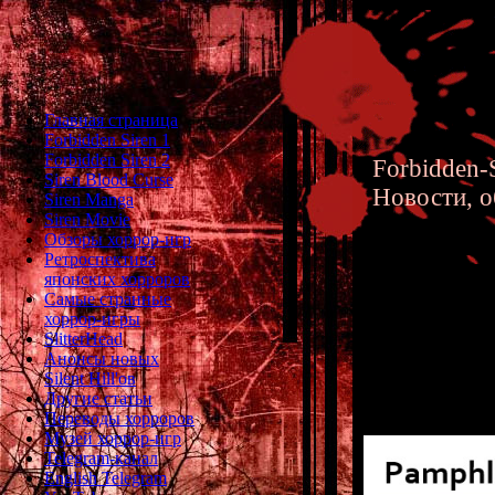
Главная страница
Forbidden Siren 1
Forbidden Siren 2
Forbidden-S
Siren Blood Curse
Новости, о
Siren Manga
Siren Movie
Обзоры хоррор-игр
Ретроспектива
японских хорроров
Самые странные
хоррор-игры
Siren 2 
SlitterHead
Анонсы новых
Silent Hill'ов
Другие статьи
Переводы хорроров
Музей хоррор-игр
Telegram-канал
English Telegram