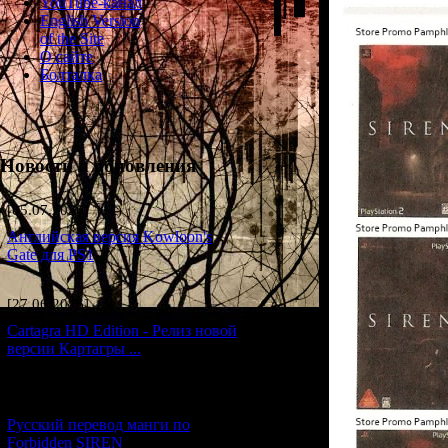
YouTube-канал
English Version
of the Site
О сайте
Болталка
Новости и обновления
[05.07.2026] (11)
Английская версия Kowloon's
Gate для PS1
[27.06.2026] (4)
Cartagra HD Edition - Релиз новой
версии Картагры ...
[21.06.2026] (6)
Русский перевод манги по
Forbidden SIREN