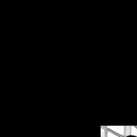
1) Сценарист ум
обилием нелепой
воспринимается 
повествование п
бессмысленную и
событий не имеет
мотивация персо
2) Центральной 
проработанные об
с этим беда. Ду
играющим никако
одноразовой зло
мотивацией (то о
спастись из "ино
Бога и зачем-то 
Винсент стал де
более-менее инте
скатывается к о
любой ценой!!!
".
сценаристом, чт
персонажей SH3 в