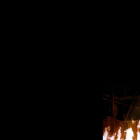
также тонной си
SHR3D на это не
какого-либо смыс
4) В довершение
ситуацию усугубл
игра. Причем, гр
основных актёра
Харингтон (Винс
совместные сцен
смеха. А вот вт
исполнении Малк
ярко и эпатажно.
минуты на весь 