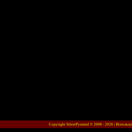
деревянными пер
также отсутстви
Откровения" явл
адаптацией SH3,
Аминь.
Ав
Да
Copyright SilentPyramid © 2008 - 2026 |
Использу