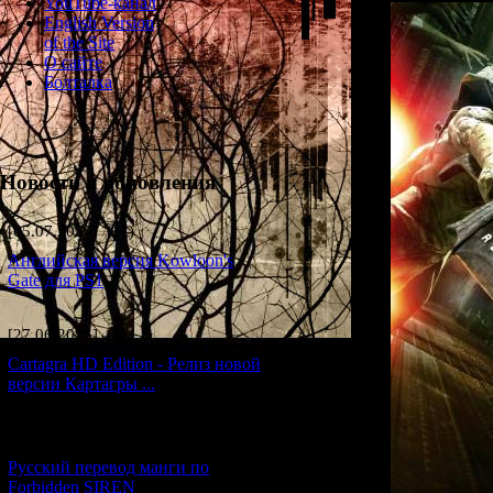
YouTube-канал
English Version
of the Site
О сайте
Болталка
Новости и обновления
[05.07.2026] (11)
Английская версия Kowloon's
Gate для PS1
[27.06.2026] (4)
Cartagra HD Edition - Релиз новой
версии Картагры ...
[21.06.2026] (6)
Русский перевод манги по
Forbidden SIREN