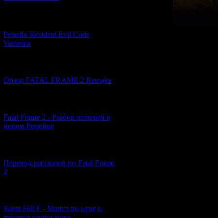
[07.06.2026] (2)
Ремейк Resident Evil Code
Да
Veronica
Режис
Так уж повелось
[19.04.2026] (29)
традиционно ост
Обзор FATAL FRAME 2 Remake
обусловлено нес
подобные творен
срубить бабла на
[10.04.2026] (19)
авторы зачастую
Fatal Frame 2 - Разбор отличий в
ознакомиться с и
новом Ремейке
В-третьих, фанат
DVD, вне зависим
качеством никто 
[03.04.2026] (4)
созданием фильм
занимаются не ш
Перевод рассказов по Fatal Frame
пятых, за преде
2
считаются разно
к их экранизаци
[29.03.2026] (10)
итоге приводит 
Super Mario Bros,
Silent Hill F - Манга по игре и
the Dead.
перевод книги-нове...