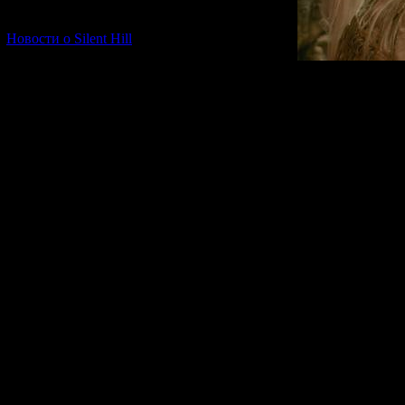
[06.01.2026] (11)
Новости о Silent Hill
Надо признать, н
отражена тема с
жизнь пряталась 
всех шарахается
монстров. Интер
реальным и альт
друг друга в са
фильм был таким,
получиться любо
истории Фумино
Но, увы, судьба 
в Сайлент Хилл
драму и какой-л
Откровения" нач
скучное нагромо
сюжетных нестык
дешевых БУ!-пуг
обо всех минусах