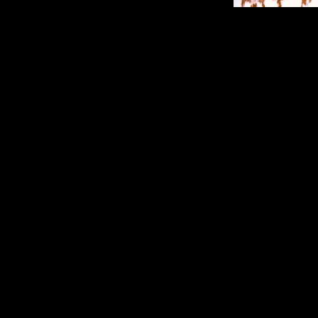
5) Как самостоя
Поначалу режисс
саспенс и удивл
но очень быстро
мясокровищу с Б
реализованы очен
всё действие по
мир. Атмосферы н
может кого-то на
лишь одну мысль
6) Тонна фансер
этого фансервиса
окончательно пр
косплейную пар
Итог:
По большому сче
первые 20 минут 
Волковым. В ост
нестрашный ужас