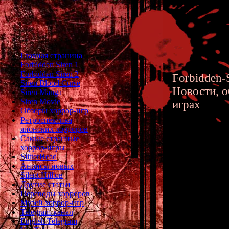
Главная страница
Forbidden Siren 1
Forbidden Siren 2
Forbidden-S
Siren Blood Curse
Новости, о
Siren Manga
Siren Movie
играх
Обзоры хоррор-игр
Ретроспектива
японских хорроров
Самые странные
хоррор-игры
Silent H
SlitterHead
Анонсы новых
Новый 
Silent Hill'ов
Другие статьи
Хиллу
Переводы хорроров
Музей хоррор-игр
Telegram-канал
English Telegram