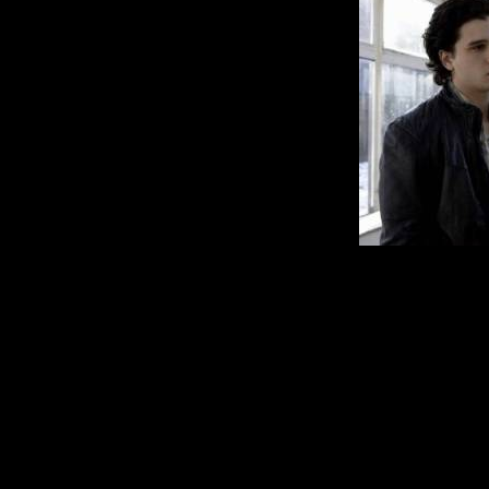
3) Вся смыслова
благополучно пот
очередь историей
к страданиям и 
через эту истори
раскрывалась че
(потерявшая отц
идеализирующая п
Винсент, привык
Плюс это всё бы
восприятия, люб