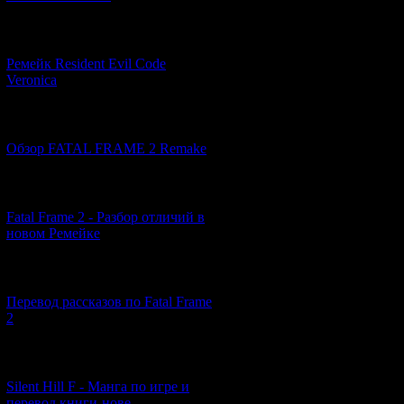
[07.06.2026] (2)
Ремейк Resident Evil Code
Veronica
[19.04.2026] (28)
Обзор FATAL FRAME 2 Remake
[10.04.2026] (19)
Fatal Frame 2 - Разбор отличий в
новом Ремейке
[03.04.2026] (4)
Перевод рассказов по Fatal Frame
2
[29.03.2026] (10)
Silent Hill F - Манга по игре и
перевод книги-нове...