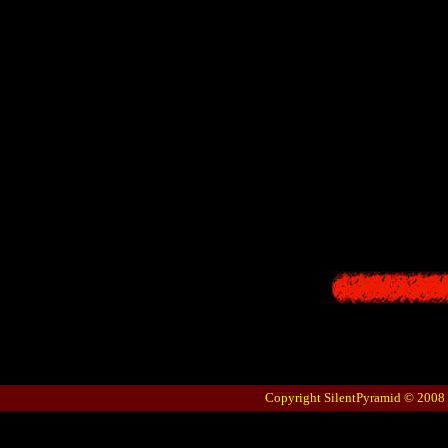
Copyright SilentPyramid © 2008 