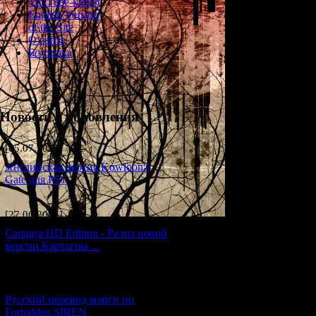
YouTube-канал
L
English Version
of the Site
О сайте
Болталка
Новости и обновления
[05.07.2026] (7)
Английская версия Kowloon's
Gate для PS1
[27.06.2026] (4)
Cartagra HD Edition - Релиз новой
версии Картагры ...
[21.06.2026] (6)
Русский перевод манги по
Forbidden SIREN