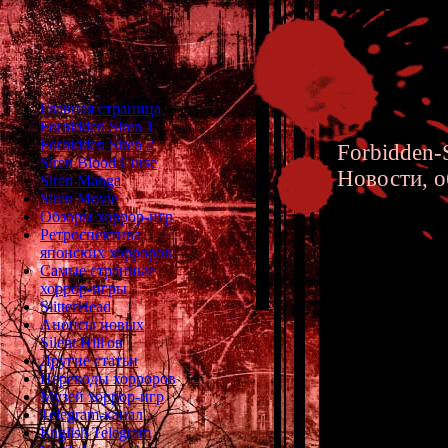
Главная страница
Forbidden Siren 1
Forbidden Siren 2
Forbidden-S
Siren Blood Curse
Новости, о
Siren Manga
Siren Movie
Обзоры хоррор-игр
Ретроспектива
японских хорроров
Самые странные
хоррор-игры
Forbidde
SlitterHead
Анонсы новых
(Maiden'
Silent Hill'ов
Другие статьи
Translat
Переводы хорроров
Музей хоррор-игр
Telegram-канал
English Telegram