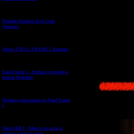
[07.06.2026] (2)
On this page, yo
Ремейк Resident Evil Code
Veronica
The manual explain
interesting sectio
[19.04.2026] (30)
Обзор FATAL FRAME 2 Remake
I highly recommen
[10.04.2026] (19)
Fatal Frame 2 - Разбор отличий в
новом Ремейке
[03.04.2026] (4)
Перевод рассказов по Fatal Frame
2
[29.03.2026] (10)
Silent Hill F - Манга по игре и
перевод книги-нове...