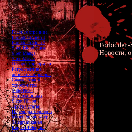
Главная страница
Forbidden Siren 1
Forbidden Siren 2
Forbidden-S
Siren Blood Curse
Новости, о
Siren Manga
Siren Movie
Обзоры хоррор-игр
Ретроспектива
японских хорроров
Самые странные
хоррор-игры
Forbidde
SlitterHead
Анонсы новых
PS2 Hor
Silent Hill'ов
Другие статьи
Переводы хорроров
Музей хоррор-игр
Telegram-канал
English Telegram