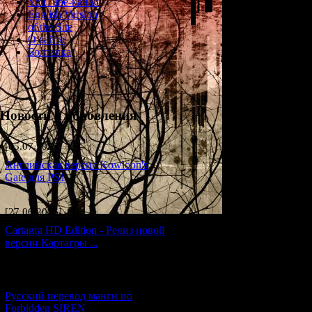
YouTube-канал
English Version
of the Site
О сайте
Болталка
Новости и обновления
[05.07.2026] (9)
Английская версия Kowloon's
Gate для PS1
[27.06.2026] (4)
Cartagra HD Edition - Релиз новой
версии Картагры ...
[21.06.2026] (6)
Русский перевод манги по
Forbidden SIREN