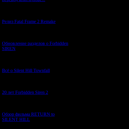
[12.03.2026] (14)
Релиз Fatal Frame 2 Remake
[04.03.2026] (8)
Обновление разделов о Forbidden
SIREN
[13.02.2026] (20)
Всё о Silent Hill Townfall
[10.02.2026] (1)
20 лет Forbidden Siren 2
[23.01.2026] (14)
Обзор фильма RETURN to
SILENT HILL