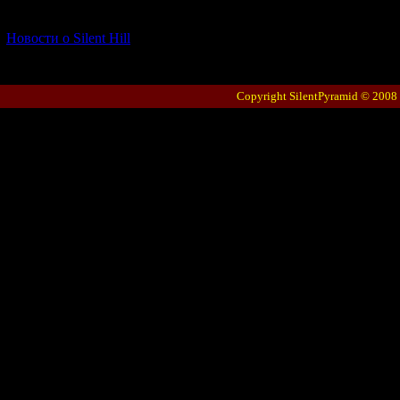
[06.01.2026] (11)
Новости о Silent Hill
Copyright SilentPyramid © 2008 