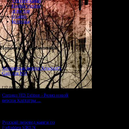
YouTube-канал
5-13. Кёя Су
English Version
of the Site
Возраст
: 16 (?)
О сайте
Болталка
Дата рождения
:
Род занятий
: ш
Профиль
: Еще с
Новости и обновления
в "ином мире", н
до единого не ис
[05.07.2026] (6)
Шибито (и, как о
создании Матерь
Английская версия Kowloon's
Матери и застави
Gate для PS1
спустя 33 часа 
Суда, сжимая в 
появляется в "и
[27.06.2026] (4)
в Хануде и Ямид
Cartagra HD Edition - Релиз новой
порождения Древ
версии Картагры ...
пройдет наш вечн
какие еще очки с
[21.06.2026] (6)
Русский перевод манги по
Forbidden SIREN