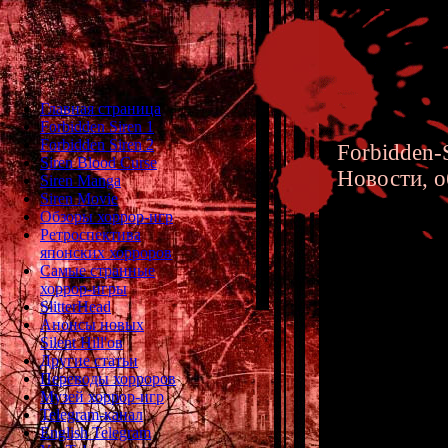
Главная страница
Forbidden Siren 1
Forbidden Siren 2
Forbidden-S
Siren Blood Curse
Новости, о
Siren Manga
Siren Movie
Обзоры хоррор-игр
Ретроспектива
японских хорроров
Самые странные
хоррор-игры
Анализ 
SlitterHead
Анонсы новых
Истории
Silent Hill'ов
Другие статьи
Suda)
Переводы хорроров
Музей хоррор-игр
Telegram-канал
English Telegram