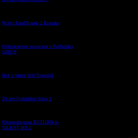
зеркале отражени
Наконец-то выбр
никого больше не
[12.03.2026] (14)
окрестностям, пр
Релиз Fatal Frame 2 Remake
маленького Шу -
счастью, он прин
[04.03.2026] (8)
Несмотря на то, 
открыть Семь Вр
Обновление разделов о Forbidden
девушка не может
SIREN
единственный чел
полюбил ее, как 
[13.02.2026] (20)
ребенка... И поэ
участи быть при
Всё о Silent Hill Townfall
изо всех сил пыт
ребенка с опасно
Канаэ и Шу попа
[10.02.2026] (1)
бежать некуда...
20 лет Forbidden Siren 2
пытается в после
срываются с высо
его своим телом.
[23.01.2026] (14)
успевают деревен
Обзор фильма RETURN to
островом начина
SILENT HILL
Цунами накатыва
за учиненную ра