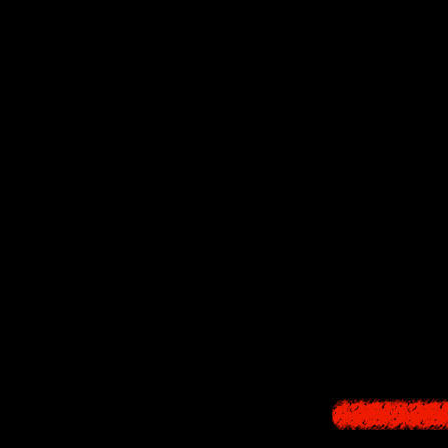
Русалочка (лите
Канаэ в Forbidde
Андерсона о рус
Но она не могла
мирам - люди не 
прострах. И тогд
которому в обмен
но если в назнач
русалочки будет 
Но несмотря на в
соседнего короле
передали ей нож 
проклятье будет
жизнь. Но не в с
бросается в море 
ветра. Как мы п
Это трагический
выбирать между 