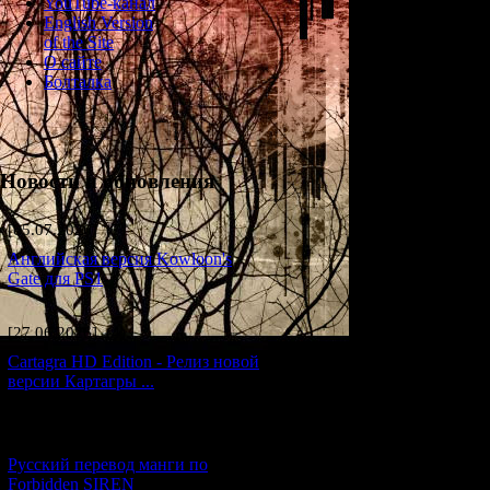
YouTube-канал
Несмотря на дур
English Version
отправиться туда
of the Site
жажда вернуть п
О сайте
или простое любо
Болталка
всех их вместе в
проклятью остров
все, что окружае
Действующие лица
начале кровавого
Новости и обновления
взглянем на соб
круговорот таин
[05.07.2026] (7)
(Примечание: вре
Английская версия Kowloon's
время появления
Gate для PS1
00:00)
[27.06.2026] (4)
Cartagra HD Edition - Релиз новой
версии Картагры ...
5-1. Канаэ
[21.06.2026] (6)
Возраст
: 18 (?)
Русский перевод манги по
Forbidden SIREN