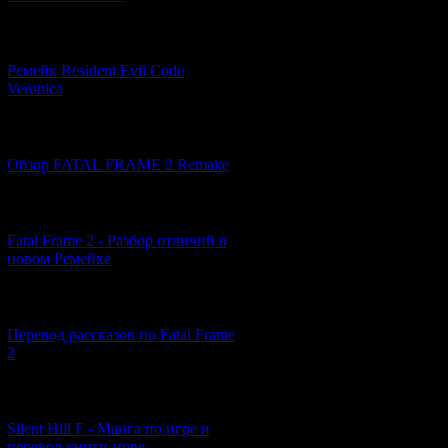
Профессия
: отс
История
: Канаэ
[07.06.2026] (2)
Миками со своим
Ремейк Resident Evil Code
похожа на умершу
Veronica
Некоторое время 
заменила мать ма
девушке, так как
[19.04.2026] (30)
сомнения об исти
Обзор FATAL FRAME 2 Remake
Тем не менее, та
девушки, котора
[10.04.2026] (19)
том, что Канаэ -
кодексе семьи От
Fatal Frame 2 - Разбор отличий в
задумывались о т
новом Ремейке
своих предков. И
Канаэ как раз на
[03.04.2026] (4)
крики жителей д
Миками. Но к ужа
Перевод рассказов по Fatal Frame
попытался впусти
2
доверяла, девушк
обстоятельства у
собственными рук
[29.03.2026] (10)
преследователей,
Silent Hill F - Манга по игре и
невыносимо, что,
перевод книги-нове...