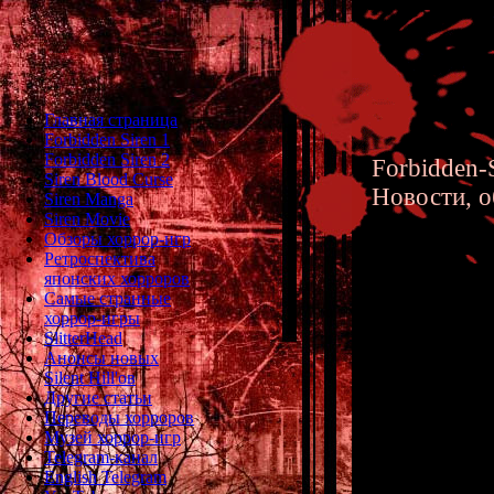
Главная страница
Forbidden Siren 1
Forbidden Siren 2
Forbidden-S
Siren Blood Curse
Новости, о
Siren Manga
Siren Movie
Обзоры хоррор-игр
Ретроспектива
японских хорроров
Самые странные
хоррор-игры
Анализ 
SlitterHead
Анонсы новых
Истории
Silent Hill'ов
Другие статьи
Переводы хорроров
Музей хоррор-игр
Telegram-канал
English Telegram