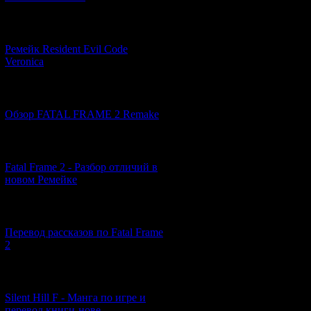
подобное поведен
одиночество, ко
[07.06.2026] (2)
считавшие Икуко
девушку, так что
Ремейк Resident Evil Code
она старалась от
Veronica
они говорят обо 
причиной надмен
[19.04.2026] (30)
диалогах с Мамор
даже зачастую ви
Обзор FATAL FRAME 2 Remake
людей, а под ко
внезапно вылезаю
[10.04.2026] (19)
Fatal Frame 2 - Разбор отличий в
История
: истор
новом Ремейке
на судне Shosei-
вместе с осталь
злосчастный "ост
[03.04.2026] (4)
оказывается смы
Перевод рассказов по Fatal Frame
в сознание уже 
2
кораблекрушения 
времени событий
значения, Икуко 
[29.03.2026] (10)
теперь ее воспри
Silent Hill F - Манга по игре и
*человеческих* м
перевод книги-нове...