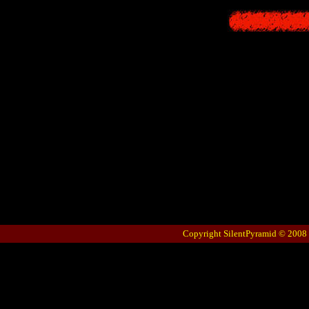
Copyright SilentPyramid © 2008 