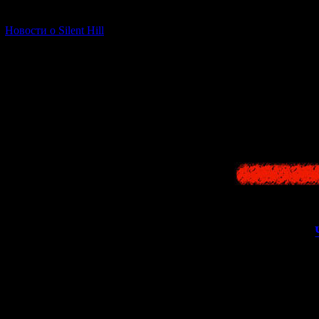
вдали от матери
[06.01.2026] (11)
типичный образ "
ни у кого помощи
Новости о Silent Hill
полагаться лишь
гипертрофирован
что кто-то дейст
процессе событий
оказывается недо
спастись и пове
>>