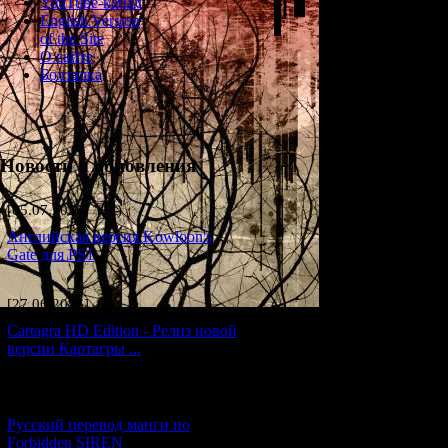
YouTube-канал
5-5. Икуко 
English Version
of the Site
Возраст
: 18 лет
О сайте
Болталка
Дата рождения
:
Профессия
: рад
Новости и обновления
Профиль
: Икуко
окончания школы 
[05.07.2026] (11)
совсем обычный ч
близняшек, роди
Английская версия Kowloon's
беременная Норик
Gate для PS1
долгое время пр
судьбу ее детей. 
рождения получил
[27.06.2026] (4)
развилась и спос
Cartagra HD Edition - Релиз новой
способности вовс
версии Картагры ...
постоянных изде
Судя по поведени
[21.06.2026] (6)
старается держа
Русский перевод манги по
выбрала работу п
Forbidden SIREN
рождением и тем 