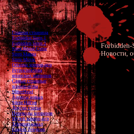
Главная страница
Forbidden Siren 1
Forbidden Siren 2
Forbidden-S
Siren Blood Curse
Новости, о
Siren Manga
Siren Movie
Обзоры хоррор-игр
Ретроспектива
японских хорроров
Самые странные
хоррор-игры
Анализ 
SlitterHead
Анонсы новых
Истории
Silent Hill'ов
Другие статьи
(Ikuko K
Переводы хорроров
Музей хоррор-игр
Telegram-канал
English Telegram