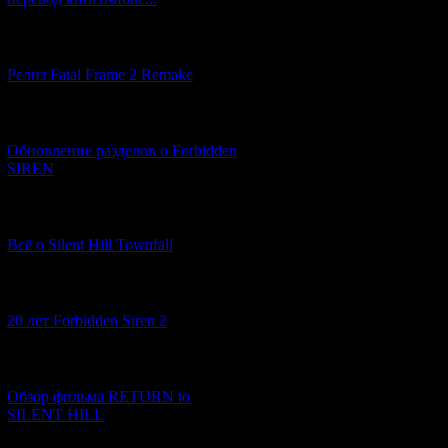
эту силу, Икуко 
заброшенный пар
где покоится Ма
[12.03.2026] (14)
от участи быть 
сущности не удае
Релиз Fatal Frame 2 Remake
лишь спасаться 
Аоноку, чтобы пе
[04.03.2026] (8)
находиться рядом
решает продолжит
Обновление разделов о Forbidden
и направляется 
SIREN
ямибито и осозн
вечности в кром
Икуко решает уни
[13.02.2026] (20)
странной башне 
Всё о Silent Hill Townfall
реальный мир. По
удается предотвр
рушиться под ног
[10.02.2026] (1)
мирами, куда вов
20 лет Forbidden Siren 2
побеждают Мать,
вторым выжившим
"проклятых близн
[23.01.2026] (14)
приведет к возр
Обзор фильма RETURN to
SILENT HILL
Волк-одиночка 